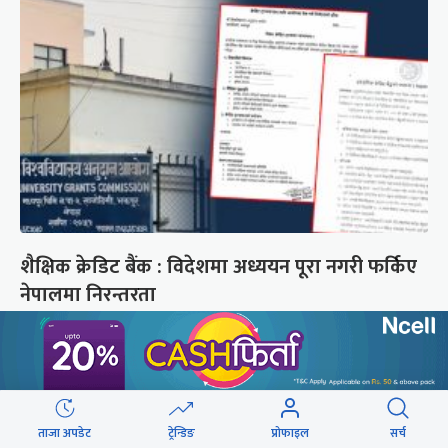
शैक्षिक क्रेडिट बैंक : विदेशमा अध्ययन पूरा नगरी फर्किए
नेपालमा निरन्तरता
छुटाउनुभयो कि ?
संसद्लाई टेर्दैनन् प्रधानमन्त्री, लाचार
छन् सभामुख
ताजा अपडेट
ट्रेन्डिङ
प्रोफाइल
सर्च