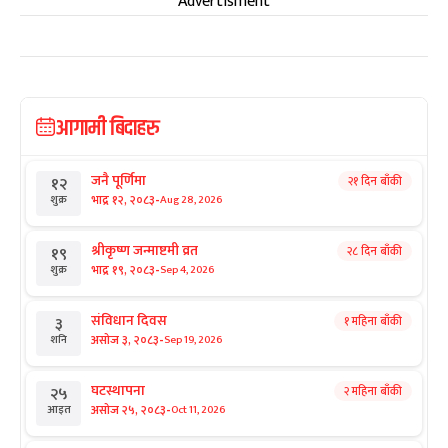
Advertisment
आगामी बिदाहरु
जनै पूर्णिमा
२१ दिन बाँकी
१२
-
भाद्र १२, २०८३
Aug 28, 2026
शुक्र
श्रीकृष्ण जन्माष्टमी व्रत
२८ दिन बाँकी
१९
-
भाद्र १९, २०८३
Sep 4, 2026
शुक्र
संविधान दिवस
१ महिना बाँकी
३
-
असोज ३, २०८३
Sep 19, 2026
शनि
घटस्थापना
२ महिना बाँकी
२५
-
असोज २५, २०८३
Oct 11, 2026
आइत