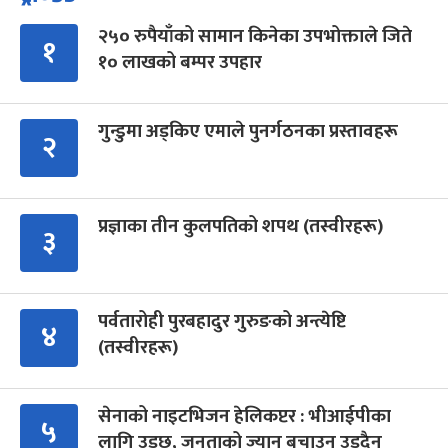
२५० रुपैयाँको सामान किनेका उपभोक्ताले जिते
१
१० लाखको बम्पर उपहार
गुन्डुमा अड्किए एमाले पुनर्गठनका प्रस्तावहरू
२
प्रज्ञाका तीन कुलपतिको शपथ (तस्वीरहरू)
३
पर्वतारोही पुरबहादुर गुरुङको अन्त्येष्टि
४
(तस्वीरहरू)
सेनाको नाइटभिजन हेलिकप्टर : भीआईपीका
५
लागि उड्छ, जनताको ज्यान बचाउन उड्दैन