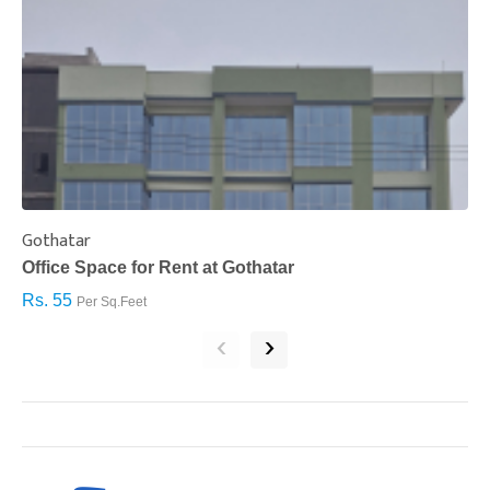
Gothatar
S
Office Space for Rent at Gothatar
H
Rs. 55
R
Per Sq.Feet
‹
›