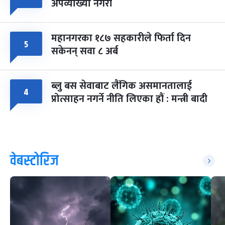
अपव्याख्या नगरौं
महानगरका १८७ सहकारीले फिर्ता दिन
५
सकेनन् सवा ८ अर्ब
ब्लु बस सेवाबाट लैंगिक असमानतालाई
४
प्रोत्साहन नगर्ने नीति लिएका हौं : मन्त्री बादी
वेबस्टोरिज