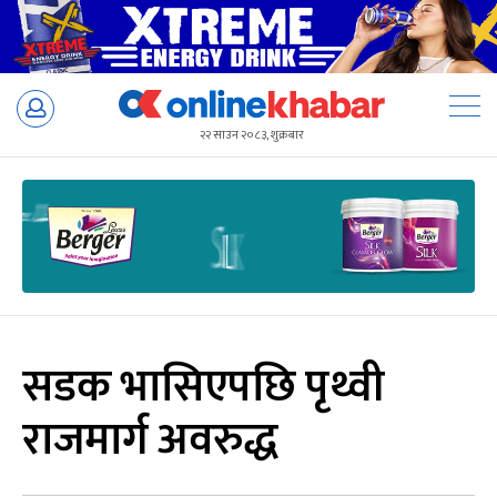
Skip
to
२२ साउन २०८३, शुक्रबार
content
सडक भासिएपछि पृथ्वी
राजमार्ग अवरुद्ध