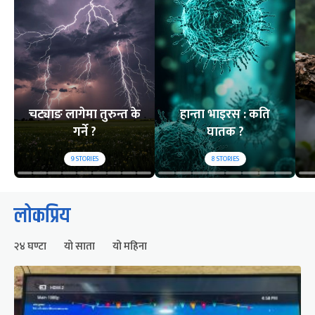
चट्याङ लागेमा तुरुन्त के
हान्ता भाइरस : कति
गर्ने ?
घातक ?
9
STORIES
8
STORIES
लोकप्रिय
२४ घण्टा
यो साता
यो महिना