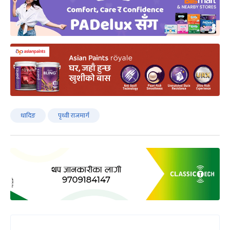
धादिङ
पृथ्वी राजमार्ग