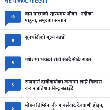
धेरै कमेन्ट गरिएका
७
-
चैत्र ७, २०८३
Mar 21, 2027
आइत
बाम माछाको रहस्यमय जीवन : नदीका
१०
फागुपूर्णिमा
७ महिना बाँकी
८
पाहुना, समुद्रका सन्तान
-
चैत्र ८, २०८३
Mar 22, 2027
सोम
सुनचाँदीको मूल्य बढ्यो
८
मधेशमा भयको रोटी सेक्दै सीके राउत
५
राजमार्ग दायाँबायाँका जग्गामा लाग्ने विकास
५
कर ५ प्रतिशत बिन्दु बढाइँदै
मोहन तिम्सिनाजी- मार्क्सवाद देववाणी होइन,
५