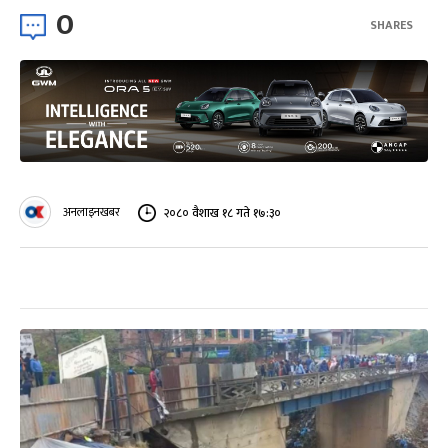
0
SHARES
अनलाइनखबर
२०८० वैशाख १८ गते १७:३०