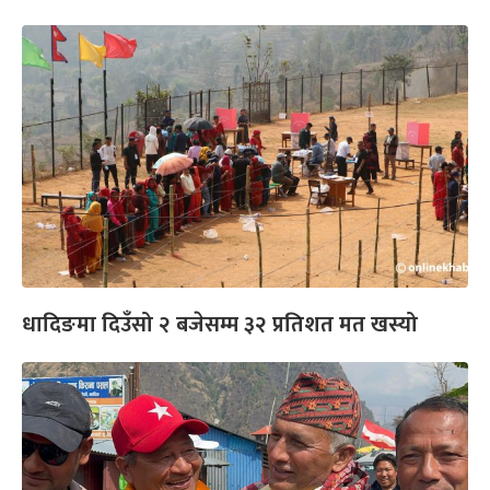
धादिङमा दिउँसो २ बजेसम्म ३२ प्रतिशत मत खस्यो