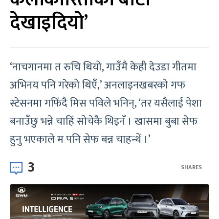
देखाइदियो’
‘नाचगानमा त रुचि थियो, गाउँमै केही देउडा गीतमा
अभिनय पनि गरेको थिएँ,’ अनलाइनखबरको गफ
स्टेसनमा गफिंदै मिस पविले भनिन्, ‘तर यसैलाई पेशा
बनाउँछु भन्ने चाहिं सोचेकै थिइनँ । खासमा बुबा सेफ
हुनु भएकाले म पनि सेफ बन्न चाहन्थें ।’
3
SHARES