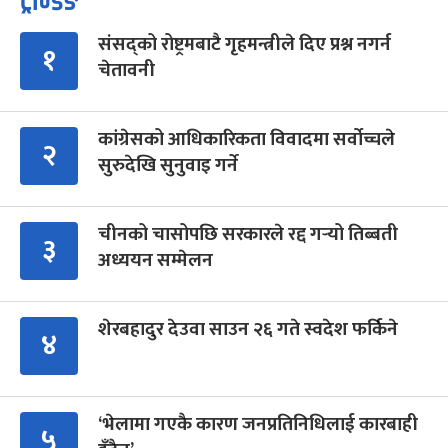
ट्रेन्डिङ
संसद्को रोष्ट्रमबाटै गृहमन्त्रीले दिए प्रश्न नगर्न
१
चेतावनी
कांग्रेसको आधिकारिकता विवादमा सर्वोच्चले
२
सुरुदेखि सुनुवाइ गर्ने
चीनको चासोपछि सरकारले रद्द गर्‍यो तिब्बती
३
अध्ययन सम्मेलन
शेरबहादुर देउवा साउन २६ गते स्वदेश फर्किने
४
‘भेलामा गएकै कारण जनप्रतिनिधिलाई कारबाही
५