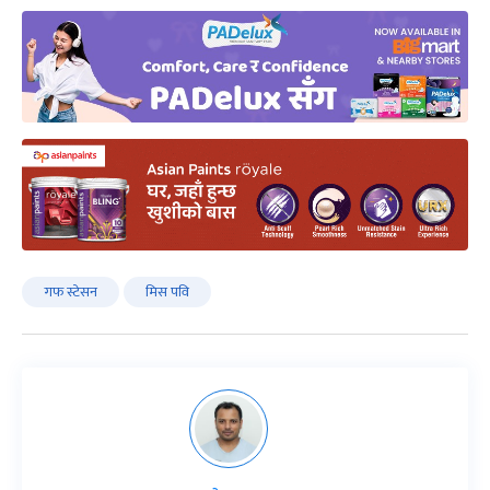
गफ स्टेसन
मिस पवि