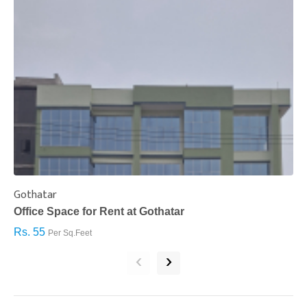
Gothatar
S
Office Space for Rent at Gothatar
H
Rs. 55
R
Per Sq.Feet
‹
›