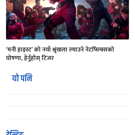
‘मनी हाइस्ट’ को नयाँ श्रृंखला ल्याउने नेटफ्ल्क्सिको
घोषणा, हेर्नुहोस् टिजर
यो पनि