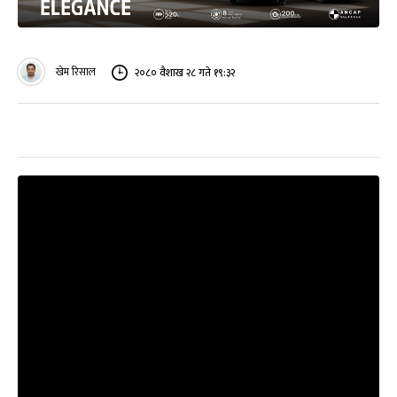
खेम रिसाल
२०८० वैशाख २८ गते १९:३२