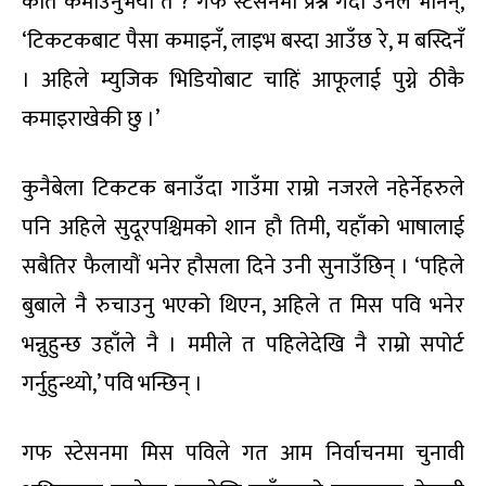
कति कमाउनुभयो त ? गफ स्टेसनमा प्रश्न गर्दा उनले भनिन्,
‘टिकटकबाट पैसा कमाइनँ, लाइभ बस्दा आउँछ रे, म बस्दिनँ
। अहिले म्युजिक भिडियोबाट चाहिं आफूलाई पुग्ने ठीकै
कमाइराखेकी छु ।’
कुनैबेला टिकटक बनाउँदा गाउँमा राम्रो नजरले नहेर्नेहरुले
पनि अहिले सुदूरपश्चिमको शान हौ तिमी, यहाँको भाषालाई
सबैतिर फैलायौं भनेर हौसला दिने उनी सुनाउँछिन् । ‘पहिले
बुबाले नै रुचाउनु भएको थिएन, अहिले त मिस पवि भनेर
भन्नुहुन्छ उहाँले नै । ममीले त पहिलेदेखि नै राम्रो सपोर्ट
गर्नुहुन्थ्यो,’ पवि भन्छिन् ।
गफ स्टेसनमा मिस पविले गत आम निर्वाचनमा चुनावी