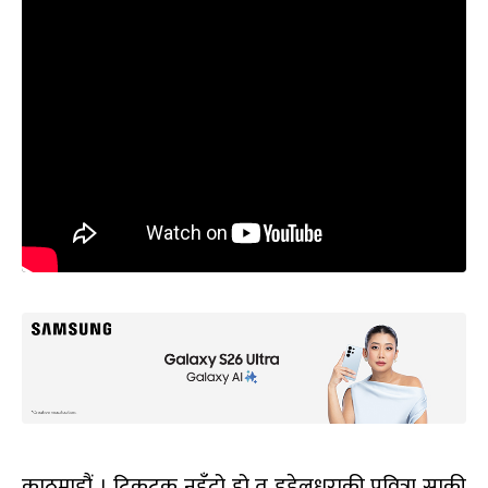
काठमाडौं । टिकटक नहुँदो हो त डडेलधुराकी पवित्रा साकी