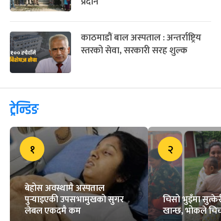
प्रदान
काठमाडौं बाल अस्पताल : अन्तर्राष्ट्रिय
स्तरको सेवा, सरकारी सरह शुल्क
ट्रेन्डिङ
१
२
बेहोस अवस्थामै अस्पताल
पुर्‍याइएकी उपसभामुखको सुगर
चिसो भुइँमा सुत्
लेबल एकदमै कम
खान्छ, भोकले चिच्