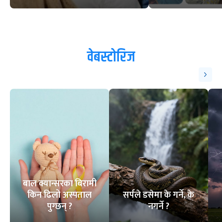
वेबस्टोरिज
बाल क्यान्सरका बिरामी
किन ढिलो अस्पताल
सर्पले डसेमा के गर्ने, के
पुग्छन् ?
नगर्ने ?