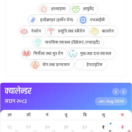
अल्जाइमर
आयुर्वेद
इन्डोक्राइन (हर्मोन रोग)
एचआईभी
नेत्ररोग
प्रसूति तथा स्त्रीरोग
बालरोग
मानसिक स्वास्थ्य (डिप्रेसन, एन्जाइटी)
मिर्गौला तथा मुत्र रोग
मुख तथा दन्त स्वास्थ्य
योग तथा प्राणायाम
हेपटाइटिस
क्यालेन्डर
साउन २०८३
Jul
Aug 2026
/
आ
सो
मं
बु
बि
शु
श
२८
२९
३०
३१
३२
१
२
12
13
14
15
16
17
18