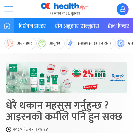
२२ साउन २०८३, शुक्रबार
विशेषज्ञ डाक्टर
रोग अनुसार छान्नुहोस
हेल्थ फिचर
अल्जाइमर
आयुर्वेद
इन्डोक्राइन (हर्मोन रोग)
एच
धेरै थकान महसुस गर्नुहुन्छ ?
आइरनको कमीले पनि हुन सक्छ
२०८० जेठ २ गते १४:१४