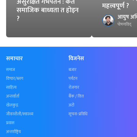
असुरक्षित गर्भपतन : कतै
महत्त्वपूर्ण ?
समाजिक बाध्यता त होइन
आयुष अध
?
पोषणविद्
समाचार
विजनेस
समाज
बजार
विचार/ब्लग
पर्यटन
साहित्य
रोजगार
अन्तर्वार्ता
बैँक / वित्त
खेलकुद़़
अटो
जीवनशैली/स्वास्थ्य
सूचना-प्रविधि
प्रवास
अन्तर्राष्ट्रिय