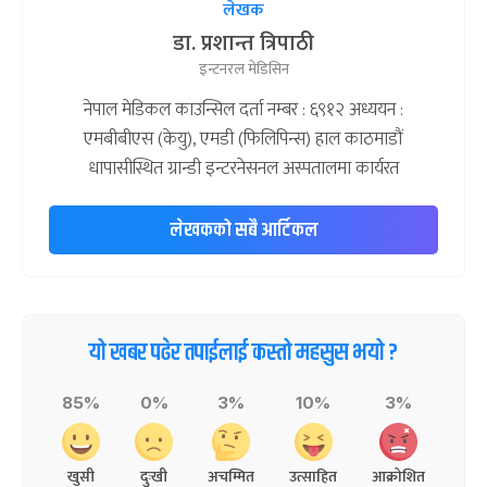
लेखक
डा. प्रशान्त त्रिपाठी
इन्टनरल मेडिसिन
नेपाल मेडिकल काउन्सिल दर्ता नम्बर : ६९१२ अध्ययन :
एमबीबीएस (केयु), एमडी (फिलिपिन्स) हाल काठमाडौं
धापासीस्थित ग्रान्डी इन्टरनेसनल अस्पतालमा कार्यरत
लेखकको सबै आर्टिकल
यो खबर पढेर तपाईलाई कस्तो महसुस भयो ?
85%
0%
3%
10%
3%
खुसी
दुःखी
अचम्मित
उत्साहित
आक्रोशित