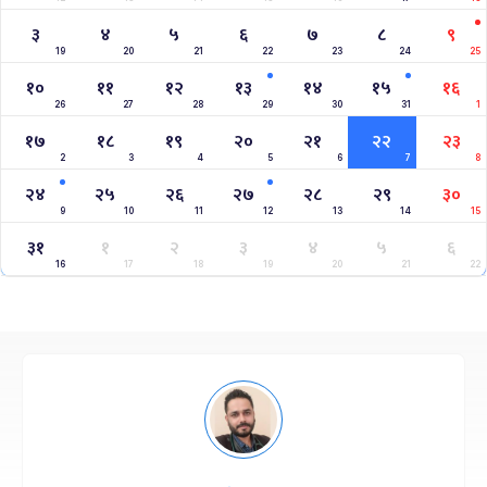
३
४
५
६
७
८
९
19
20
21
22
23
24
25
१०
११
१२
१३
१४
१५
१६
26
27
28
29
30
31
1
१७
१८
१९
२०
२१
२२
२३
2
3
4
5
6
7
8
२४
२५
२६
२७
२८
२९
३०
9
10
11
12
13
14
15
३१
१
२
३
४
५
६
16
17
18
19
20
21
22