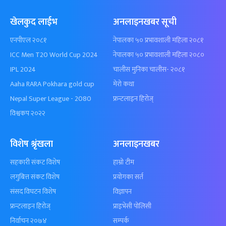
खेलकुद लाईभ
अनलाइनखबर सूची
एनपीएल २०८१
नेपालका ५० प्रभावशाली महिला २०८१
ICC Men T20 World Cup 2024
नेपालका ५० प्रभावशाली महिला २०८०
IPL 2024
चालीस मुनिका चालीस- २०८१
Aaha RARA Pokhara gold cup
मेरो कथा
Nepal Super League - 2080
फ्रन्टलाइन हिरोज्
विश्वकप २०२२
विशेष श्रृंखला
अनलाइनखबर
सहकारी संकट विशेष
हाम्रो टीम
लगुबित्त संकट विशेष
प्रयोगका सर्त
संसद विघटन विशेष
विज्ञापन
फ्रन्टलाइन हिरोज्
प्राइभेसी पोलिसी
निर्वाचन २०७४
सम्पर्क