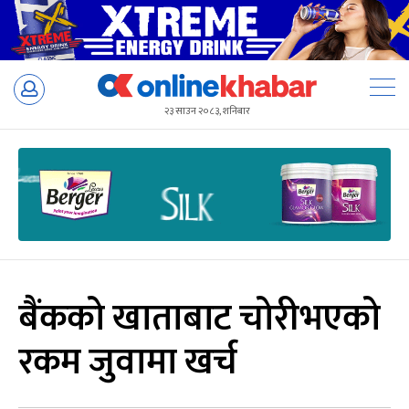
Skip
to
२३ साउन २०८३, शनिबार
content
बैंकको खाताबाट चोरीभएको
रकम जुवामा खर्च