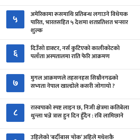
अमेरिकामा रूसमाथि प्रतिबन्ध लगाउने विधेयक
५
पारित, भारतसहित ५ देशमा शतप्रतिशत भन्सार
शुल्क
दिउँसो डाक्टर, नर्स कुटिएको कालीकोटको
६
पलाँता अस्पतालमा राति फेरि आक्रमण
मुगल आक्रमणले तहसनहस सिम्रौनगढको
७
सभ्यता नेपाल खाल्डोले कसरी जोगायो ?
रास्वपाको स्पष्ट लाइन छ, निजी क्षेत्रमा कतिबेला
८
थुन्ला भन्ने त्रास हुन दिन हुँदैन : रवि लामिछाने
उहिलेको ‘बर्दीबास चोक’ अहिले मधेशकै