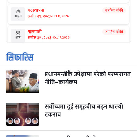
घटस्थापना
२ महिना बाँकी
२५
-
असोज २५, २०८३
Oct 11, 2026
आइत
फूलपाती
२ महिना बाँकी
३१
-
असोज ३१ , २०८३
Oct 17, 2026
शनि
कार्तिक सङ्क्रान्ति
२ महिना बाँकी
१
सिफारिस
-
कार्तिक १, २०८३
Oct 18, 2026
आइत
प्रधानमन्त्रीकै उपेक्षामा परेको परम्परागत
महानवमी
२ महिना बाँकी
३
-
नीति–कार्यक्रम
कार्तिक ३, २०८३
Oct 20, 2026
मंगल
विजयादशमी
२ महिना बाँकी
४
-
कार्तिक ४, २०८३
Oct 21, 2026
बुध
सर्वोच्चमा दुई समूहबीच बढ्न थाल्यो
टकराव
पापा‌ङ्कुशा एकादशी व्रत
२ महिना बाँकी
५
-
कार्तिक ५, २०८३
Oct 22, 2026
बिहि