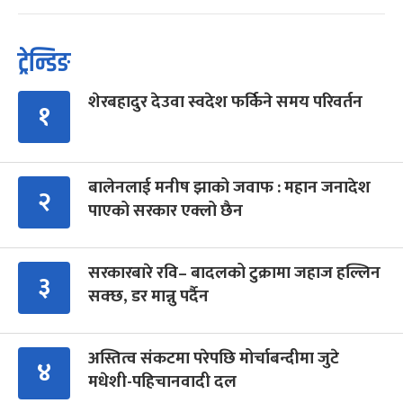
ट्रेन्डिङ
शेरबहादुर देउवा स्वदेश फर्किने समय परिवर्तन
१
बालेनलाई मनीष झाको जवाफ : महान जनादेश
२
पाएको सरकार एक्लो छैन
सरकारबारे रवि– बादलको टुक्रामा जहाज हल्लिन
३
सक्छ, डर मान्नु पर्दैन
अस्तित्व संकटमा परेपछि मोर्चाबन्दीमा जुटे
४
मधेशी-पहिचानवादी दल