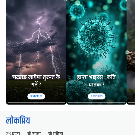
चट्याङ लागेमा तुरुन्त के
हान्ता भाइरस : कति
गर्ने ?
घातक ?
9
STORIES
8
STORIES
लोकप्रिय
२४ घण्टा
यो साता
यो महिना