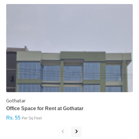
Gothatar
S
Office Space for Rent at Gothatar
H
Rs. 55
R
Per Sq.Feet
‹
›