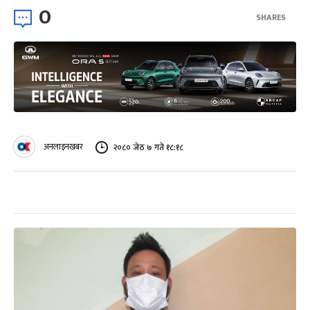
0
SHARES
अनलाइनखबर
२०८० जेठ ७ गते १८:१८