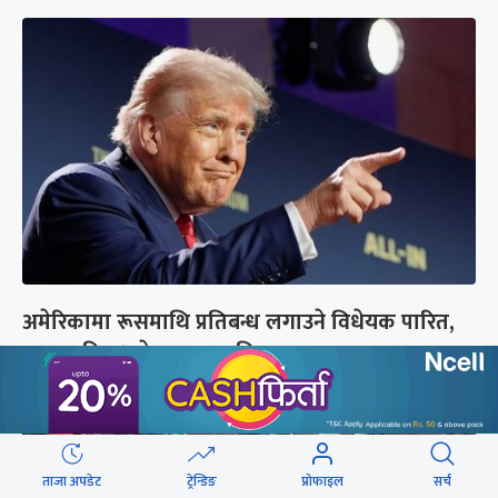
अमेरिकामा रूसमाथि प्रतिबन्ध लगाउने विधेयक पारित,
भारतसहित ५ देशमा शतप्रतिशत भन्सार शुल्क
ताजा अपडेट
ट्रेन्डिङ
प्रोफाइल
सर्च