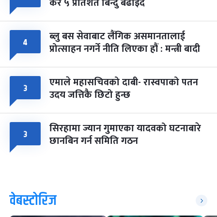
कर ५ प्रतिशत बिन्दु बढाइँदै
ब्लु बस सेवाबाट लैंगिक असमानतालाई
४
प्रोत्साहन नगर्ने नीति लिएका हौं : मन्त्री बादी
एमाले महासचिवको दाबी- रास्वपाको पतन
३
उदय जत्तिकै छिटो हुन्छ
सिरहामा ज्यान गुमाएका यादवको घटनाबारे
३
छानबिन गर्न समिति गठन
वेबस्टोरिज