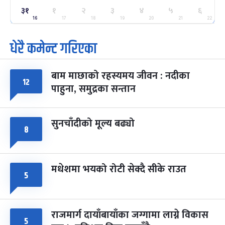
३१
ग्याल्पो ल्होसार
१
२
३
४
५
६
७ महिना बाँकी
२५
-
फाल्गुन २५, २०८३
Mar 9, 2027
मंगल
16
17
18
19
20
21
22
धेरै कमेन्ट गरिएका
पूर्णिमा व्रत
७ महिना बाँकी
७
-
चैत्र ७, २०८३
Mar 21, 2027
आइत
बाम माछाको रहस्यमय जीवन : नदीका
फागुपूर्णिमा
१२
७ महिना बाँकी
८
पाहुना, समुद्रका सन्तान
-
चैत्र ८, २०८३
Mar 22, 2027
सोम
सुनचाँदीको मूल्य बढ्यो
८
मधेशमा भयको रोटी सेक्दै सीके राउत
५
राजमार्ग दायाँबायाँका जग्गामा लाग्ने विकास
५