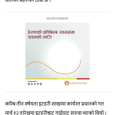
थालेको प्रहरीको दाबी छ ।
करिब तीन वर्षयता इटहरी शाखामा कार्यरत प्रधानको गत
मार्च १२ तारेखमा इटहरीबाट गाईघाट सरुवा भएको थियो ।