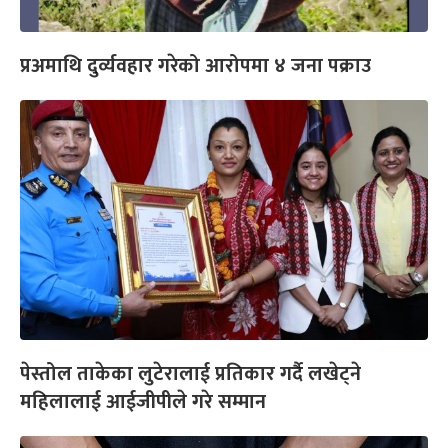
प्रअमाथि दुर्व्यवहार गरेको आरोपमा ४ जना पक्राउ
पेस्तोल ताकेका लुटेरालाई प्रतिकार गर्दै लखेट्ने
महिलालाई आईजीपीले गरे सम्मान