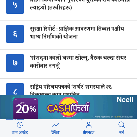
५
ल्याइयो (तस्वीरहरू)
सुरक्षा रिपोर्ट : प्राज्ञिक आवरणमा तिब्बत पक्षीय
६
भाष्य निर्माणको योजना
‘संसद्‍मा कालो चस्मा खोल्नू, बैठक चल्दा सेयर
७
कारोबार नगर्नू’
राष्ट्रिय परिचयपत्रको ‘सर्भर’ समस्याले १६
८
निकायका काम प्रभावित
सर्वोच्चले कांग्रेस विवाद पुनरावलोकन गर्न आदेश
९
दिनुको आधार के हो ?
ताजा अपडेट
ट्रेन्डिङ
प्रोफाइल
सर्च