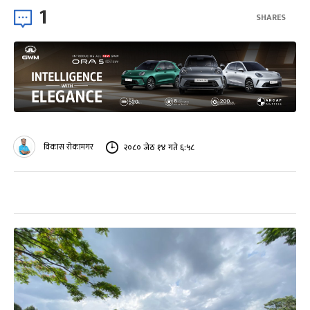
1
SHARES
विकास रोकामगर
२०८० जेठ १४ गते ६:५८