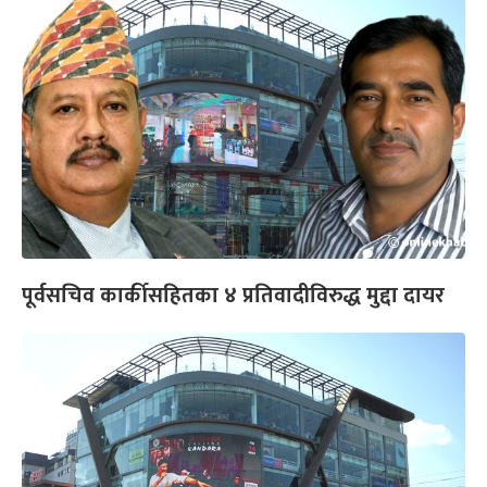
पूर्वसचिव कार्कीसहितका ४ प्रतिवादीविरुद्ध मुद्दा दायर