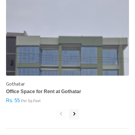
Gothatar
S
Office Space for Rent at Gothatar
H
Rs. 55
R
Per Sq.Feet
‹
›