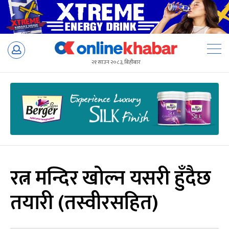
Skip
to
२१ साउन २०८३, बिहीबार
content
रत्न मन्दिर खोल्न यसरी हुँदैछ
तयारी (तस्वीरसहित)