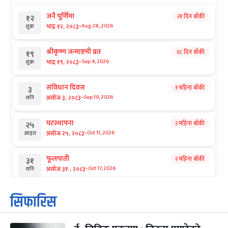
जनै पूर्णिमा
२१ दिन बाँकी
१२
-
भाद्र १२, २०८३
Aug 28, 2026
शुक्र
श्रीकृष्ण जन्माष्टमी व्रत
२८ दिन बाँकी
१९
-
भाद्र १९, २०८३
Sep 4, 2026
शुक्र
संविधान दिवस
१ महिना बाँकी
३
-
असोज ३, २०८३
Sep 19, 2026
शनि
घटस्थापना
२ महिना बाँकी
२५
-
असोज २५, २०८३
Oct 11, 2026
आइत
फूलपाती
२ महिना बाँकी
३१
-
असोज ३१ , २०८३
Oct 17, 2026
शनि
कार्तिक सङ्क्रान्ति
२ महिना बाँकी
१
सिफारिस
-
कार्तिक १, २०८३
Oct 18, 2026
आइत