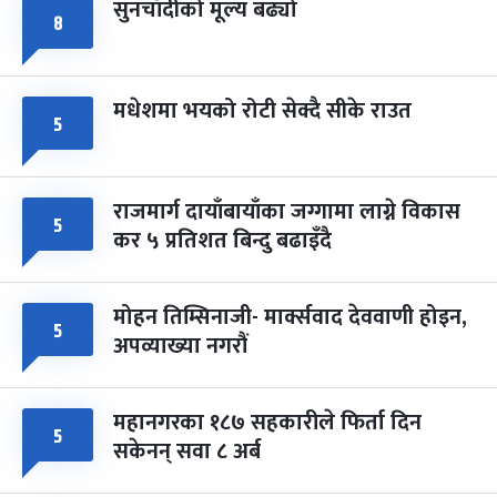
सुनचाँदीको मूल्य बढ्यो
८
मधेशमा भयको रोटी सेक्दै सीके राउत
५
राजमार्ग दायाँबायाँका जग्गामा लाग्ने विकास
५
कर ५ प्रतिशत बिन्दु बढाइँदै
मोहन तिम्सिनाजी- मार्क्सवाद देववाणी होइन,
५
अपव्याख्या नगरौं
महानगरका १८७ सहकारीले फिर्ता दिन
५
सकेनन् सवा ८ अर्ब