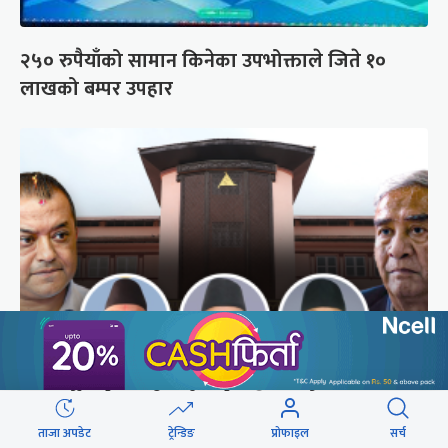
२५० रुपैयाँको सामान किनेका उपभोक्ताले जिते १०
लाखको बम्पर उपहार
अब सर्वोच्चले कसरी गर्छ कांग्रेस विवादको सुनुवाइ ?
ताजा अपडेट
ट्रेन्डिङ
प्रोफाइल
सर्च