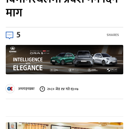
माग
5
SHARES
अनलाइनखबर
२०८० जेठ १४ गते १३:०७