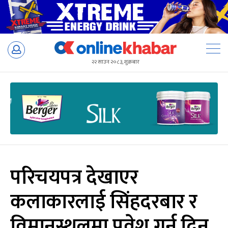
Skip
to
२२ साउन २०८३, शुक्रबार
content
परिचयपत्र देखाएर
कलाकारलाई सिंहदरबार र
विमानस्थलमा प्रवेश गर्न दिन