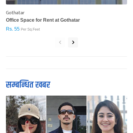
Gothatar
S
Office Space for Rent at Gothatar
H
Rs. 55
R
Per Sq.Feet
‹
›
सम्बन्धित खबर