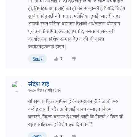
नि "आची गर्नेलाई भन्दा देख्नेलाई लाज" ए लाज पचेकाहरु
हो, तिमीहरु आफुलाई को हौ भन्ने सम्झन्छौ हँ ? यदि बिशेष
सुबिधा दिनुपर्छ भने कतार, मलेशिया, दुबई, साउदी गएर
आफ्पो रगत पसिना बागाएर देशको अर्थतन्त्रमा योगदान
पुर्याउने ती श्रमिकहरुलाई एरपोर्ट, भन्सार र सरकारी
कार्यालयमा बिशेष सम्मान देउ न की यी नाफा
कमाउनेहरुलाई होइन |
Reply
7
संदेश राई
२०८० जेठ १४ गते १८:२०
यी खुरापातीहरु आफैलाई के सम्झंछन हौ ? जाबो २-४
करोड लागनी गरेर आफैलाई नाफा कमाउन फिल्म
बनाउने, फिल्म बनाएर देशलाई चाही के मिल्यो ? किन यी
खुरापातीहरुलाई बिशेष छुट दिन पर्ने ?
Reply
7