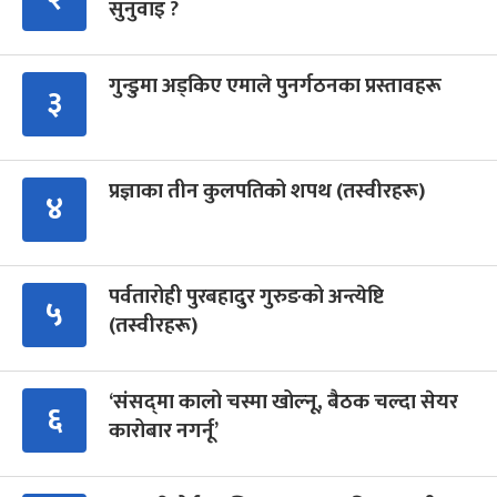
सुनुवाइ ?
गुन्डुमा अड्किए एमाले पुनर्गठनका प्रस्तावहरू
३
प्रज्ञाका तीन कुलपतिको शपथ (तस्वीरहरू)
४
पर्वतारोही पुरबहादुर गुरुङको अन्त्येष्टि
५
(तस्वीरहरू)
‘संसद्‍मा कालो चस्मा खोल्नू, बैठक चल्दा सेयर
६
कारोबार नगर्नू’