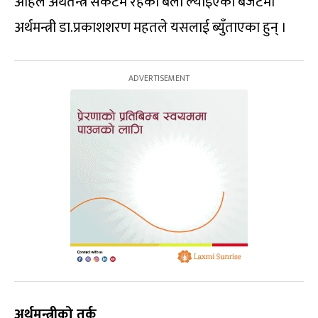
अहिले अर्थतन्त्र संकटमै रहेको बेला ल्याइएको बजेटमा
अर्थमन्त्री डा.प्रकाशशरण महतले यसलाई ब्युँताएका हुन् ।
अर्थमन्त्रीको तर्क