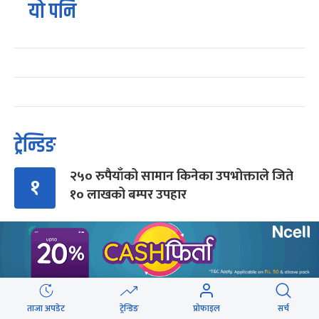
यो पनि
ट्रेन्डिङ
२५० रुपैयाँको सामान किनेका उपभोक्ताले जिते
१
१० लाखको बम्पर उपहार
गुन्डुमा अड्किए एमाले पुनर्गठनका प्रस्तावहरू
२
प्रज्ञाका तीन कुलपतिको शपथ (तस्वीरहरू)
ताजा अपडेट
ट्रेन्डिङ
प्रोफाइल
सर्च