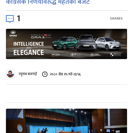
कांग्रेसकै निर्णयविरुद्ध महतको बजेट
1
SHARES
रघुनाथ बजगाईं
२०८० जेठ १५ गते २३:५६