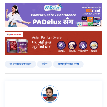
डा. प्रकाशशरण महत
बजेट
सांसद विकास कोष