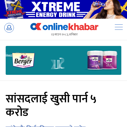
Skip
to
२३ साउन २०८३, शनिबार
content
सांसदलाई खुसी पार्न ५
करोड