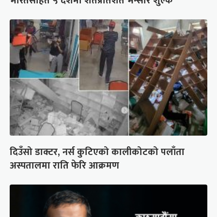
भारतसहित ५ देशमा शतप्रतिशत भन्सार शुल्क
दिउँसो डाक्टर, नर्स कुटिएको कालीकोटको पलाँता
अस्पतालमा राति फेरि आक्रमण