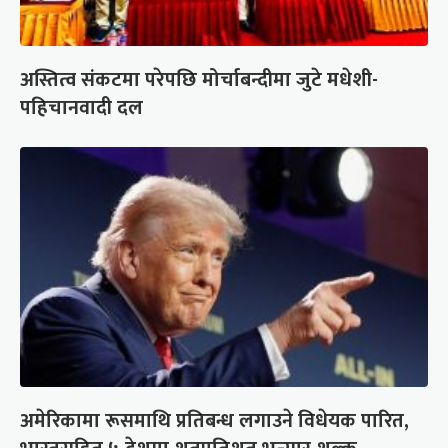
अस्तित्व संकटमा परेपछि मोर्चाबन्दीमा जुटे मधेशी-
पहिचानवादी दल
अमेरिकामा रूसमाथि प्रतिबन्ध लगाउने विधेयक पारित,