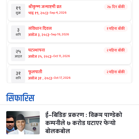
श्रीकृष्ण जन्माष्टमी व्रत
२७ दिन बाँकी
१९
-
भाद्र १९, २०८३
Sep 4, 2026
शुक्र
संविधान दिवस
१ महिना बाँकी
३
-
असोज ३, २०८३
Sep 19, 2026
शनि
घटस्थापना
२ महिना बाँकी
२५
-
असोज २५, २०८३
Oct 11, 2026
आइत
फूलपाती
२ महिना बाँकी
३१
-
असोज ३१ , २०८३
Oct 17, 2026
शनि
कार्तिक सङ्क्रान्ति
२ महिना बाँकी
१
सिफारिस
-
कार्तिक १, २०८३
Oct 18, 2026
आइत
ई–बिडिङ प्रकरण : विक्रम पाण्डेको
महानवमी
२ महिना बाँकी
३
-
कम्पनीले ७ करोड घटाएर फेर्‍यो
कार्तिक ३, २०८३
Oct 20, 2026
मंगल
बोलकबोल
विजयादशमी
२ महिना बाँकी
४