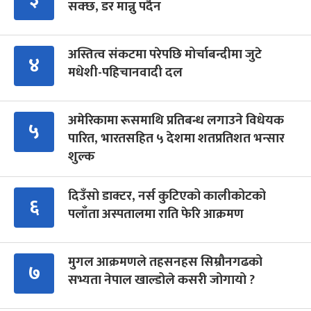
सक्छ, डर मान्नु पर्दैन
अस्तित्व संकटमा परेपछि मोर्चाबन्दीमा जुटे
४
मधेशी-पहिचानवादी दल
अमेरिकामा रूसमाथि प्रतिबन्ध लगाउने विधेयक
५
पारित, भारतसहित ५ देशमा शतप्रतिशत भन्सार
शुल्क
दिउँसो डाक्टर, नर्स कुटिएको कालीकोटको
६
पलाँता अस्पतालमा राति फेरि आक्रमण
मुगल आक्रमणले तहसनहस सिम्रौनगढको
७
सभ्यता नेपाल खाल्डोले कसरी जोगायो ?