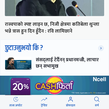
रास्वपाको स्पष्ट लाइन छ, निजी क्षेत्रमा कतिबेला थुन्ला
भन्ने त्रास हुन दिन हुँदैन : रवि लामिछाने
छुटाउनुभयो कि ?
संसद्लाई टेर्दैनन् प्रधानमन्त्री, लाचार
छन् सभामुख
‘अस्थायी प्रकृतिको अध्यादेशले ऐनको
व्यवस्था विस्थापित गर्न सक्दैन’
ताजा अपडेट
ट्रेन्डिङ
प्रोफाइल
सर्च