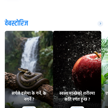
वेबस्टोरिज
सर्पले डसेमा के गर्ने, के
स्वस्थ मान्छेको शरीरमा
ए
नगर्ने ?
कति रगत हुन्छ ?