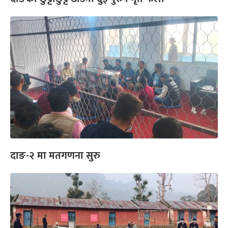
दाङ-२ मा मतगणना सुरु