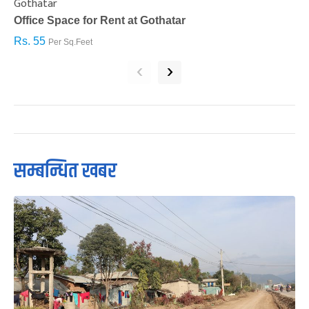
Gothatar
S
Office Space for Rent at Gothatar
H
Rs. 55
R
Per Sq.Feet
‹
›
सम्बन्धित खबर