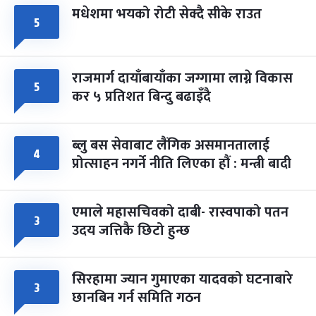
मधेशमा भयको रोटी सेक्दै सीके राउत
५
राजमार्ग दायाँबायाँका जग्गामा लाग्ने विकास
५
कर ५ प्रतिशत बिन्दु बढाइँदै
ब्लु बस सेवाबाट लैंगिक असमानतालाई
४
प्रोत्साहन नगर्ने नीति लिएका हौं : मन्त्री बादी
एमाले महासचिवको दाबी- रास्वपाको पतन
३
उदय जत्तिकै छिटो हुन्छ
सिरहामा ज्यान गुमाएका यादवको घटनाबारे
३
छानबिन गर्न समिति गठन