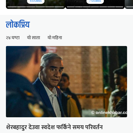
6
STORIES
7
STORIES
लोकप्रिय
२४ घण्टा
यो साता
यो महिना
शेरबहादुर देउवा स्वदेश फर्किने समय परिवर्तन