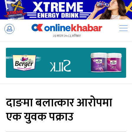
Skip
to
२३ साउन २०८३, शनिबार
content
दाङमा बलात्कार आरोपमा
एक युवक पक्राउ