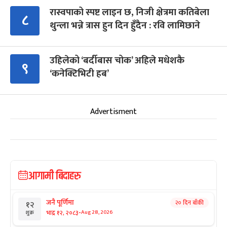
रास्वपाको स्पष्ट लाइन छ, निजी क्षेत्रमा कतिबेला
८
थुन्ला भन्ने त्रास हुन दिन हुँदैन : रवि लामिछाने
उहिलेको ‘बर्दीबास चोक’ अहिले मधेशकै
९
‘कनेक्टिभिटी हब’
Advertisment
आगामी बिदाहरु
जनै पूर्णिमा
२० दिन बाँकी
१२
-
भाद्र १२, २०८३
Aug 28, 2026
शुक्र