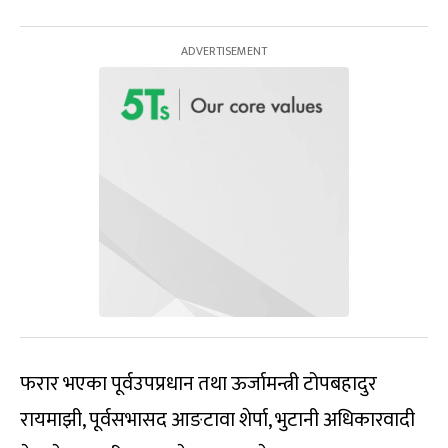
फरार भएका पूर्वउपप्रधान तथा ऊर्जामन्त्री टोपबहादुर
रायमाझी, पूर्वसभासद आङटावा शेर्पा, भुटानी अधिकारवादी