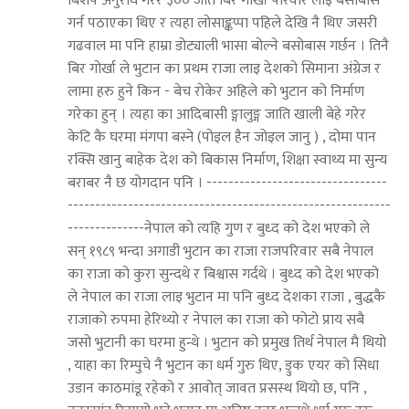
बिशेष अनुरोध गरेर ३०० जति बिर गोर्खा परिवार लाइ बसोबास
गर्न पठाएका थिए र त्यहा लोसाङ्कप्पा पहिले देखि नै थिए जसरी
गढवाल मा पनि हाम्रा डोट्याली भासा बोल्ने बसोबास गर्छन । तिनै
बिर गोर्खा ले भुटान का प्रथम राजा लाइ देशको सिमाना अंग्रेज र
लामा हरु हुने किन - बेच रोकेर अहिले को भुटान को निर्माण
गरेका हुन् । त्यहा का आदिबासी ङ्गालुङ्ग जाति खाली बेहे गरेर
केटि कै घरमा मंगपा बस्ने (पोइल हैन जोइल जानु ) , दोमा पान
रक्सि खानु बाहेक देश को बिकास निर्माण, शिक्षा स्वाथ्य मा सुन्य
बराबर नै छ योगदान पनि । ---------------------------------
-----------------------------------------------------------
--------------नेपाल को त्यहि गुण र बुध्द को देश भएको ले
सन् १९८९ भन्दा अगाडी भुटान का राजा राजपरिवार सबै नेपाल
का राजा को कुरा सुन्दथे र बिश्वास गर्दथे । बुध्द को देश भएको
ले नेपाल का राजा लाइ भुटान मा पनि बुध्द देशका राजा , बुद्धकै
राजाको रुपमा हेरिथ्यो र नेपाल का राजा को फोटो प्राय सबै
जसो भुटानी का घरमा हुन्थे । भुटान को प्रमुख तिर्थ नेपाल मै थियो
, याहा का रिम्पुचे नै भुटान का धर्म गुरु थिए, ड्रुक एयर को सिधा
उडान काठमांडू रहेको र आवोत् जावत प्रसस्थ थियो छ, पनि ,