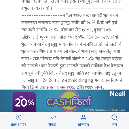
बचाई दिएको छ । खेल्ने जनसङ्ख्या म्यानुपुलेसन नै हो भारत ले
र भुटान त्यही गर्यो । ==-------------------------------------
------------------------पहिले १९९० भन्दा अगाडी भुटान को
जनसंख्या सत्तारुढ राजा ङ्गालुङ्ग जाति को २०% थियो भने पुर्ब
तिर बस्ने सार्चोप २८ % , बीच का खेङ्ग १०% , ब्रुक्पा १०%,
दक्षिण र ठीम्फु मा बस्ने लोसाङ्गपा ५०% , टिबटियन २% थियो ।
भुटान को यो गैह्र ङ्गालुङ्ग भाषा बोल्ने को मेजोरिटी जो पढे लेखेको
भुटान भक्त थिए र प्राय नेपाली बोल्दथे भारत लाइ अस्स्सैह्य भयो ।
राजा - राज परिवार पनि नेपाली बोल्ने र २०% गैह्र ङ्गालुङ्ग बाहेक
को सम्पर्क भाषा नेपाली हुदा भारतले उसको मालिक देश बेलायत
संग पुर्ब स्वीकृति लिएर गैह्र ङ्गालुङ्ग जाति हरु सार्चोप, खेङ्ग , ब्रुक्पा
, लोसाङ्गपा , टिबटियन लाइ ethnic clinging गर्न दवाब दिएको
थियो जिग्मे प्रशासनलाइ सन् १९९० देखि १९९४ सम्म ,
अन्तरास्ट्रिय रुपमा भुटान को इमेज लाइ ग्रोस नेसनाल हयाप्पीनेस
भन्ने कुडा - कर्कट लाइ अगाडी बढायो । भारत र त्यसको मालिक
देश बेलायत कै करामत हो भुटानी शरर्णार्थी को मूल समस्या । हेग
जानु पर्ने जिग्मे , भारतीय त्यो बेला का प्रधानमन्त्री लाइ बचाईदियो
बेलायत ले । यी भुटानबादी नेता टेक नाथ रिजाल लाइ करोड
ताजा अपडेट
ट्रेन्डिङ
प्रोफाइल
सर्च