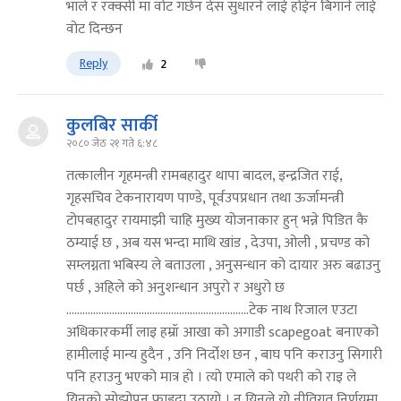
भाले र रक्क्सी मा वोट गर्छन देस सुधारने लाई होईन बिगार्ने लाई
वोट दिन्छन
Reply
2
कुलबिर सार्की
२०८० जेठ २१ गते ६:४८
तत्कालीन गृहमन्त्री रामबहादुर थापा बादल, इन्द्रजित राई,
गृहसचिव टेकनारायण पाण्डे, पूर्वउपप्रधान तथा ऊर्जामन्त्री
टोपबहादुर रायमाझी चाहि मुख्य योजनाकार हुन् भन्ने पिडित कै
ठम्याई छ , अब यस भन्दा माथि खांड , देउपा, ओली , प्रचण्ड को
सम्लग्नता भबिस्य ले बताउला , अनुसन्धान को दायार अरु बढाउनु
पर्छ , अहिले को अनुशन्धान अपुरो र अधुरो छ
....................................................................टेक नाथ रिजाल एउटा
अधिकारकर्मी लाइ हम्रॉ आखा को अगाडी scapegoat बनाएको
हामीलाई मान्य हुदैन , उनि निर्दोश छन , बाघ पनि कराउनु सिगारी
पनि हराउनु भएको मात्र हो । त्यो एमाले को पथरी को राइ ले
यिनको सोझोपन फाइदा उठायो । न यिनले यो नीतिगत निर्णयमा