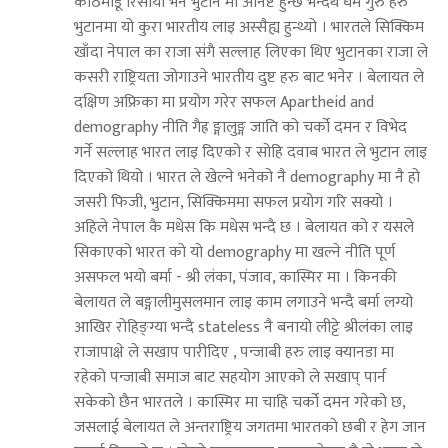
काठमांडू रिसायो भने भुटान मा अनिष्ट हुन्छ भन्दथे धर्म गुरु हरु
भुटानमा यो कुरा भारतीय लाइ अस्सैह्य हुन्थ्यो । भारतले सिक्किम
खाँदा नेपाल का राजा संगै सल्लाह लिएका थिए भुटानका राजा ले
कसरी राष्ट्रियता जोगाउने भारतीय दुष्ट हरु बाट भनेर । बेलायत ले
दक्षिण अफ्रिका मा प्रयोग गरेर सफल Apartheid and
demography नीति गैह्र ङ्गालुङ्ग जाति को चर्को दमन र विभेद
गर्ने सल्लाह भारत लाइ दिएको र सोहि दवाब भारत ले भुटान लाइ
दिएको थियो । भारत ले खेल्ने भनेको नै demography मा नै हो
जसरी फिजी, भुटान, सिक्किममा सफल प्रयोग गरि सक्यो ।
अहिले नेपाल कै मधेस कि मधेस भन्दै छ । बेलायत को र यसले
सिकाएको भारत को यो demography मा खल्ने नीति पूर्ण
असफल भयो बर्मा - श्री लंका, पंजाव, कास्मिर मा । किनकी
बेलायत ले बङ्गालीमुसलमान लाइ काम लगाउने भन्दै बर्मा लग्यो
आखिर रोहिङ्ग्या भन्दै stateless नै बनायो लीट्टे श्रीलंका लाइ
राजापाक्षे ले सखाप पारीदिए , पन्जाबी हरु लाइ क्यानडा मा
रहेको पन्जाबी समाज बाट सहयोग आएको ले सखाप् पार्न
सकेको छैन भारतले । कास्मिर मा चाहि चर्को दमन गरेको छ,
जसलाई बेलायत ले अन्तराष्ट्रिय जगतमा भारतको छबी र हेग जान