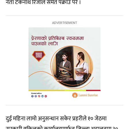
नेता टेकनाथ रिजाल समेत पक्राउ परे ।
दुई महिना लामो अनुसन्धान सकेर प्रहरीले १० जेठमा
सरकारी वकिलको कार्यालयमार्फत जिल्ला अदालतमा ३०