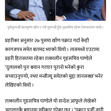
पूर्वगृहमन्त्री बालकृष्ण खाँण र उनी गृहमन्त्री हुँदा गृहसचिव रहेका टेकनारायण पाण्डे ।
प्रहरीका अनुसार २७ पुसमा खाँण पक्राउ गर्दा केही
कागजपत्र समेत बरामद भएको थियो । त्यसमध्ये एउटामा
प्रहरी हिरासतमा रहेका तत्कालीन गृहसचिव पाण्डेले
‘दुलालको पुनः बयान गराएर पुरानो भनेको कुरा
सच्याउनुपर्‍यो, नभए मन्त्रीज्यू समेतको मुद्दा जानसक्छ’ भनेर
लेखिएको थियो ।
तत्कालीन गृहसचिव पाण्डेले यो सन्देश आफूले लेखेको
अदालतकै बयानमा स्वीकार गरेका छन् । ‘पक्राउ पूर्जी जारी