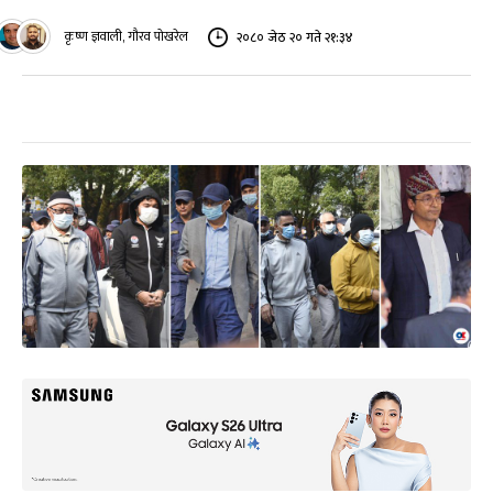
कृष्ण ज्ञवाली, गौरव पोखरेल
२०८० जेठ २० गते २१:३४