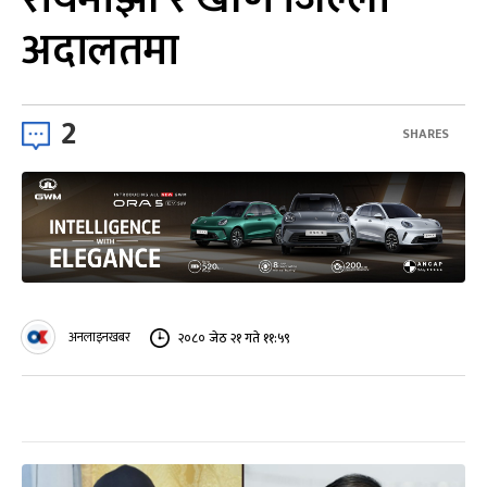
अदालतमा
2
SHARES
अनलाइनखबर
२०८० जेठ २१ गते ११:५९