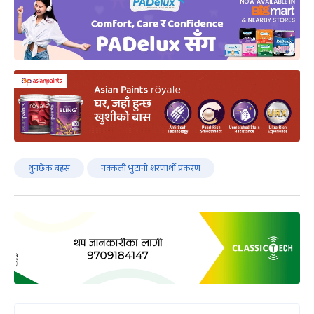
थुनछेक बहस
नक्कली भुटानी शरणार्थी प्रकरण