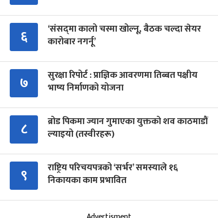
‘संसद्‍मा कालो चस्मा खोल्नू, बैठक चल्दा सेयर
६
कारोबार नगर्नू’
सुरक्षा रिपोर्ट : प्राज्ञिक आवरणमा तिब्बत पक्षीय
७
भाष्य निर्माणको योजना
ब्रोड पिकमा ज्यान गुमाएका युक्तको शव काठमाडौं
८
ल्याइयो (तस्वीरहरू)
राष्ट्रिय परिचयपत्रको ‘सर्भर’ समस्याले १६
९
निकायका काम प्रभावित
Advertisment