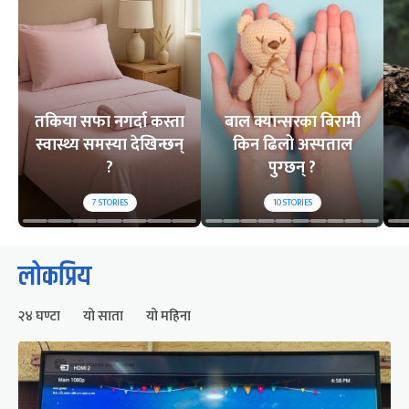
तकिया सफा नगर्दा कस्ता
बाल क्यान्सरका बिरामी
स्वास्थ्य समस्या देखिन्छन्
किन ढिलो अस्पताल
?
पुग्छन् ?
7
STORIES
10
STORIES
लोकप्रिय
२४ घण्टा
यो साता
यो महिना