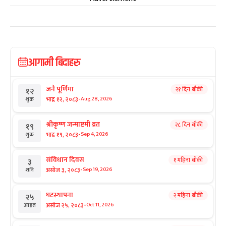
आगामी बिदाहरु
जनै पूर्णिमा
२१ दिन बाँकी
१२
-
भाद्र १२, २०८३
Aug 28, 2026
शुक्र
श्रीकृष्ण जन्माष्टमी व्रत
२८ दिन बाँकी
१९
-
भाद्र १९, २०८३
Sep 4, 2026
शुक्र
संविधान दिवस
१ महिना बाँकी
३
-
असोज ३, २०८३
Sep 19, 2026
शनि
घटस्थापना
२ महिना बाँकी
२५
-
असोज २५, २०८३
Oct 11, 2026
आइत