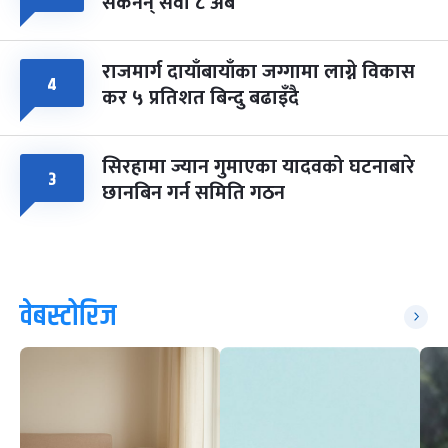
सकेनन् सवा ८ अर्ब
राजमार्ग दायाँबायाँका जग्गामा लाग्ने विकास
४
कर ५ प्रतिशत बिन्दु बढाइँदै
सिरहामा ज्यान गुमाएका यादवको घटनाबारे
३
छानबिन गर्न समिति गठन
वेबस्टोरिज