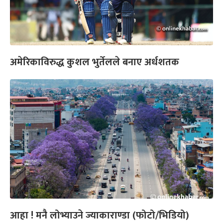
अमेरिकाविरुद्ध कुशल भुर्तेलले बनाए अर्धशतक
आहा ! मनै लोभ्याउने ज्याकाराण्डा (फोटो/भिडियो)