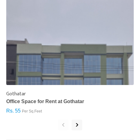
Gothatar
S
Office Space for Rent at Gothatar
H
Rs. 55
R
Per Sq.Feet
‹
›