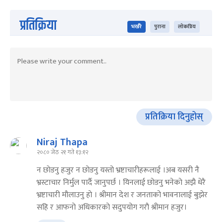
प्रतिक्रिया
भर्खरै
पुराना
लोकप्रिय
प्रतिक्रिया दिनुहोस्
Niraj Thapa
२०८० जेठ २१ गते १३:१२
न छाेडनु हजुर न छाेडनु यस्तो भ्रष्टाचारीहरूलाई ।अब यसरी नै
भ्रस्टाचार निर्मुल पार्दै जानुपर्छ । यिनलाई छाेडनु भनेकाे अझै धेरै
भ्रष्टाचारी माैलाउनु हाे । श्रीमान देश र जनताको भावनालाई बुझेर
सहि र आफनाे अधिकारकाे सदुपयोग गराै श्रीमान हजुर।