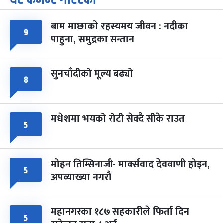
-
चैत्र ७, २०८३
Mar 21, 2027
आइत
बाम माछाको रहस्यमय जीवन : नदीका
९
फागुपूर्णिमा
७ महिना बाँकी
८
पाहुना, समुद्रका सन्तान
-
चैत्र ८, २०८३
Mar 22, 2027
सोम
सुनचाँदीको मूल्य बढ्यो
८
मधेशमा भयको रोटी सेक्दै सीके राउत
५
मोहन तिम्सिनाजी- मार्क्सवाद देववाणी होइन,
५
अपव्याख्या नगरौं
महानगरका १८७ सहकारीले फिर्ता दिन
५