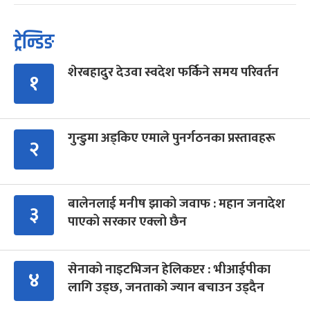
ट्रेन्डिङ
शेरबहादुर देउवा स्वदेश फर्किने समय परिवर्तन
१
गुन्डुमा अड्किए एमाले पुनर्गठनका प्रस्तावहरू
२
बालेनलाई मनीष झाको जवाफ : महान जनादेश
३
पाएको सरकार एक्लो छैन
सेनाको नाइटभिजन हेलिकप्टर : भीआईपीका
४
लागि उड्छ, जनताको ज्यान बचाउन उड्दैन