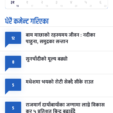
३१
१
२
३
४
५
६
ग्याल्पो ल्होसार
७ महिना बाँकी
२५
-
16
17
18
19
20
21
22
फाल्गुन २५, २०८३
Mar 9, 2027
मंगल
धेरै कमेन्ट गरिएका
पूर्णिमा व्रत
७ महिना बाँकी
७
-
चैत्र ७, २०८३
Mar 21, 2027
आइत
बाम माछाको रहस्यमय जीवन : नदीका
१२
फागुपूर्णिमा
७ महिना बाँकी
८
पाहुना, समुद्रका सन्तान
-
चैत्र ८, २०८३
Mar 22, 2027
सोम
सुनचाँदीको मूल्य बढ्यो
८
मधेशमा भयको रोटी सेक्दै सीके राउत
५
राजमार्ग दायाँबायाँका जग्गामा लाग्ने विकास
५
कर ५ प्रतिशत बिन्दु बढाइँदै