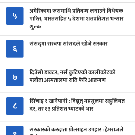
अमेरिकामा रूसमाथि प्रतिबन्ध लगाउने विधेयक
५
पारित, भारतसहित ५ देशमा शतप्रतिशत भन्सार
शुल्क
संसद्‍मा रास्वपा सांसदले खोजे सरकार
६
दिउँसो डाक्टर, नर्स कुटिएको कालीकोटको
७
पलाँता अस्पतालमा राति फेरि आक्रमण
सिँचाइ र खानेपानी : विद्युत् महसुलमा सहुलियत
८
दर, तर १३ प्रतिशत भ्याटको भार
सरकारको करदाता प्रोत्साहन उपहार : हेमराजले
९