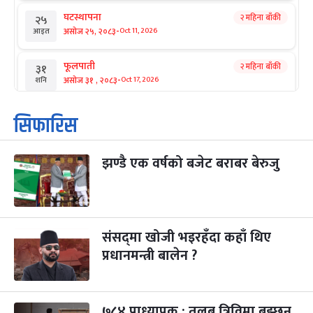
घटस्थापना
२ महिना बाँकी
२५
-
असोज २५, २०८३
Oct 11, 2026
आइत
फूलपाती
२ महिना बाँकी
३१
-
असोज ३१ , २०८३
Oct 17, 2026
शनि
कार्तिक सङ्क्रान्ति
२ महिना बाँकी
१
सिफारिस
-
कार्तिक १, २०८३
Oct 18, 2026
आइत
झण्डै एक वर्षको बजेट बराबर बेरुजु
महानवमी
२ महिना बाँकी
३
-
कार्तिक ३, २०८३
Oct 20, 2026
मंगल
विजयादशमी
२ महिना बाँकी
४
-
कार्तिक ४, २०८३
Oct 21, 2026
बुध
संसद्‌मा खोजी भइरहँदा कहाँ थिए
प्रधानमन्त्री बालेन ?
पापा‌ङ्कुशा एकादशी व्रत
२ महिना बाँकी
५
-
कार्तिक ५, २०८३
Oct 22, 2026
बिहि
७८४ प्राध्यापक : तलब त्रिविमा बुझ्छन्,
कुकुर तिहार
३ महिना बाँकी