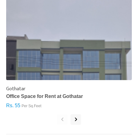
Gothatar
S
Office Space for Rent at Gothatar
H
Rs. 55
R
Per Sq.Feet
‹
›