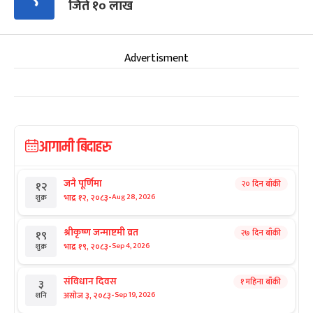
जिते १० लाख
Advertisment
आगामी बिदाहरु
जनै पूर्णिमा
२० दिन बाँकी
१२
-
भाद्र १२, २०८३
Aug 28, 2026
शुक्र
श्रीकृष्ण जन्माष्टमी व्रत
२७ दिन बाँकी
१९
-
भाद्र १९, २०८३
Sep 4, 2026
शुक्र
संविधान दिवस
१ महिना बाँकी
३
-
असोज ३, २०८३
Sep 19, 2026
शनि