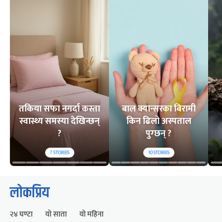
तकिया सफा नगर्दा कस्ता
बाल क्यान्सरका बिरामी
स्वास्थ्य समस्या देखिन्छन्
किन ढिलो अस्पताल
?
पुग्छन् ?
7
STORIES
10
STORIES
लोकप्रिय
२४ घण्टा
यो साता
यो महिना