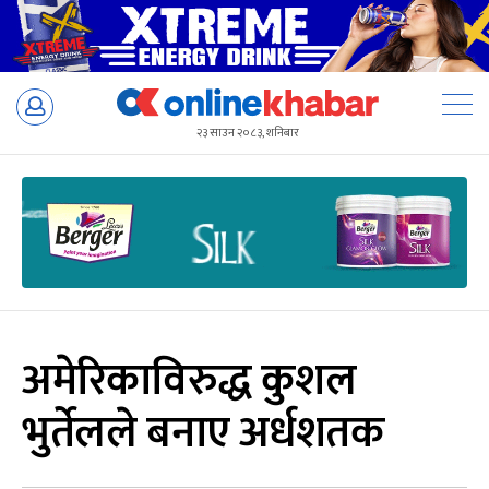
Skip
to
२३ साउन २०८३, शनिबार
content
अमेरिकाविरुद्ध कुशल
भुर्तेलले बनाए अर्धशतक