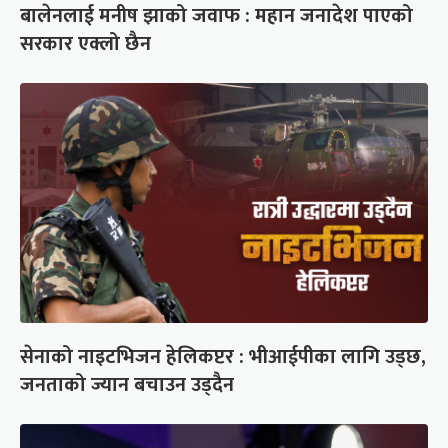
बालेनलाई मनीष झाको जवाफ : महान जनादेश पाएको
सरकार एक्लो छैन
सेनाको नाइटभिजन हेलिकप्टर : भीआईपीका लागि उड्छ,
जनताको ज्यान बचाउन उड्दैन