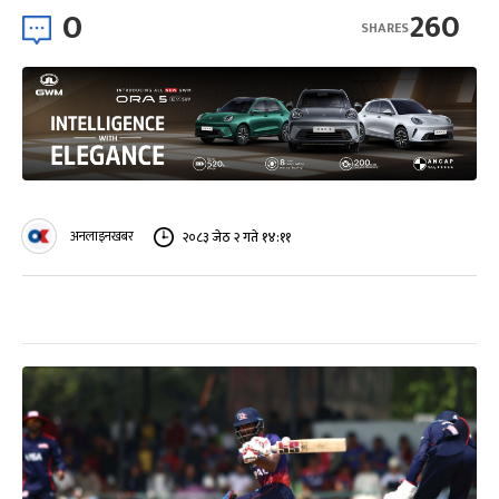
0
260
SHARES
अनलाइनखबर
२०८३ जेठ २ गते १४:११