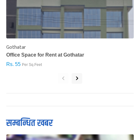
Gothatar
S
Office Space for Rent at Gothatar
H
Rs. 55
R
Per Sq.Feet
‹
›
सम्बन्धित खबर