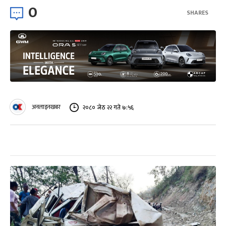
0
SHARES
अनलाइनखबर
२०८० जेठ २२ गते ७:५६