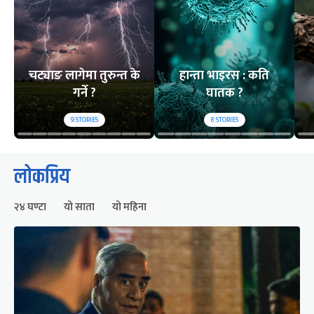
चट्याङ लागेमा तुरुन्त के
हान्ता भाइरस : कति
गर्ने ?
घातक ?
9
STORIES
8
STORIES
लोकप्रिय
२४ घण्टा
यो साता
यो महिना