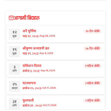
आगामी बिदाहरु
जनै पूर्णिमा
२० दिन बाँकी
१२
-
भाद्र १२, २०८३
Aug 28, 2026
शुक्र
श्रीकृष्ण जन्माष्टमी व्रत
२७ दिन बाँकी
१९
-
भाद्र १९, २०८३
Sep 4, 2026
शुक्र
संविधान दिवस
१ महिना बाँकी
३
-
असोज ३, २०८३
Sep 19, 2026
शनि
घटस्थापना
२ महिना बाँकी
२५
-
असोज २५, २०८३
Oct 11, 2026
आइत
फूलपाती
२ महिना बाँकी
३१
-
असोज ३१ , २०८३
Oct 17, 2026
शनि