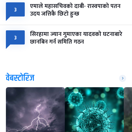
एमाले महासचिवको दाबी- रास्वपाको पतन
३
उदय जत्तिकै छिटो हुन्छ
सिरहामा ज्यान गुमाएका यादवको घटनाबारे
३
छानबिन गर्न समिति गठन
वेबस्टोरिज