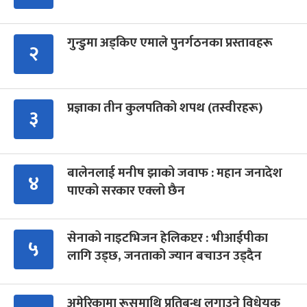
गुन्डुमा अड्किए एमाले पुनर्गठनका प्रस्तावहरू
२
प्रज्ञाका तीन कुलपतिको शपथ (तस्वीरहरू)
३
बालेनलाई मनीष झाको जवाफ : महान जनादेश
४
पाएको सरकार एक्लो छैन
सेनाको नाइटभिजन हेलिकप्टर : भीआईपीका
५
लागि उड्छ, जनताको ज्यान बचाउन उड्दैन
अमेरिकामा रूसमाथि प्रतिबन्ध लगाउने विधेयक