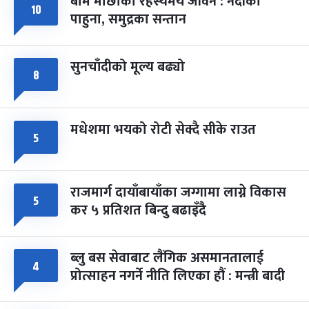
बाम माछाको रहस्यमय जीवन : नदीका
१०
फागुपूर्णिमा
७ महिना बाँकी
८
पाहुना, समुद्रका सन्तान
-
चैत्र ८, २०८३
Mar 22, 2027
सोम
सुनचाँदीको मूल्य बढ्यो
८
मधेशमा भयको रोटी सेक्दै सीके राउत
५
राजमार्ग दायाँबायाँका जग्गामा लाग्ने विकास
५
कर ५ प्रतिशत बिन्दु बढाइँदै
ब्लु बस सेवाबाट लैंगिक असमानतालाई
४
प्रोत्साहन नगर्ने नीति लिएका हौं : मन्त्री बादी