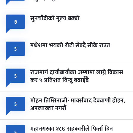
सुनचाँदीको मूल्य बढ्यो
८
मधेशमा भयको रोटी सेक्दै सीके राउत
५
राजमार्ग दायाँबायाँका जग्गामा लाग्ने विकास
५
कर ५ प्रतिशत बिन्दु बढाइँदै
मोहन तिम्सिनाजी- मार्क्सवाद देववाणी होइन,
५
अपव्याख्या नगरौं
महानगरका १८७ सहकारीले फिर्ता दिन
५