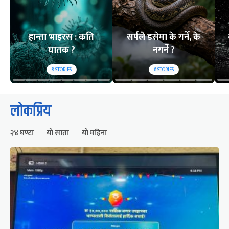
हान्ता भाइरस : कति
सर्पले डसेमा के गर्ने, के
घातक ?
नगर्ने ?
8
STORIES
6
STORIES
लोकप्रिय
२४ घण्टा
यो साता
यो महिना