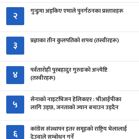
गुन्डुमा अड्किए एमाले पुनर्गठनका प्रस्तावहरू
२
प्रज्ञाका तीन कुलपतिको शपथ (तस्वीरहरू)
३
पर्वतारोही पुरबहादुर गुरुङको अन्त्येष्टि
४
(तस्वीरहरू)
सेनाको नाइटभिजन हेलिकप्टर : भीआईपीका
५
लागि उड्छ, जनताको ज्यान बचाउन उड्दैन
कांग्रेस संस्थापन इतर समूहको राष्ट्रिय भेलालाई
६
देउवाले सम्बोधन गर्ने