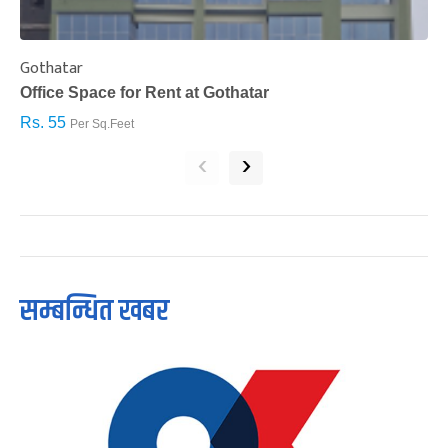
Gothatar
S
Office Space for Rent at Gothatar
H
Rs. 55
R
Per Sq.Feet
‹
›
सम्बन्धित खबर