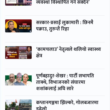
व्यवस्था विस्थापित गर्न सक्दैन’
सरकार-प्रसाईं लुकामारी : छिनमै
पक्राउ, तुरुन्तै रिहा
‘कामचलाउ’ नेतृत्वले थलियो स्वास्थ्य
क्षेत्र
पूर्णबहादुर-शेखर : पार्टी सभापति
ताक्थे, विभाजनको संघारमा
शशांकलाई अघि सारे
कप्तानगञ्जमा झिल्को, गोलबजारमा
डढेलो