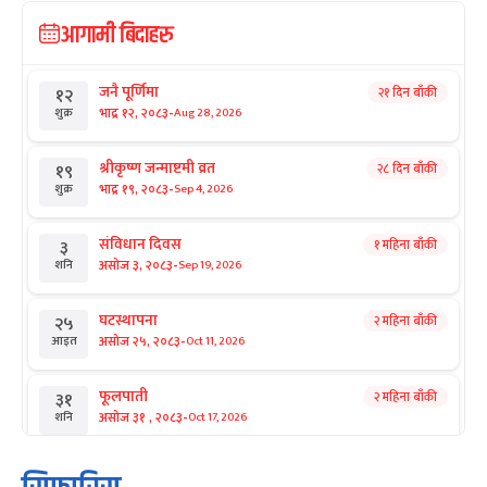
आगामी बिदाहरु
जनै पूर्णिमा
२१ दिन बाँकी
१२
-
भाद्र १२, २०८३
Aug 28, 2026
शुक्र
श्रीकृष्ण जन्माष्टमी व्रत
२८ दिन बाँकी
१९
-
भाद्र १९, २०८३
Sep 4, 2026
शुक्र
संविधान दिवस
१ महिना बाँकी
३
-
असोज ३, २०८३
Sep 19, 2026
शनि
घटस्थापना
२ महिना बाँकी
२५
-
असोज २५, २०८३
Oct 11, 2026
आइत
फूलपाती
२ महिना बाँकी
३१
-
असोज ३१ , २०८३
Oct 17, 2026
शनि
कार्तिक सङ्क्रान्ति
२ महिना बाँकी
१