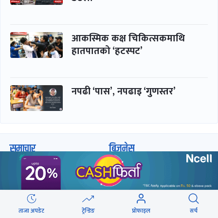
आकस्मिक कक्ष चिकित्सकमाथि
हातपातको ‘हटस्पट’
नपढी ‘पास’, नपढाइ ‘गुणस्तर’
समाचार
बिजनेस
समाज
बजार
विचार/ब्लग
पर्यटन
साहित्य
रोजगार
ताजा अपडेट
ट्रेन्डिङ
प्रोफाइल
सर्च
अन्तर्वार्ता
बैंक / वित्त