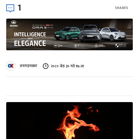
1
SHARES
अनलाइनखबर
२०८० जेठ ३० गते १७:२१