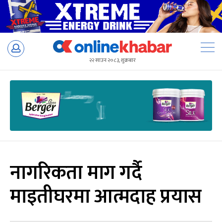
Skip
to
२२ साउन २०८३, शुक्रबार
content
नागरिकता माग गर्दै
माइतीघरमा आत्मदाह प्रयास