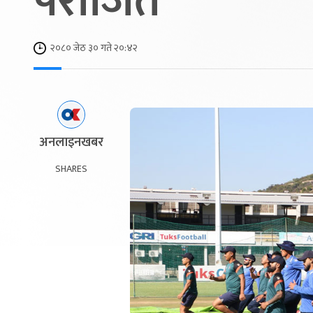
पराजित
२०८० जेठ ३० गते २०:४२
अनलाइनखबर
SHARES