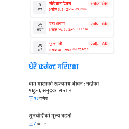
संविधान दिवस
१ महिना बाँकी
३
-
असोज ३, २०८३
Sep 19, 2026
शनि
घटस्थापना
२ महिना बाँकी
२५
-
असोज २५, २०८३
Oct 11, 2026
आइत
फूलपाती
२ महिना बाँकी
३१
-
असोज ३१ , २०८३
Oct 17, 2026
शनि
धेरै कमेन्ट गरिएका
कार्तिक सङ्क्रान्ति
२ महिना बाँकी
१
-
कार्तिक १, २०८३
Oct 18, 2026
आइत
बाम माछाको रहस्यमय जीवन : नदीका
महानवमी
२ महिना बाँकी
३
पाहुना, समुद्रका सन्तान
-
कार्तिक ३, २०८३
Oct 20, 2026
मंगल
१२
कमेन्ट
विजयादशमी
२ महिना बाँकी
४
-
कार्तिक ४, २०८३
Oct 21, 2026
बुध
सुनचाँदीको मूल्य बढ्यो
८
कमेन्ट
पापा‌ङ्कुशा एकादशी व्रत
२ महिना बाँकी
५