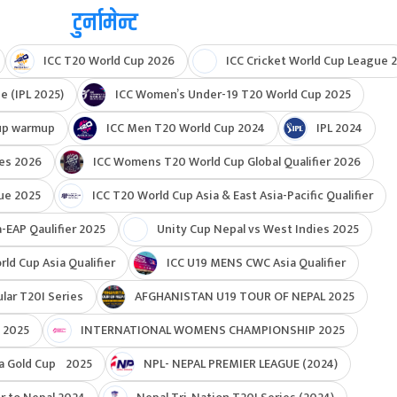
टुर्नामेन्ट
ICC T20 World Cup 2026
ICC Cricket World Cup League 2
e (IPL 2025)
ICC Women’s Under-19 T20 World Cup 2025
up warmup
ICC Men T20 World Cup 2024
IPL 2024
ies 2026
ICC Womens T20 World Cup Global Qualifier 2026
ue 2025
ICC T20 World Cup Asia & East Asia-Pacific Qualifier
-EAP Qaulifier 2025
Unity Cup Nepal vs West Indies 2025
d Cup Asia Qualifier
ICC U19 MENS CWC Asia Qualifier
ar T20I Series
AFGHANISTAN U19 TOUR OF NEPAL 2025
 2025
INTERNATIONAL WOMENS CHAMPIONSHIP 2025
a Gold Cup 2025
NPL- NEPAL PREMIER LEAGUE (2024)