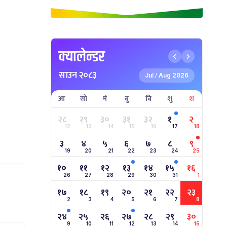
क्यालेन्डर
साउन २०८३
Jul
Aug 2026
/
आ
सो
मं
बु
बि
शु
श
२८
२९
३०
३१
३२
१
२
12
13
14
15
16
17
18
३
४
५
६
७
८
९
19
20
21
22
23
24
25
१०
११
१२
१३
१४
१५
१६
26
27
28
29
30
31
1
१७
१८
१९
२०
२१
२२
२३
2
3
4
5
6
7
8
२४
२५
२६
२७
२८
२९
३०
9
10
11
12
13
14
15