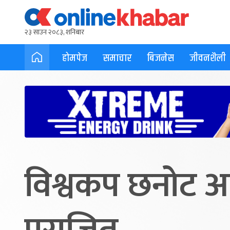
२३ साउन २०८३, शनिबार
होमपेज
समाचार
बिजनेस
जीवनशैली
विश्वकप छनोट अ