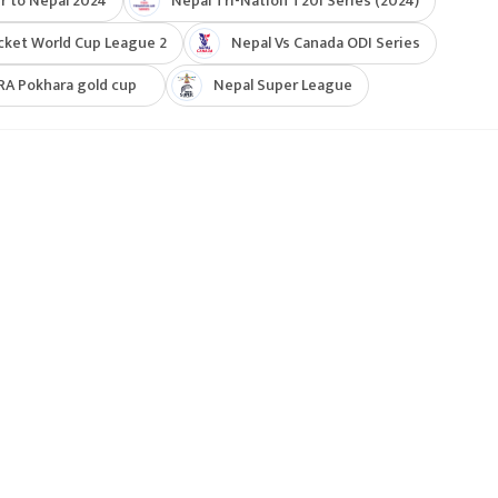
r to Nepal 2024
Nepal Tri-Nation T20I Series (2024)
cket World Cup League 2
Nepal Vs Canada ODI Series
RA Pokhara gold cup
Nepal Super League