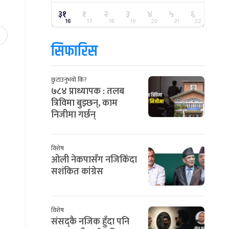
३१
१
२
३
४
५
६
16
17
18
19
20
21
22
सिफारिस
छुटाउनुभयो कि?
७८४ प्राध्यापक : तलब
त्रिविमा बुझ्छन्, काम
निजीमा गर्छन्
विशेष
ओली नेकपासँग नजिकिँदा
सशंकित कांग्रेस
विशेष
संसद्कै नजिक हुँदा पनि