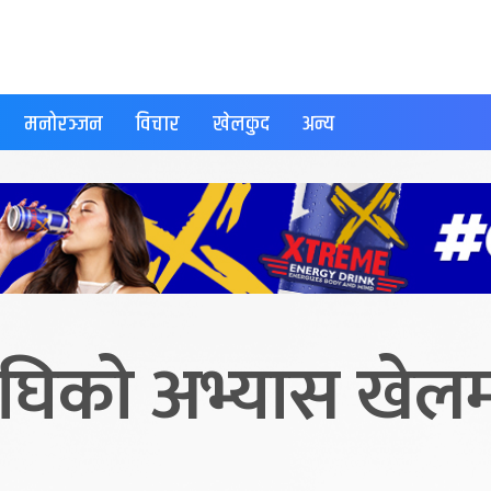
मनोरञ्जन
विचार
खेलकुद
अन्य
घिको अभ्यास खेलम