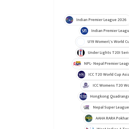
Indian Premier League 2026
Indian Premier Leagu
U19 Women\'s World C
Under Lights T20I Ser
NPL- Nepal Premier Leag
ICC T20 World Cup Asia
ICC Womens T20 Worl
Hongkong Quadrangul
Nepal Super League
AAHA RARA Pokhar