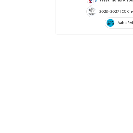
West Indies A Tou
2023–2027 ICC Cri
Aaha RA