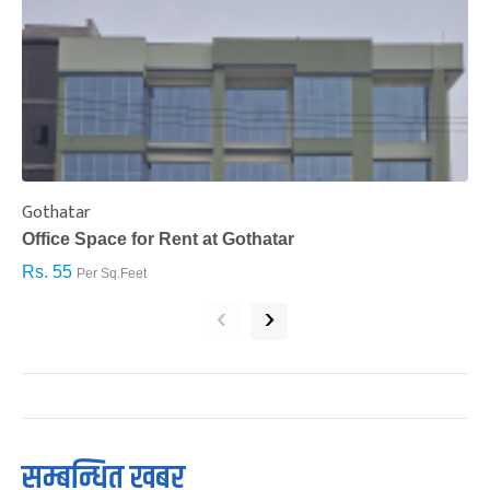
Gothatar
S
Office Space for Rent at Gothatar
H
Rs. 55
R
Per Sq.Feet
‹
›
सम्बन्धित खबर