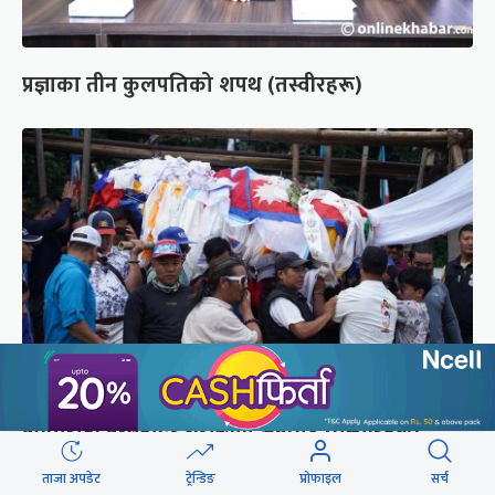
प्रज्ञाका तीन कुलपतिको शपथ (तस्वीरहरू)
पर्वतारोही पुरबहादुर गुरुङको अन्त्येष्टि (तस्वीरहरू)
ताजा अपडेट
ट्रेन्डिङ
प्रोफाइल
सर्च