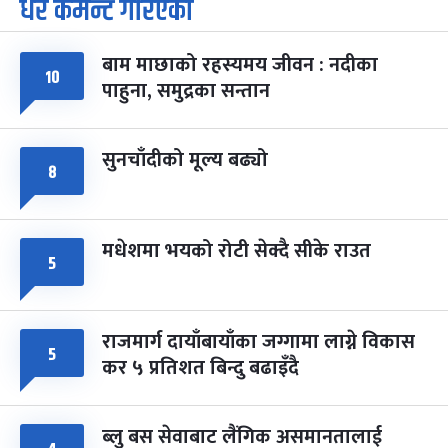
धेरै कमेन्ट गरिएका
पूर्णिमा व्रत
७ महिना बाँकी
७
-
चैत्र ७, २०८३
Mar 21, 2027
आइत
बाम माछाको रहस्यमय जीवन : नदीका
फागुपूर्णिमा
७ महिना बाँकी
८
१०
पाहुना, समुद्रका सन्तान
-
चैत्र ८, २०८३
Mar 22, 2027
सोम
सुनचाँदीको मूल्य बढ्यो
८
मधेशमा भयको रोटी सेक्दै सीके राउत
५
राजमार्ग दायाँबायाँका जग्गामा लाग्ने विकास
५
कर ५ प्रतिशत बिन्दु बढाइँदै
ब्लु बस सेवाबाट लैंगिक असमानतालाई