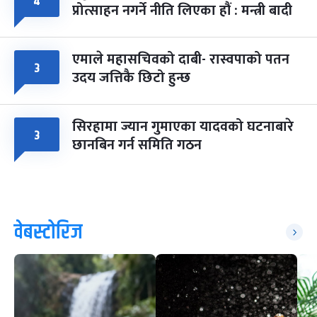
४
प्रोत्साहन नगर्ने नीति लिएका हौं : मन्त्री बादी
एमाले महासचिवको दाबी- रास्वपाको पतन
३
उदय जत्तिकै छिटो हुन्छ
सिरहामा ज्यान गुमाएका यादवको घटनाबारे
३
छानबिन गर्न समिति गठन
वेबस्टोरिज