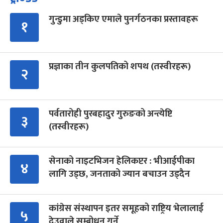
गुन्डुमा अड्किए एमाले पुनर्गठनका प्रस्तावहरू
१
प्रज्ञाका तीन कुलपतिको शपथ (तस्वीरहरू)
२
पर्वतारोही पुरबहादुर गुरुङको अन्त्येष्टि
३
(तस्वीरहरू)
सेनाको नाइटभिजन हेलिकप्टर : भीआईपीका
४
लागि उड्छ, जनताको ज्यान बचाउन उड्दैन
कांग्रेस संस्थापन इतर समूहको राष्ट्रिय भेलालाई
५
देउवाले सम्बोधन गर्ने