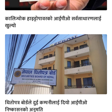
कालिन्चोक हाइड्रोपावरको आईपीओ सर्वसाधारणलाई
खुल्यो
धितोपत्र बोर्डले दुई कम्पनीलाई दियो आईपीओ
निष्कासनको अनुमति