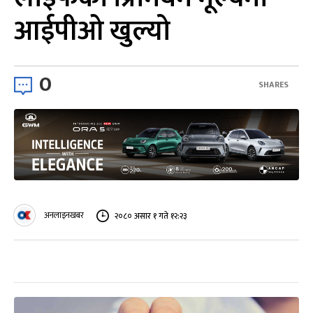
आईपीओ खुल्यो
0
SHARES
अनलाइनखबर
२०८० असार १ गते १२:२३