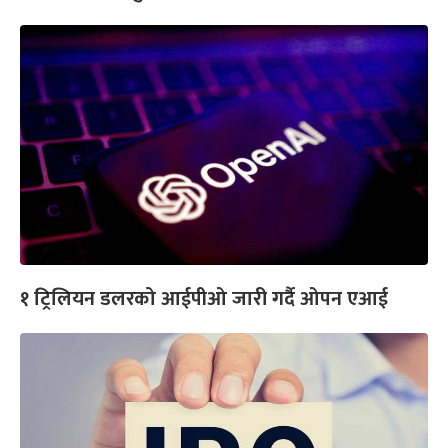
१ ट्रिलियन डलरको आईपीओ जारी गर्दै ओपन एआई