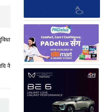
ुविधा
घि नै