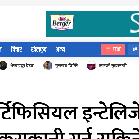
न
विचार
खेलकुद
अन्य
पात्रो
शेरबहादुर देउवा
गुरुराज घिमिरे
एक वर्षे मुख्यमन्त्री
र्टिफिसियल इन्टेलिज