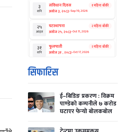
संविधान दिवस
१ महिना बाँकी
३
-
असोज ३, २०८३
Sep 19, 2026
शनि
घटस्थापना
२ महिना बाँकी
२५
-
असोज २५, २०८३
Oct 11, 2026
आइत
फूलपाती
२ महिना बाँकी
३१
-
असोज ३१ , २०८३
Oct 17, 2026
शनि
कार्तिक सङ्क्रान्ति
२ महिना बाँकी
१
सिफारिस
-
कार्तिक १, २०८३
Oct 18, 2026
आइत
महानवमी
२ महिना बाँकी
३
-
कार्तिक ३, २०८३
Oct 20, 2026
मंगल
ई–बिडिङ प्रकरण : विक्रम
पाण्डेको कम्पनीले ७ करोड
विजयादशमी
२ महिना बाँकी
४
घटाएर फेर्‍यो बोलकबोल
-
कार्तिक ४, २०८३
Oct 21, 2026
बुध
पापा‌ङ्कुशा एकादशी व्रत
टेन्टमा उकुसमुकुस
२ महिना बाँकी
५