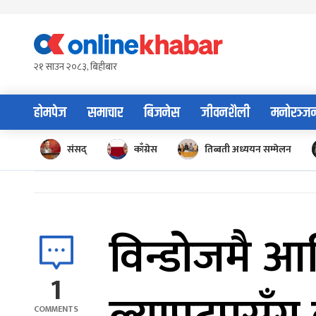
Skip
to
content
२१ साउन २०८३, बिहीबार
होमपेज
समाचार
बिजनेस
जीवनशैली
मनोरञ्ज
संसद्
काँग्रेस
तिब्बती अध्ययन सम्मेलन
विन्डोजमै आ
1
COMMENTS