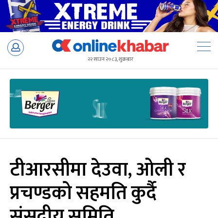
Skip
to
२२ साउन २०८३, शुक्रबार
content
टीआरसीमा देउवा, ओली र
प्रचण्डको सहमति कुर्दै
संसदीय समिति