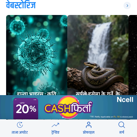
वेबस्टोरिज
हान्ता भाइरस : कति
सर्पले डसेमा के गर्ने, के
घातक ?
नगर्ने ?
8
STORIES
6
STORIES
ताजा अपडेट
ट्रेन्डिङ
प्रोफाइल
सर्च