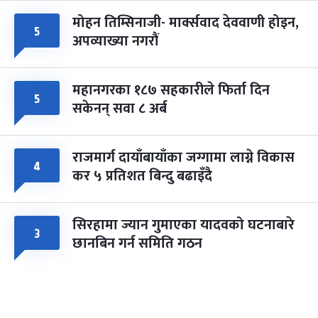
मोहन तिम्सिनाजी- मार्क्सवाद देववाणी होइन,
५
अपव्याख्या नगरौं
महानगरका १८७ सहकारीले फिर्ता दिन
५
सकेनन् सवा ८ अर्ब
राजमार्ग दायाँबायाँका जग्गामा लाग्ने विकास
४
कर ५ प्रतिशत बिन्दु बढाइँदै
सिरहामा ज्यान गुमाएका यादवको घटनाबारे
३
छानबिन गर्न समिति गठन