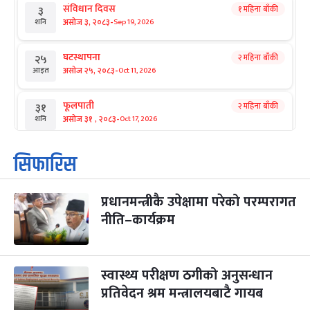
संविधान दिवस
१ महिना बाँकी
३
-
असोज ३, २०८३
Sep 19, 2026
शनि
घटस्थापना
२ महिना बाँकी
२५
-
असोज २५, २०८३
Oct 11, 2026
आइत
फूलपाती
२ महिना बाँकी
३१
-
असोज ३१ , २०८३
Oct 17, 2026
शनि
कार्तिक सङ्क्रान्ति
२ महिना बाँकी
१
सिफारिस
-
कार्तिक १, २०८३
Oct 18, 2026
आइत
प्रधानमन्त्रीकै उपेक्षामा परेको परम्परागत
महानवमी
२ महिना बाँकी
३
-
नीति–कार्यक्रम
कार्तिक ३, २०८३
Oct 20, 2026
मंगल
विजयादशमी
२ महिना बाँकी
४
-
कार्तिक ४, २०८३
Oct 21, 2026
बुध
स्वास्थ्य परीक्षण ठगीको अनुसन्धान
प्रतिवेदन श्रम मन्त्रालयबाटै गायब
पापा‌ङ्कुशा एकादशी व्रत
२ महिना बाँकी
५