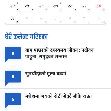
२४
-
फाल्गुन २४, २०८३
Mar 8, 2027
सोम
२४
२५
२६
२७
२८
२९
३०
9
10
11
12
13
14
15
ग्याल्पो ल्होसार
७ महिना बाँकी
२५
३१
१
२
३
४
५
६
-
फाल्गुन २५, २०८३
Mar 9, 2027
मंगल
16
17
18
19
20
21
22
धेरै कमेन्ट गरिएका
पूर्णिमा व्रत
७ महिना बाँकी
७
-
चैत्र ७, २०८३
Mar 21, 2027
आइत
बाम माछाको रहस्यमय जीवन : नदीका
फागुपूर्णिमा
७ महिना बाँकी
८
९
पाहुना, समुद्रका सन्तान
-
चैत्र ८, २०८३
Mar 22, 2027
सोम
सुनचाँदीको मूल्य बढ्यो
८
मधेशमा भयको रोटी सेक्दै सीके राउत
५