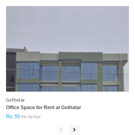
Gothatar
S
Office Space for Rent at Gothatar
H
Rs. 55
R
Per Sq.Feet
‹
›