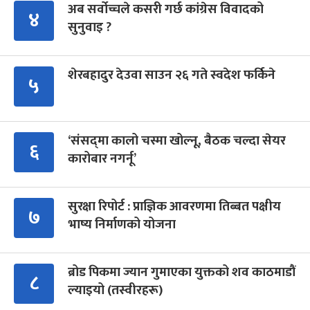
अब सर्वोच्चले कसरी गर्छ कांग्रेस विवादको
४
सुनुवाइ ?
शेरबहादुर देउवा साउन २६ गते स्वदेश फर्किने
५
‘संसद्‍मा कालो चस्मा खोल्नू, बैठक चल्दा सेयर
६
कारोबार नगर्नू’
सुरक्षा रिपोर्ट : प्राज्ञिक आवरणमा तिब्बत पक्षीय
७
भाष्य निर्माणको योजना
ब्रोड पिकमा ज्यान गुमाएका युक्तको शव काठमाडौं
८
ल्याइयो (तस्वीरहरू)