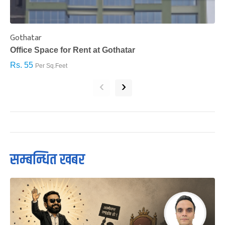
Gothatar
S
Office Space for Rent at Gothatar
H
Rs. 55
R
Per Sq.Feet
‹
›
सम्बन्धित खबर