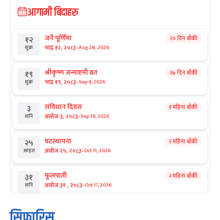
आगामी बिदाहरु
जनै पूर्णिमा
२० दिन बाँकी
१२
-
भाद्र १२, २०८३
Aug 28, 2026
शुक्र
श्रीकृष्ण जन्माष्टमी व्रत
२७ दिन बाँकी
१९
-
भाद्र १९, २०८३
Sep 4, 2026
शुक्र
संविधान दिवस
१ महिना बाँकी
३
-
असोज ३, २०८३
Sep 19, 2026
शनि
घटस्थापना
२ महिना बाँकी
२५
-
असोज २५, २०८३
Oct 11, 2026
आइत
फूलपाती
२ महिना बाँकी
३१
-
असोज ३१ , २०८३
Oct 17, 2026
शनि
कार्तिक सङ्क्रान्ति
२ महिना बाँकी
१
सिफारिस
-
कार्तिक १, २०८३
Oct 18, 2026
आइत