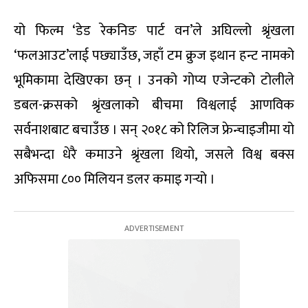
यो फिल्म ‘डेड रेकनिङ पार्ट वन’ले अघिल्लो श्रृंखला
‘फलआउट’लाई पछ्याउँछ, जहाँ टम क्रुज इथान हन्ट नामको
भूमिकामा देखिएका छन् । उनको गोप्य एजेन्टको टोलीले
डबल-क्रसको श्रृंखलाको बीचमा विश्वलाई आणविक
सर्वनाशबाट बचाउँछ । सन् २०१८ को रिलिज फ्रेन्चाइजीमा यो
सबैभन्दा धेरै कमाउने श्रृंखला थियो, जसले विश्व बक्स
अफिसमा ८०० मिलियन डलर कमाइ गर्‍यो ।