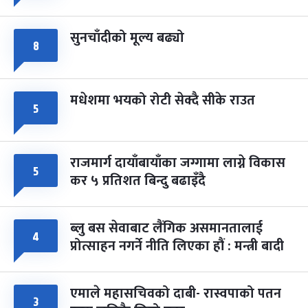
सुनचाँदीको मूल्य बढ्यो
८
मधेशमा भयको रोटी सेक्दै सीके राउत
५
राजमार्ग दायाँबायाँका जग्गामा लाग्ने विकास
५
कर ५ प्रतिशत बिन्दु बढाइँदै
ब्लु बस सेवाबाट लैंगिक असमानतालाई
४
प्रोत्साहन नगर्ने नीति लिएका हौं : मन्त्री बादी
एमाले महासचिवको दाबी- रास्वपाको पतन
३