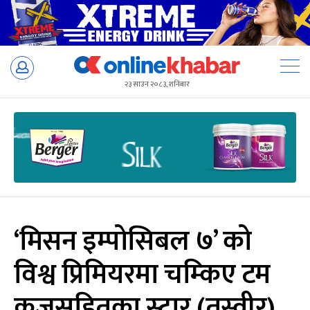
Skip
to
२३ साउन २०८३, शनिबार
content
‘मिसन इम्पोसिबल ७’ को
विश्व प्रिमियरमा चम्किए टम
क्रुजसहितका स्टार (तस्वीर)