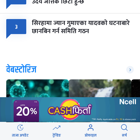
उदय जत्तिकै छिटो हुन्छ
सिरहामा ज्यान गुमाएका यादवको घटनाबारे
३
छानबिन गर्न समिति गठन
वेबस्टोरिज
ताजा अपडेट
ट्रेन्डिङ
प्रोफाइल
सर्च