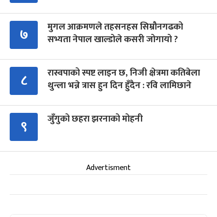
मुगल आक्रमणले तहसनहस सिम्रौनगढको
७
सभ्यता नेपाल खाल्डोले कसरी जोगायो ?
रास्वपाको स्पष्ट लाइन छ, निजी क्षेत्रमा कतिबेला
८
थुन्ला भन्ने त्रास हुन दिन हुँदैन : रवि लामिछाने
जुँगुको छहरा झरनाको मोहनी
९
Advertisment