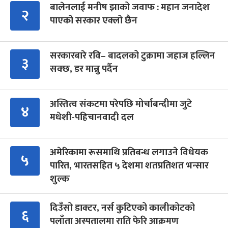
बालेनलाई मनीष झाको जवाफ : महान जनादेश
२
पाएको सरकार एक्लो छैन
सरकारबारे रवि– बादलको टुक्रामा जहाज हल्लिन
३
सक्छ, डर मान्नु पर्दैन
अस्तित्व संकटमा परेपछि मोर्चाबन्दीमा जुटे
४
मधेशी-पहिचानवादी दल
अमेरिकामा रूसमाथि प्रतिबन्ध लगाउने विधेयक
५
पारित, भारतसहित ५ देशमा शतप्रतिशत भन्सार
शुल्क
दिउँसो डाक्टर, नर्स कुटिएको कालीकोटको
६
पलाँता अस्पतालमा राति फेरि आक्रमण