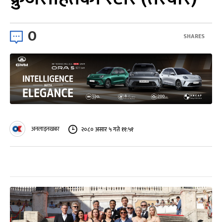
0
SHARES
अनलाइनखबर
२०८० असार ५ गते ११:५१