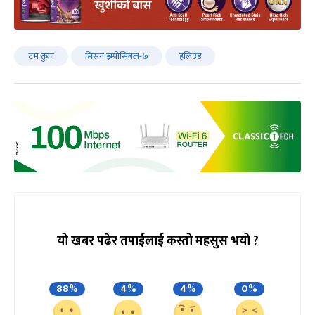
टम क्रुज
मिसन इम्पोसिबल-७
हलिउड
यो खबर पढेर तपाईलाई कस्तो महसुस भयो ?
88%
4%
4%
0%