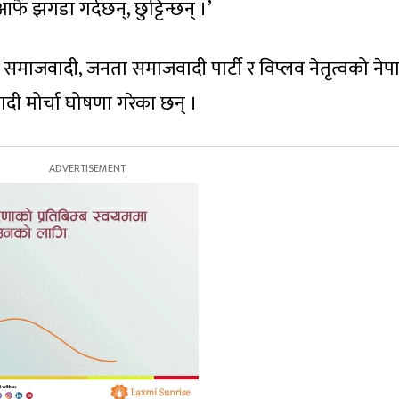
ैँ झगडा गर्दछन्, छुट्टिन्छन् ।’
 समाजवादी, जनता समाजवादी पार्टी र विप्लव नेतृत्वको नेप
ादी मोर्चा घोषणा गरेका छन् ।