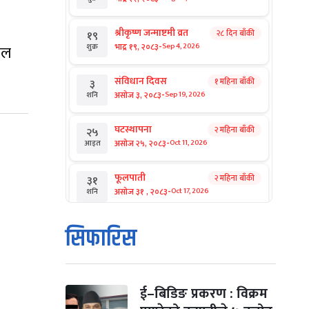
श्रीकृष्ण जन्माष्टमी व्रत
२८ दिन बाँकी
१९
-
भाद्र १९, २०८३
Sep 4, 2026
ाल
शुक्र
संविधान दिवस
१ महिना बाँकी
३
-
असोज ३, २०८३
Sep 19, 2026
शनि
घटस्थापना
२ महिना बाँकी
२५
-
असोज २५, २०८३
Oct 11, 2026
आइत
फूलपाती
२ महिना बाँकी
३१
-
असोज ३१ , २०८३
Oct 17, 2026
शनि
कार्तिक सङ्क्रान्ति
२ महिना बाँकी
१
सिफारिस
-
कार्तिक १, २०८३
Oct 18, 2026
आइत
महानवमी
२ महिना बाँकी
३
-
कार्तिक ३, २०८३
Oct 20, 2026
मंगल
ई–बिडिङ प्रकरण : विक्रम