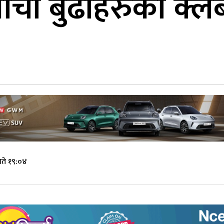
र्चा बुढाहरुको क्लब
ते १९:०४