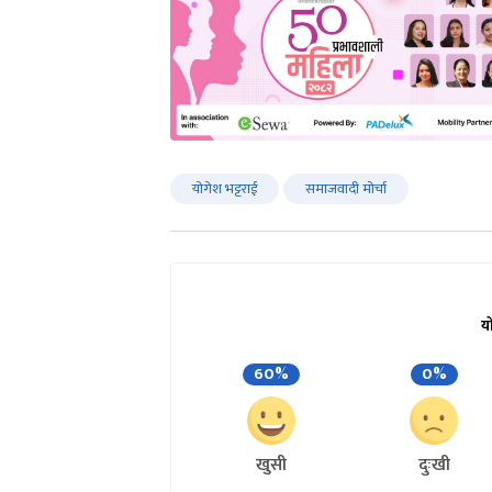
योगेश भट्टराई
समाजवादी मोर्चा
य
60%
0%
खुसी
दुःखी