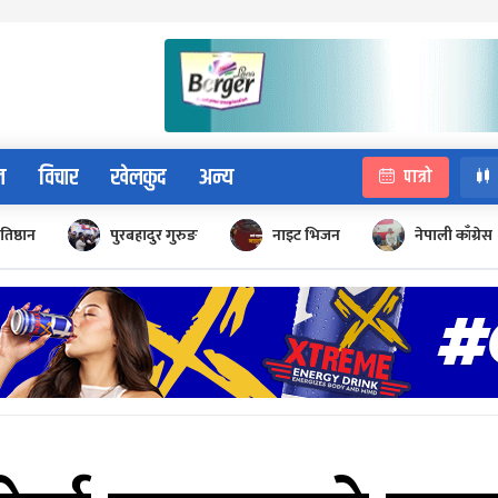
न
विचार
खेलकुद
अन्य
पात्रो
रतिष्ठान
पुरबहादुर गुरुङ
नाइट भिजन
नेपाली काँग्रेस