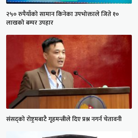
२५० रुपैयाँको सामान किनेका उपभोक्ताले जिते १०
लाखको बम्पर उपहार
संसद्को रोष्ट्रमबाटै गृहमन्त्रीले दिए प्रश्न नगर्न चेतावनी