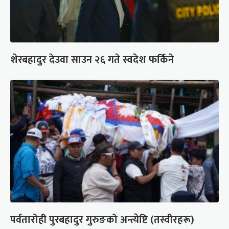
शेरबहादुर देउवा साउन २६ गते स्वदेश फर्किने
पर्वतारोही पुरबहादुर गुरुङको अन्त्येष्टि (तस्वीरहरू)