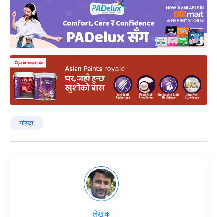
गोरखा
लेखक