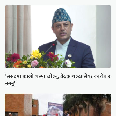
‘संसद्‍मा कालो चस्मा खोल्नू, बैठक चल्दा सेयर कारोबार
नगर्नू’