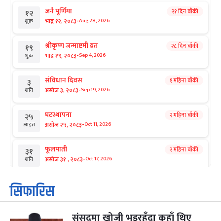
जनै पूर्णिमा
२१ दिन बाँकी
१२
-
भाद्र १२, २०८३
Aug 28, 2026
शुक्र
श्रीकृष्ण जन्माष्टमी व्रत
२८ दिन बाँकी
१९
-
भाद्र १९, २०८३
Sep 4, 2026
शुक्र
संविधान दिवस
१ महिना बाँकी
३
-
असोज ३, २०८३
Sep 19, 2026
शनि
घटस्थापना
२ महिना बाँकी
२५
-
असोज २५, २०८३
Oct 11, 2026
आइत
फूलपाती
२ महिना बाँकी
३१
-
असोज ३१ , २०८३
Oct 17, 2026
शनि
कार्तिक सङ्क्रान्ति
२ महिना बाँकी
१
सिफारिस
-
कार्तिक १, २०८३
Oct 18, 2026
आइत
संसद्‌मा खोजी भइरहँदा कहाँ थिए
महानवमी
२ महिना बाँकी
३