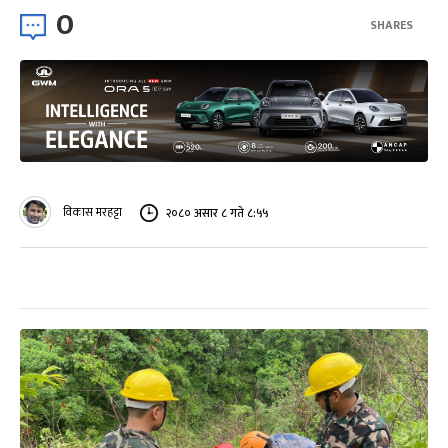
0
SHARES
विकास मरहट्टा
२०८० असार ८ गते ८:५५