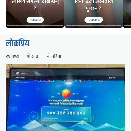
स्वास्थ्य समस्या देखिन्छन्
किन ढिलो अस्पताल
?
पुग्छन् ?
7
STORIES
10
STORIES
लोकप्रिय
२४ घण्टा
यो साता
यो महिना