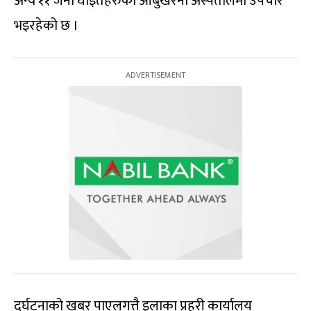
अन्य ११ जना घाइतेहरुको आँबुखैरेनी अस्पतालमा उपचार
भइरहेको छ ।
दुर्घटनाको खबर पाएलगत्तै इलाका प्रहरी कार्यालय