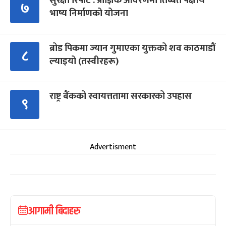
सुरक्षा रिपोर्ट : प्राज्ञिक आवरणमा तिब्बत पक्षीय
७
भाष्य निर्माणको योजना
ब्रोड पिकमा ज्यान गुमाएका युक्तको शव काठमाडौं
८
ल्याइयो (तस्वीरहरू)
राष्ट्र बैंकको स्वायत्ततामा सरकारको उपहास
९
Advertisment
आगामी बिदाहरु