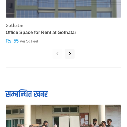
Gothatar
S
Office Space for Rent at Gothatar
H
Rs. 55
R
Per Sq.Feet
‹
›
सम्बन्धित खबर