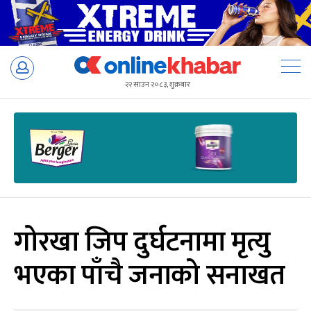
Skip
to
२२ साउन २०८३, शुक्रबार
content
गोरखा जिप दुर्घटनामा मृत्यु
भएका पाँचै जनाको सनाखत