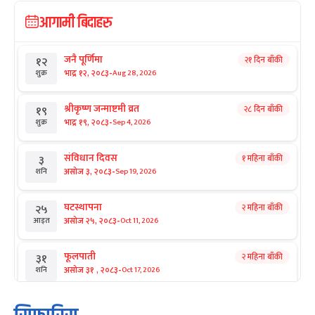
आगामी बिदाहरु
जनै पूर्णिमा
२१ दिन बाँकी
१२
-
भाद्र १२, २०८३
Aug 28, 2026
शुक्र
श्रीकृष्ण जन्माष्टमी व्रत
२८ दिन बाँकी
१९
-
भाद्र १९, २०८३
Sep 4, 2026
शुक्र
संविधान दिवस
१ महिना बाँकी
३
-
असोज ३, २०८३
Sep 19, 2026
शनि
घटस्थापना
२ महिना बाँकी
२५
-
असोज २५, २०८३
Oct 11, 2026
आइत
फूलपाती
२ महिना बाँकी
३१
-
असोज ३१ , २०८३
Oct 17, 2026
शनि
कार्तिक सङ्क्रान्ति
२ महिना बाँकी
१