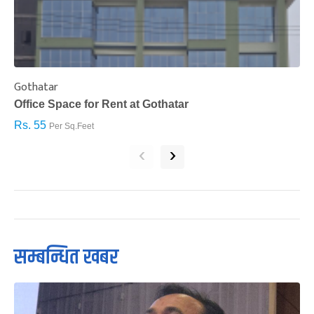
Gothatar
S
Office Space for Rent at Gothatar
H
Rs. 55
R
Per Sq.Feet
‹
›
सम्बन्धित खबर