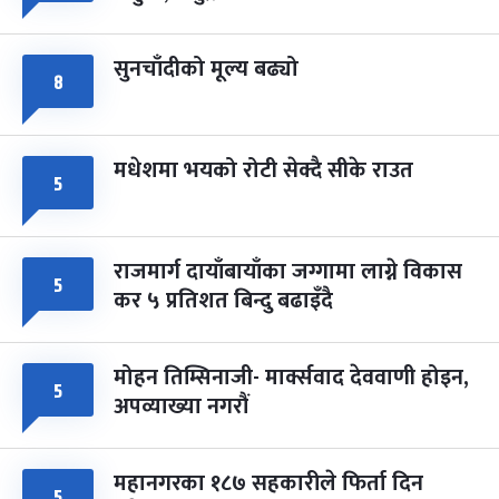
सुनचाँदीको मूल्य बढ्यो
८
मधेशमा भयको रोटी सेक्दै सीके राउत
५
राजमार्ग दायाँबायाँका जग्गामा लाग्ने विकास
५
कर ५ प्रतिशत बिन्दु बढाइँदै
मोहन तिम्सिनाजी- मार्क्सवाद देववाणी होइन,
५
अपव्याख्या नगरौं
महानगरका १८७ सहकारीले फिर्ता दिन
५