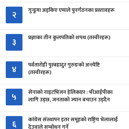
गुन्डुमा अड्किए एमाले पुनर्गठनका प्रस्तावहरू
२
प्रज्ञाका तीन कुलपतिको शपथ (तस्वीरहरू)
३
पर्वतारोही पुरबहादुर गुरुङको अन्त्येष्टि
४
(तस्वीरहरू)
सेनाको नाइटभिजन हेलिकप्टर : भीआईपीका
५
लागि उड्छ, जनताको ज्यान बचाउन उड्दैन
कांग्रेस संस्थापन इतर समूहको राष्ट्रिय भेलालाई
६
देउवाले सम्बोधन गर्ने