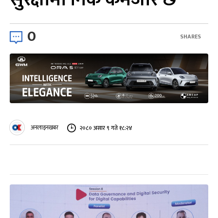
0
SHARES
अनलाइनखबर
२०८० असार ९ गते १८:२४