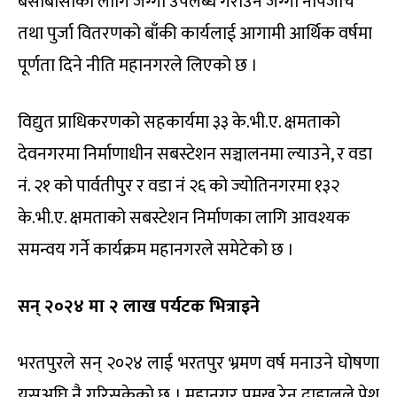
बसोबासीका लागि जग्गा उपलब्ध गराउन जग्गा नापजाँच
तथा पुर्जा वितरणको बाँकी कार्यलाई आगामी आर्थिक वर्षमा
पूर्णता दिने नीति महानगरले लिएको छ ।
विद्युत प्राधिकरणको सहकार्यमा ३३ के.भी.ए. क्षमताको
देवनगरमा निर्माणाधीन सबस्टेशन सञ्चालनमा ल्याउने, र वडा
नं. २१ को पार्वतीपुर र वडा नंं २६ को ज्योतिनगरमा १३२
के.भी.ए. क्षमताको सबस्टेशन निर्माणका लागि आवश्यक
समन्वय गर्ने कार्यक्रम महानगरले समेटेको छ ।
सन् २०२४ मा २ लाख पर्यटक भित्राइने
भरतपुरले सन् २०२४ लाई भरतपुर भ्रमण वर्ष मनाउने घोषणा
यसअघि नै गरिसकेको छ । महानगर प्रमुख रेनु दाहालले पेश