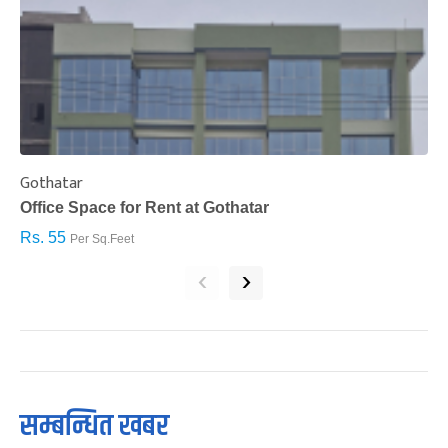
Gothatar
S
Office Space for Rent at Gothatar
H
Rs. 55
R
Per Sq.Feet
‹
›
सम्बन्धित खबर