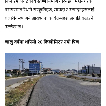
किनारमा पर्यटकीय स्तम्भ निर्माण गरिनेछ । महानगरका
परम्परागत रैथाने संस्कृतिहरू, सम्पदा र उत्पादनहरूलाई
बजारीकरण गर्न आवश्यक कार्यक्रमहरू अगाडि बढाउने
उल्लेख छ ।
चालु वर्षमा थपियो २६ किलोमिटर नयाँ पिच