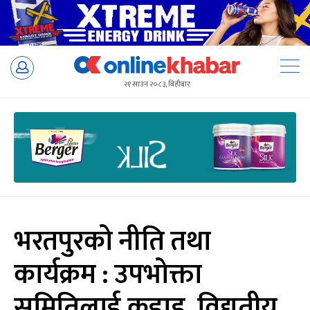
Skip
to
२१ साउन २०८३, बिहीबार
content
भरतपुरको नीति तथा
कार्यक्रम : उपभोक्ता
समितिलाई कडाइ, विद्युतीय