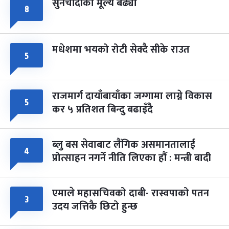
सुनचाँदीको मूल्य बढ्यो
८
मधेशमा भयको रोटी सेक्दै सीके राउत
५
राजमार्ग दायाँबायाँका जग्गामा लाग्ने विकास
५
कर ५ प्रतिशत बिन्दु बढाइँदै
ब्लु बस सेवाबाट लैंगिक असमानतालाई
४
प्रोत्साहन नगर्ने नीति लिएका हौं : मन्त्री बादी
एमाले महासचिवको दाबी- रास्वपाको पतन
३
उदय जत्तिकै छिटो हुन्छ