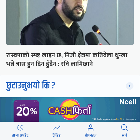
रास्वपाको स्पष्ट लाइन छ, निजी क्षेत्रमा कतिबेला थुन्ला
भन्ने त्रास हुन दिन हुँदैन : रवि लामिछाने
छुटाउनुभयो कि ?
संसद्लाई टेर्दैनन् प्रधानमन्त्री, लाचार
छन् सभामुख
‘अस्थायी प्रकृतिको अध्यादेशले ऐनको
ताजा अपडेट
ट्रेन्डिङ
प्रोफाइल
सर्च