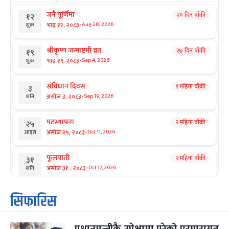
जनै पूर्णिमा
२० दिन बाँकी
१२
-
भाद्र १२, २०८३
Aug 28, 2026
शुक्र
श्रीकृष्ण जन्माष्टमी व्रत
२७ दिन बाँकी
१९
-
भाद्र १९, २०८३
Sep 4, 2026
शुक्र
संविधान दिवस
१ महिना बाँकी
३
-
असोज ३, २०८३
Sep 19, 2026
शनि
घटस्थापना
२ महिना बाँकी
२५
-
असोज २५, २०८३
Oct 11, 2026
आइत
फूलपाती
२ महिना बाँकी
३१
-
असोज ३१ , २०८३
Oct 17, 2026
शनि
कार्तिक सङ्क्रान्ति
२ महिना बाँकी
१
सिफारिस
-
कार्तिक १, २०८३
Oct 18, 2026
आइत