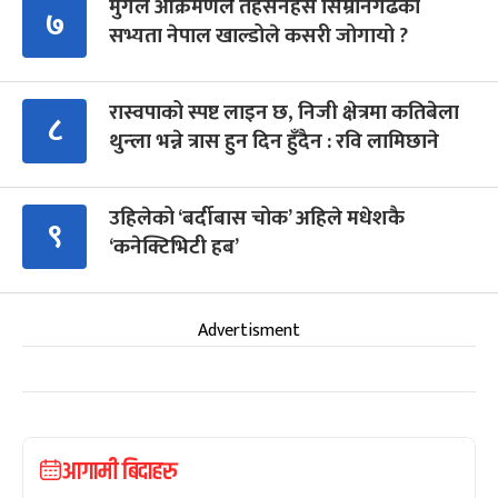
मुगल आक्रमणले तहसनहस सिम्रौनगढको
७
सभ्यता नेपाल खाल्डोले कसरी जोगायो ?
रास्वपाको स्पष्ट लाइन छ, निजी क्षेत्रमा कतिबेला
८
थुन्ला भन्ने त्रास हुन दिन हुँदैन : रवि लामिछाने
उहिलेको ‘बर्दीबास चोक’ अहिले मधेशकै
९
‘कनेक्टिभिटी हब’
Advertisment
आगामी बिदाहरु