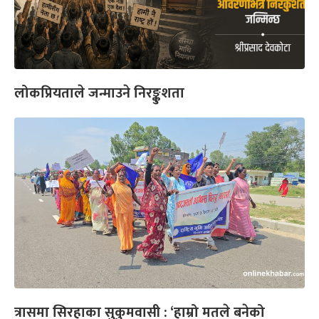
लोकप्रियताले जन्माउने निरङ्कुशता
त्रासमा सिरहाका सुकुमवासी : ‘हाम्रो मतले बनेको