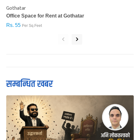
Gothatar
S
Office Space for Rent at Gothatar
H
Rs. 55
R
Per Sq.Feet
‹
›
सम्बन्धित खबर