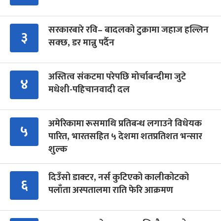
सरकारबारे रवि– बादलको टुक्रामा जहाज हल्लिन
३
सक्छ, डर मान्नु पर्दैन
अस्तित्व संकटमा परेपछि मोर्चाबन्दीमा जुटे
४
मधेशी-पहिचानवादी दल
अमेरिकामा रूसमाथि प्रतिबन्ध लगाउने विधेयक
५
पारित, भारतसहित ५ देशमा शतप्रतिशत भन्सार
शुल्क
दिउँसो डाक्टर, नर्स कुटिएको कालीकोटको
६
पलाँता अस्पतालमा राति फेरि आक्रमण