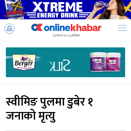
Skip
to
२३ साउन २०८३, शनिबार
content
स्वीमिङ पुलमा डुबेर १
जनाको मृत्यु