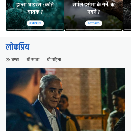
हान्ता भाइरस : कति
सर्पले डसेमा के गर्ने, के
घातक ?
नगर्ने ?
8
STORIES
6
STORIES
लोकप्रिय
२४ घण्टा
यो साता
यो महिना