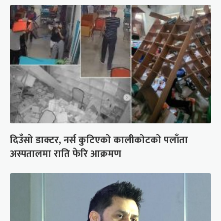
दिउँसो डाक्टर, नर्स कुटिएको कालीकोटको पलाँता
अस्पतालमा राति फेरि आक्रमण