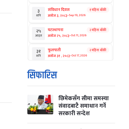
संविधान दिवस
१ महिना बाँकी
३
-
असोज ३, २०८३
Sep 19, 2026
शनि
घटस्थापना
२ महिना बाँकी
२५
-
असोज २५, २०८३
Oct 11, 2026
आइत
फूलपाती
२ महिना बाँकी
३१
-
असोज ३१ , २०८३
Oct 17, 2026
शनि
कार्तिक सङ्क्रान्ति
२ महिना बाँकी
१
सिफारिस
-
कार्तिक १, २०८३
Oct 18, 2026
आइत
महानवमी
२ महिना बाँकी
३
-
कार्तिक ३, २०८३
Oct 20, 2026
मंगल
छिमेकसँग सीमा समस्या
संवादबाटै समाधान गर्ने
विजयादशमी
२ महिना बाँकी
४
सरकारी सन्देश
-
कार्तिक ४, २०८३
Oct 21, 2026
बुध