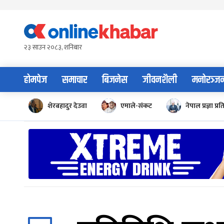
Skip
to
content
२३ साउन २०८३, शनिबार
होमपेज
समाचार
बिजनेस
जीवनशैली
मनोरञ्ज
शेरबहादुर देउवा
एमाले-संकट
नेपाल प्रज्ञा प्रत