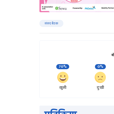
संसद बैठक
य
70%
0%
खुसी
दुःखी