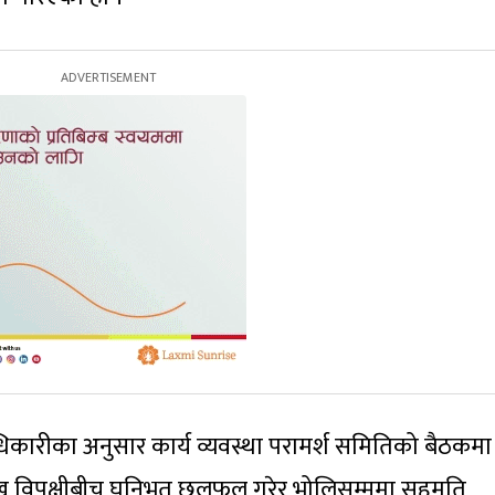
िकारीका अनुसार कार्य व्यवस्था परामर्श समितिको बैठकमा
्रमुख विपक्षीबीच घनिभूत छलफल गरेर भोलिसम्ममा सहमति