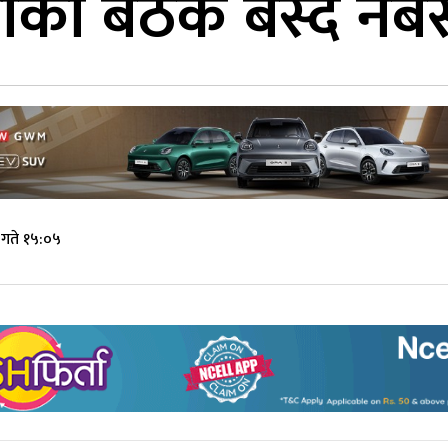
भाको बैठक बस्दै नब
गते १५:०५