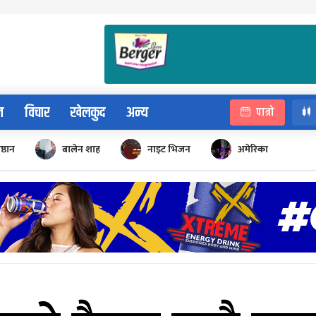
न
विचार
खेलकुद
अन्य
पात्रो
िष्ठान
बालेन शाह
नाइट भिजन
अमेरिका