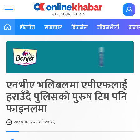
२३ साउन २०८३, शनिबार
होमपेज
समाचार
बिजनेस
जीवनशैली
मनोर
एनभीए भलिबलमा एपीएफलाई
हराउँदै पुलिसको पुरुष टिम पनि
फाइनलमा
२०८० असार २९ गते १७:१६