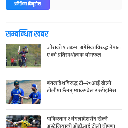
-
फाल्गुन २५, २०८३
Mar 9, 2027
मंगल
प्रतिक्रिया दिनुहोस्
पूर्णिमा व्रत
७ महिना बाँकी
७
-
चैत्र ७, २०८३
Mar 21, 2027
आइत
सम्बन्धित खबर
फागुपूर्णिमा
७ महिना बाँकी
८
-
चैत्र ८, २०८३
Mar 22, 2027
सोम
जोराको शतकमा अमेरिकाविरुद्ध नेपाल
ए को प्रतिस्पर्धात्मक योगफल
बंगलादेशविरुद्ध टी–२०आई खेल्ने
टोलीमा छैनन् म्याक्सवेल र स्टोइनिस
पाकिस्तान र बंगलादेशसँग खेल्ने
अस्ट्रेलियाको ओडीआई टोली घोषणा