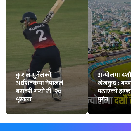
कुशल भुर्तेलको
अन्योलमा दशौँ र
अर्धशतकमा नेपालले
खेलकुद : गण्
बराबरी गर्‍यो टी–२०
पठाएको झण्डा
शृंखला
पुगेन