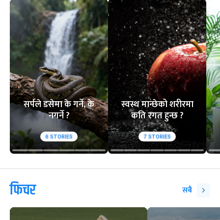
सर्पले डसेमा के गर्ने, के
स्वस्थ मान्छेको शरीरमा
नगर्ने ?
कति रगत हुन्छ ?
6
STORIES
7
STORIES
फिचर
सबै