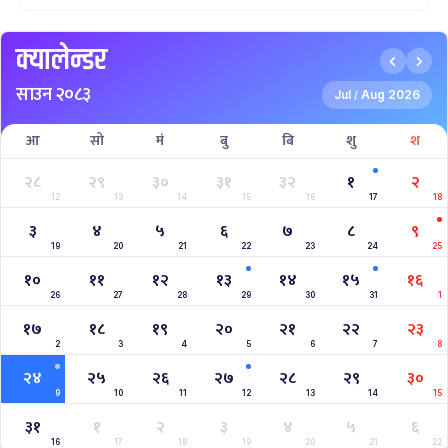
क्यालेन्डर
साउन २०८३
Jul
Aug 2026
/
आ
सो
मं
बु
बि
शु
श
२८
२९
३०
३१
३२
१
२
12
13
14
15
16
17
18
३
४
५
६
७
८
९
19
20
21
22
23
24
25
१०
११
१२
१३
१४
१५
१६
26
27
28
29
30
31
1
१७
१८
१९
२०
२१
२२
२३
2
3
4
5
6
7
8
२४
२५
२६
२७
२८
२९
३०
9
10
11
12
13
14
15
३१
१
२
३
४
५
६
16
17
18
19
20
21
22