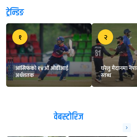
ट्रेन्डिङ
१
२
आसिफको १४औं ओडीआई
घरेलु मैदानमा नेप
अर्धशतक
स्तब्ध
वेबस्टोरिज