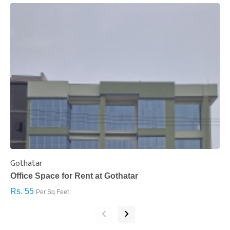
Gothatar
S
Office Space for Rent at Gothatar
H
Rs. 55
R
Per Sq.Feet
‹
›