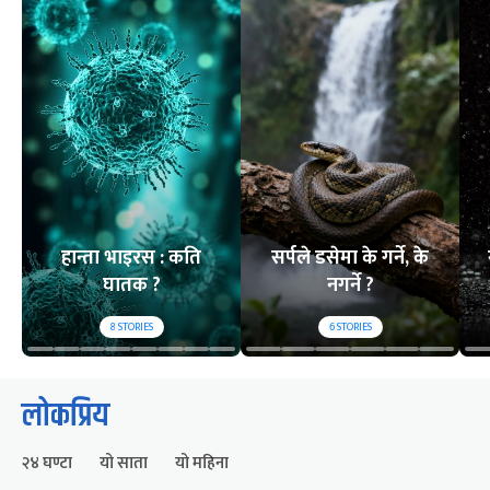
हान्ता भाइरस : कति
सर्पले डसेमा के गर्ने, के
घातक ?
नगर्ने ?
8
STORIES
6
STORIES
लोकप्रिय
२४ घण्टा
यो साता
यो महिना