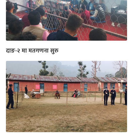
दाङ-२ मा मतगणना सुरु