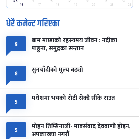
३१
१
२
३
४
५
६
२५
-
फाल्गुन २५, २०८३
Mar 9, 2027
मंगल
16
17
18
19
20
21
22
धेरै कमेन्ट गरिएका
पूर्णिमा व्रत
७ महिना बाँकी
७
-
चैत्र ७, २०८३
Mar 21, 2027
आइत
बाम माछाको रहस्यमय जीवन : नदीका
फागुपूर्णिमा
९
७ महिना बाँकी
८
पाहुना, समुद्रका सन्तान
-
चैत्र ८, २०८३
Mar 22, 2027
सोम
सुनचाँदीको मूल्य बढ्यो
८
मधेशमा भयको रोटी सेक्दै सीके राउत
५
मोहन तिम्सिनाजी- मार्क्सवाद देववाणी होइन,
५
अपव्याख्या नगरौं