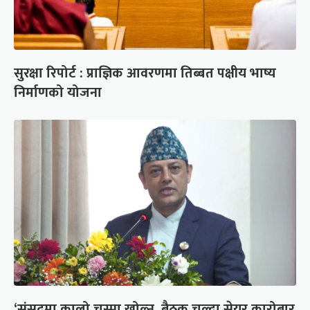
सुरक्षा रिपोर्ट : प्राज्ञिक आवरणमा तिब्बत पक्षीय भाष्य
निर्माणको योजना
‘संसद्‍मा कालो चस्मा खोल्नू, बैठक चल्दा सेयर कारोबार