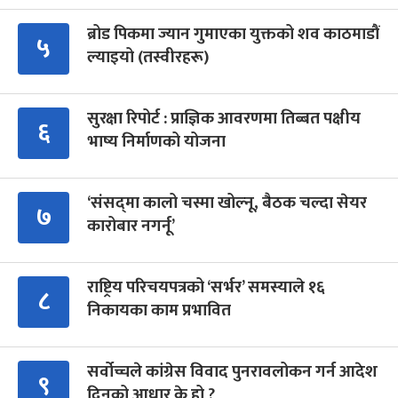
ब्रोड पिकमा ज्यान गुमाएका युक्तको शव काठमाडौं
५
ल्याइयो (तस्वीरहरू)
सुरक्षा रिपोर्ट : प्राज्ञिक आवरणमा तिब्बत पक्षीय
६
भाष्य निर्माणको योजना
‘संसद्‍मा कालो चस्मा खोल्नू, बैठक चल्दा सेयर
७
कारोबार नगर्नू’
राष्ट्रिय परिचयपत्रको ‘सर्भर’ समस्याले १६
८
निकायका काम प्रभावित
सर्वोच्चले कांग्रेस विवाद पुनरावलोकन गर्न आदेश
९
दिनुको आधार के हो ?