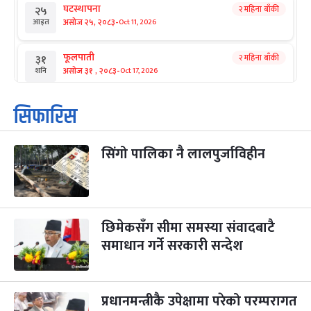
घटस्थापना
२ महिना बाँकी
२५
-
असोज २५, २०८३
Oct 11, 2026
आइत
फूलपाती
२ महिना बाँकी
३१
-
असोज ३१ , २०८३
Oct 17, 2026
शनि
कार्तिक सङ्क्रान्ति
२ महिना बाँकी
१
सिफारिस
-
कार्तिक १, २०८३
Oct 18, 2026
आइत
सिंगो पालिका नै लालपुर्जाविहीन
महानवमी
२ महिना बाँकी
३
-
कार्तिक ३, २०८३
Oct 20, 2026
मंगल
विजयादशमी
२ महिना बाँकी
४
-
कार्तिक ४, २०८३
Oct 21, 2026
बुध
छिमेकसँग सीमा समस्या संवादबाटै
समाधान गर्ने सरकारी सन्देश
पापा‌ङ्कुशा एकादशी व्रत
२ महिना बाँकी
५
-
कार्तिक ५, २०८३
Oct 22, 2026
बिहि
प्रधानमन्त्रीकै उपेक्षामा परेको परम्परागत
कुकुर तिहार
३ महिना बाँकी
२२