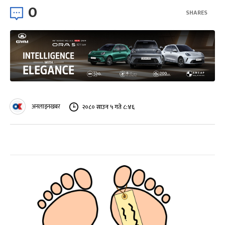
0
SHARES
अनलाइनखबर
२०८० साउन ५ गते ८:४६