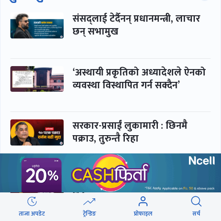
संसद्लाई टेर्दैनन् प्रधानमन्त्री, लाचार
छन् सभामुख
‘अस्थायी प्रकृतिको अध्यादेशले ऐनको
व्यवस्था विस्थापित गर्न सक्दैन’
सरकार-प्रसाईं लुकामारी : छिनमै
पक्राउ, तुरुन्तै रिहा
‘कामचलाउ’ नेतृत्वले थलियो स्वास्थ्य
क्षेत्र
ताजा अपडेट
ट्रेन्डिङ
प्रोफाइल
सर्च