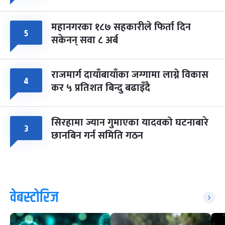
महानगरका १८७ सहकारीले फिर्ता दिन
५
सकेनन् सवा ८ अर्ब
राजमार्ग दायाँबायाँका जग्गामा लाग्ने विकास
४
कर ५ प्रतिशत बिन्दु बढाइँदै
सिरहामा ज्यान गुमाएका यादवको घटनाबारे
३
छानबिन गर्न समिति गठन
वेबस्टोरिज