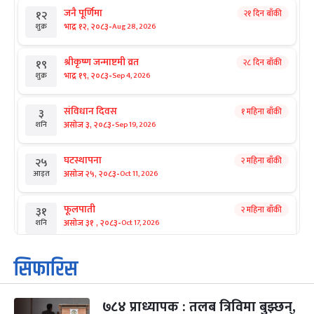
जनै पूर्णिमा
२१ दिन बाँकी
१२
-
भाद्र १२, २०८३
Aug 28, 2026
शुक्र
श्रीकृष्ण जन्माष्टमी व्रत
२८ दिन बाँकी
१९
-
भाद्र १९, २०८३
Sep 4, 2026
शुक्र
संविधान दिवस
१ महिना बाँकी
३
-
असोज ३, २०८३
Sep 19, 2026
शनि
घटस्थापना
२ महिना बाँकी
२५
-
असोज २५, २०८३
Oct 11, 2026
आइत
फूलपाती
२ महिना बाँकी
३१
-
असोज ३१ , २०८३
Oct 17, 2026
शनि
कार्तिक सङ्क्रान्ति
२ महिना बाँकी
१
सिफारिस
-
कार्तिक १, २०८३
Oct 18, 2026
आइत
७८४ प्राध्यापक : तलब त्रिविमा बुझ्छन्,
महानवमी
२ महिना बाँकी
३