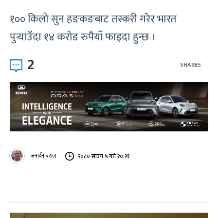
१०० किलो सुन हङकङबाट तस्करी गरेर भारत
पुर्‍याउँदा १४ करोड रुपैयाँ फाइदा हुन्छ ।
2
SHARES
जनार्दन बराल
२०८० साउन ५ गते २०:२१