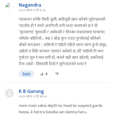
Nagendra
२०८० साउन ६ गते ४:०६
गठबन्दन भनेकै मिली जुली, बाडिचुडी खान बनेको लुटेराहरुको
गठजोड हो !! यस्ले अनगिन्ती ठगी धन्दा चलाएको छ !! यो
‘सुनकाण्ड’ गृहमन्त्री र अर्थमन्त्री र तिनका मन्त्रालयमा भाग्बण्डा
नमिलेर बहिरियो :: बच्न र बाँच्न कुन एउटा फुच्चेलाई बलिको
बोको बनाउछन :: सकियो !! पहिले पहिले साना साना हुन्थे समुह,
अहिले त सिङै सरकार चलाएर बसेको छ, धेरै चाहियो नि भाग
पुर्याउन सुन !! मात्र यत्ती हो, कस्ले बढी खान खोज्यो, अर्कोलाई
रिस उठ्यो : सिध्यायी दियो !! लुटेराहरुको धन्दा !!
Reply
5
K B Gurung
२०८० साउन ५ गते २१:५०
main main sabai depth ko head lai suspend garda
hunxa...k herera baseka xan damna haru...