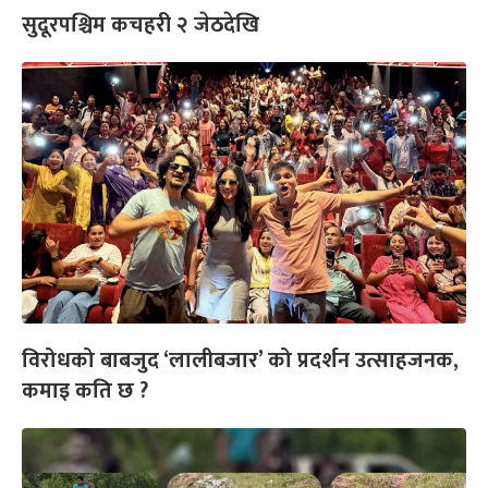
सुदूरपश्चिम कचहरी २ जेठदेखि
विरोधको बाबजुद ‘लालीबजार’ को प्रदर्शन उत्साहजनक,
कमाइ कति छ ?