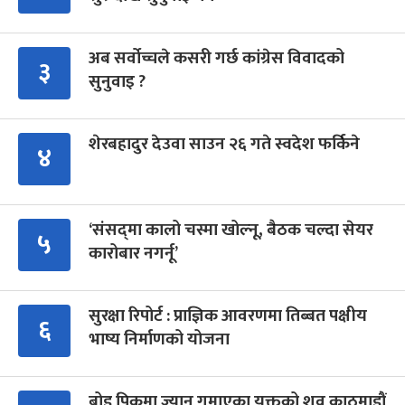
अब सर्वोच्चले कसरी गर्छ कांग्रेस विवादको
३
सुनुवाइ ?
शेरबहादुर देउवा साउन २६ गते स्वदेश फर्किने
४
‘संसद्‍मा कालो चस्मा खोल्नू, बैठक चल्दा सेयर
५
कारोबार नगर्नू’
सुरक्षा रिपोर्ट : प्राज्ञिक आवरणमा तिब्बत पक्षीय
६
भाष्य निर्माणको योजना
ब्रोड पिकमा ज्यान गुमाएका युक्तको शव काठमाडौं