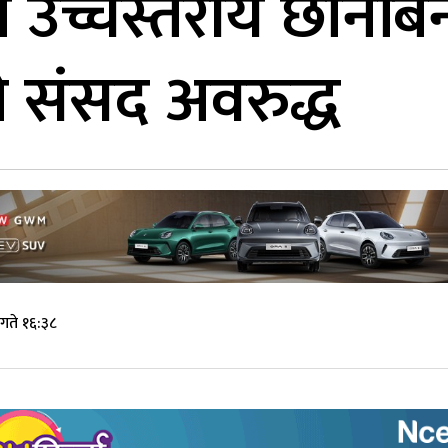
 उच्चस्तरीय छानबिन 
यो संसद अवरुद्ध
गते १६:३८