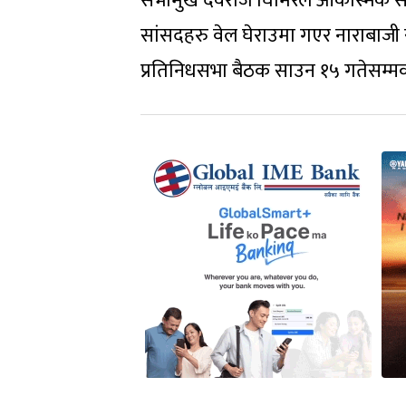
सभामुख देवराज घिमिरेले आकस्मिक 
सांसदहरु वेल घेराउमा गएर नाराबाजी 
प्रतिनिधसभा बैठक साउन १५ गतेसम्मक