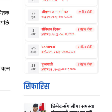
सचेतक
श्रीकृष्ण जन्माष्टमी व्रत
२८ दिन बाँकी
१९
-
भाद्र १९, २०८३
Sep 4, 2026
शुक्र
यसपछि
संविधान दिवस
१ महिना बाँकी
३
-
असोज ३, २०८३
Sep 19, 2026
शनि
घटस्थापना
२ महिना बाँकी
२५
-
असोज २५, २०८३
Oct 11, 2026
आइत
फूलपाती
२ महिना बाँकी
३१
 चल्न
-
असोज ३१ , २०८३
Oct 17, 2026
शनि
कार्तिक सङ्क्रान्ति
२ महिना बाँकी
१
सिफारिस
-
कार्तिक १, २०८३
Oct 18, 2026
आइत
महानवमी
२ महिना बाँकी
३
-
कार्तिक ३, २०८३
Oct 20, 2026
मंगल
छिमेकसँग सीमा समस्या