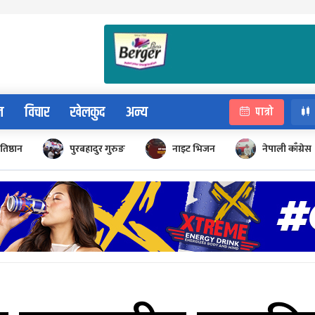
न
विचार
खेलकुद
अन्य
पात्रो
रतिष्ठान
पुरबहादुर गुरुङ
नाइट भिजन
नेपाली काँग्रेस