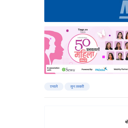
एमाले
सुन तस्करी
य