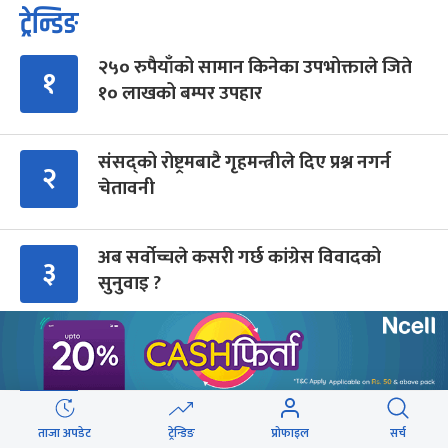
ट्रेन्डिङ
२५० रुपैयाँको सामान किनेका उपभोक्ताले जिते
१
१० लाखको बम्पर उपहार
संसद्को रोष्ट्रमबाटै गृहमन्त्रीले दिए प्रश्न नगर्न
२
चेतावनी
अब सर्वोच्चले कसरी गर्छ कांग्रेस विवादको
३
सुनुवाइ ?
पर्वतारोही पुरबहादुर गुरुङको अन्त्येष्टि
४
(तस्वीरहरू)
ताजा अपडेट
ट्रेन्डिङ
प्रोफाइल
सर्च
गुन्डुमा अड्किए एमाले पुनर्गठनका प्रस्तावहरू