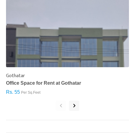
Gothatar
S
Office Space for Rent at Gothatar
H
Rs. 55
R
Per Sq.Feet
‹
›