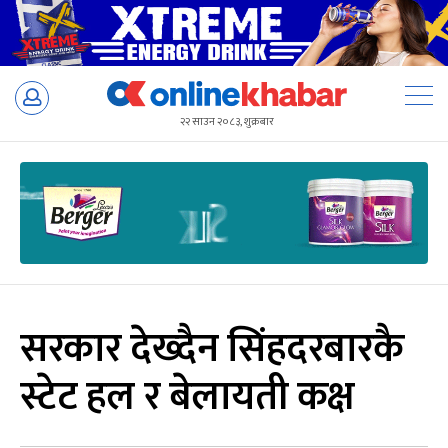
Skip
to
२२ साउन २०८३, शुक्रबार
content
सरकार देख्दैन सिंहदरबारकै
स्टेट हल र बेलायती कक्ष