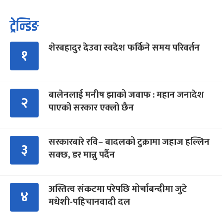
ट्रेन्डिङ
शेरबहादुर देउवा स्वदेश फर्किने समय परिवर्तन
१
बालेनलाई मनीष झाको जवाफ : महान जनादेश
२
पाएको सरकार एक्लो छैन
सरकारबारे रवि– बादलको टुक्रामा जहाज हल्लिन
३
सक्छ, डर मान्नु पर्दैन
अस्तित्व संकटमा परेपछि मोर्चाबन्दीमा जुटे
४
मधेशी-पहिचानवादी दल