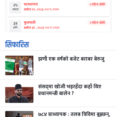
घटस्थापना
२ महिना बाँकी
२५
-
असोज २५, २०८३
Oct 11, 2026
आइत
फूलपाती
२ महिना बाँकी
३१
-
असोज ३१ , २०८३
Oct 17, 2026
शनि
कार्तिक सङ्क्रान्ति
२ महिना बाँकी
१
सिफारिस
-
कार्तिक १, २०८३
Oct 18, 2026
आइत
झण्डै एक वर्षको बजेट बराबर बेरुजु
महानवमी
२ महिना बाँकी
३
-
कार्तिक ३, २०८३
Oct 20, 2026
मंगल
विजयादशमी
२ महिना बाँकी
४
-
कार्तिक ४, २०८३
Oct 21, 2026
बुध
संसद्‌मा खोजी भइरहँदा कहाँ थिए
प्रधानमन्त्री बालेन ?
पापा‌ङ्कुशा एकादशी व्रत
२ महिना बाँकी
५
-
कार्तिक ५, २०८३
Oct 22, 2026
बिहि
७८४ प्राध्यापक : तलब त्रिविमा बुझ्छन्,
कुकुर तिहार
३ महिना बाँकी
२२