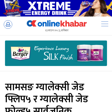
Skip
to
२३ साउन २०८३, शनिबार
content
सामसङ ग्यालेक्सी जेड
फ्लिप५ र ग्यालेक्सी जेड
फोल्ड५ सार्वजनिक