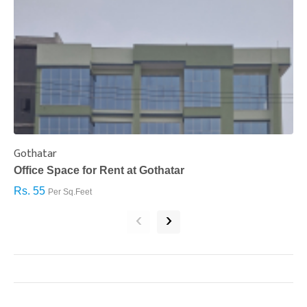
Gothatar
S
Office Space for Rent at Gothatar
H
Rs. 55
R
Per Sq.Feet
‹
›