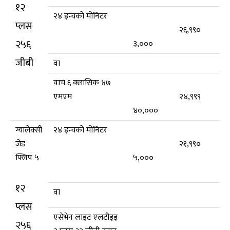
१२
२४ इन्चको मोनिटर
प्लस
२६,९९०
२५६
३,०००
जीबी
वा
वाच ६ क्लासिक ४७
एमएम
२४,९९९
४०,०००
ग्यालेक्सी
२४ इन्चको मोनिटर
जेड
२१,९९०
फ्लिप ५
५,०००
१२
वा
प्लस
एसेभेन लाइट एलटीइइ
२५६