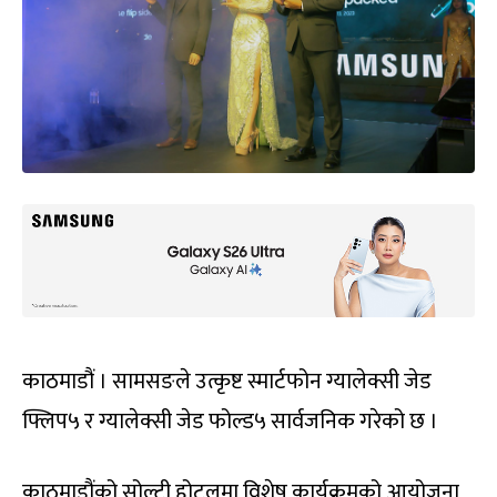
काठमाडौं । सामसङले उत्कृष्ट स्मार्टफोन ग्यालेक्सी जेड
फ्लिप५ र ग्यालेक्सी जेड फोल्ड५ सार्वजनिक गरेको छ ।
काठमाडौंको सोल्टी होटलमा विशेष कार्यक्रमको आयोजना