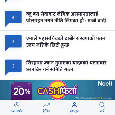
ब्लु बस सेवाबाट लैंगिक असमानतालाई
४
प्रोत्साहन नगर्ने नीति लिएका हौं : मन्त्री बादी
एमाले महासचिवको दाबी- रास्वपाको पतन
३
उदय जत्तिकै छिटो हुन्छ
सिरहामा ज्यान गुमाएका यादवको घटनाबारे
३
छानबिन गर्न समिति गठन
वेबस्टोरिज
ताजा अपडेट
ट्रेन्डिङ
प्रोफाइल
सर्च