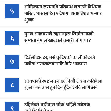
अमेरिकामा रूसमाथि प्रतिबन्ध लगाउने विधेयक
५
पारित, भारतसहित ५ देशमा शतप्रतिशत भन्सार
शुल्क
मुगल आक्रमणले तहसनहस सिम्रौनगढको
६
सभ्यता नेपाल खाल्डोले कसरी जोगायो ?
दिउँसो डाक्टर, नर्स कुटिएको कालीकोटको
७
पलाँता अस्पतालमा राति फेरि आक्रमण
रास्वपाको स्पष्ट लाइन छ, निजी क्षेत्रमा कतिबेला
८
थुन्ला भन्ने त्रास हुन दिन हुँदैन : रवि लामिछाने
उहिलेको ‘बर्दीबास चोक’ अहिले मधेशकै
९