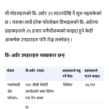
यी मोडलहरुको प्रि–अर्डर २२ साउनदेखि नै सुरु भइसकेको
छ । यसका साथै हरेक फोल्डेबल डिभाइसको प्रि–अर्डरमा
ग्राहकहरुले २५ हजार रुपैयाँसम्मको फाइदा हुने केही
आकर्षक उपहारहरु पनि रोज्न सक्नेछन् ।
प्रि–अर्डर उपहारहरु यसप्रकार छन्ः
मोडल
प्रि अर्डर उपहार
ग्रहकहरुले थप्नु
ग्रहकहरुले
पर्ने पैसा
पाउने फाइदा
ग्यालेक्सी
५१२ जीबी मेमोरी
सित्तैमा
२४,९९९
जेड
अपग्रेडको साथ स्लिम
फोल्ड५
एस पेन कभर
वा