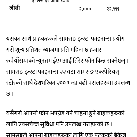
३ प्लस ३२ जीबी ट्याब
जीबी
२,०००
२२,९९९
यसका साथै ग्राहकहरुले सामसङ इन्स्टा फाइनान्स प्रयोग
गरी शून्य प्रतिशत ब्याजमा प्रति महिना ७ हजार
रुपैयाँसम्मको न्यूनतम ईएमआई तिरेर फोन किन्न सक्नेछन् ।
सामसङ इन्स्टा फाइनान्स २२ वटा सामसङ एक्स्पेरियस्
स्टोरको साथै देशभरिका २०० भन्दा बढी पसलहरुमा उपलब्ध
छ ।
यसैगरी आफ्नो फोन अपग्रेड गर्न चाहना हुने ग्राहकहरुको
लागि एक्सचेन्ज सुविधा पनि उपलब्ध गराइएको छ ।
सामसङ्गले आफ्ना ग्राहकहरुका लागि एक पटकको ब्रेकेज