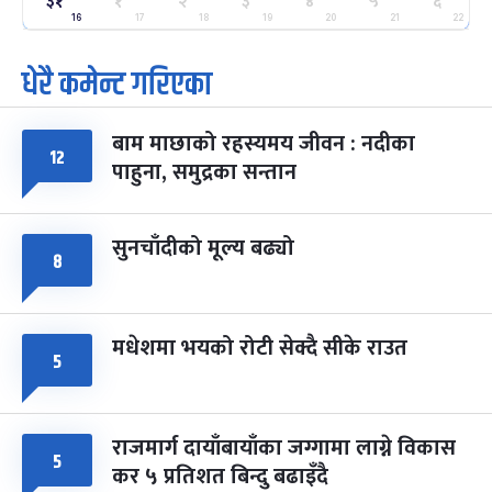
३१
१
२
३
४
५
६
ग्याल्पो ल्होसार
७ महिना बाँकी
२५
-
16
17
18
19
20
21
22
फाल्गुन २५, २०८३
Mar 9, 2027
मंगल
धेरै कमेन्ट गरिएका
पूर्णिमा व्रत
७ महिना बाँकी
७
-
चैत्र ७, २०८३
Mar 21, 2027
आइत
बाम माछाको रहस्यमय जीवन : नदीका
१२
फागुपूर्णिमा
७ महिना बाँकी
८
पाहुना, समुद्रका सन्तान
-
चैत्र ८, २०८३
Mar 22, 2027
सोम
सुनचाँदीको मूल्य बढ्यो
८
मधेशमा भयको रोटी सेक्दै सीके राउत
५
राजमार्ग दायाँबायाँका जग्गामा लाग्ने विकास
५
कर ५ प्रतिशत बिन्दु बढाइँदै