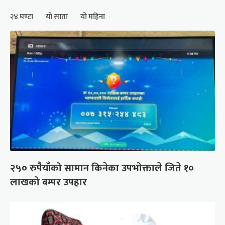
२४ घण्टा
यो साता
यो महिना
२५० रुपैयाँको सामान किनेका उपभोक्ताले जिते १०
लाखको बम्पर उपहार