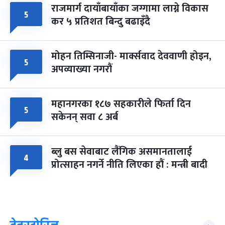
राजमार्ग दायाँबायाँका जग्गामा लाग्ने विकास
५
कर ५ प्रतिशत बिन्दु बढाइँदै
मोहन तिम्सिनाजी- मार्क्सवाद देववाणी होइन,
५
अपव्याख्या नगरौं
महानगरका १८७ सहकारीले फिर्ता दिन
५
सकेनन् सवा ८ अर्ब
ब्लु बस सेवाबाट लैंगिक असमानतालाई
४
प्रोत्साहन नगर्ने नीति लिएका हौं : मन्त्री बादी