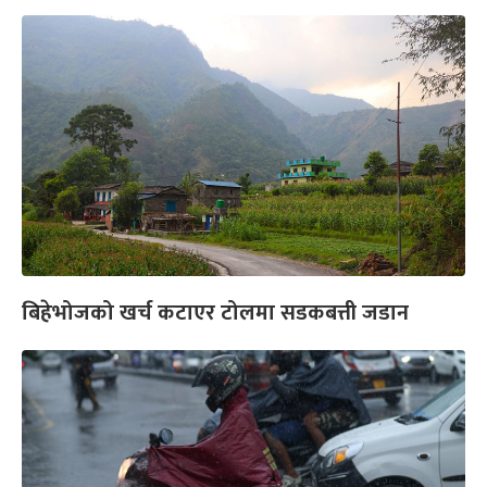
बिहेभोजको खर्च कटाएर टोलमा सडकबत्ती जडान