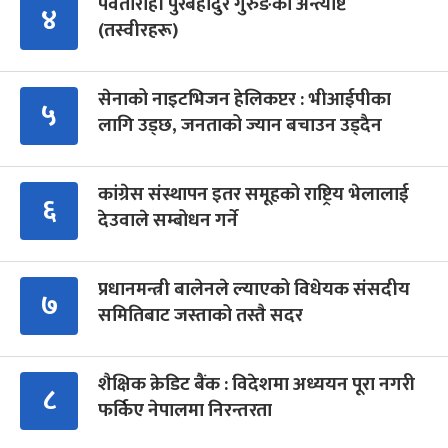
पर्वतारोही पुरबहादुर गुरुङको अन्त्येष्टि
४
(तस्वीरहरू)
सेनाको नाइटभिजन हेलिकप्टर : भीआईपीका
५
लागि उड्छ, जनताको ज्यान बचाउन उड्दैन
कांग्रेस संस्थापन इतर समूहको राष्ट्रिय भेलालाई
६
देउवाले सम्बोधन गर्ने
प्रधानमन्त्री बालेनले ल्याएको विधेयक संसदीय
७
समितिबाट जस्ताको तस्तै सदर
शैक्षिक क्रेडिट बैंक : विदेशमा अध्ययन पूरा नगरी
८
फर्किए नेपालमा निरन्तरता