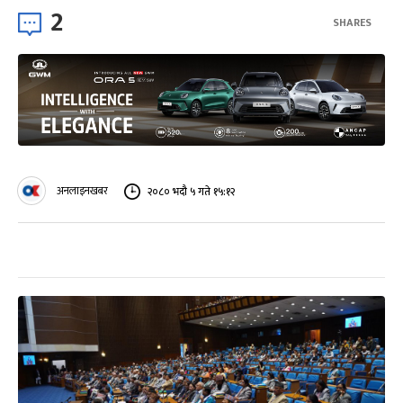
2
SHARES
अनलाइनखबर
२०८० भदौ ५ गते १५:१२