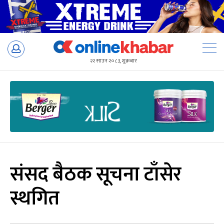
Skip
to
२२ साउन २०८३, शुक्रबार
content
संसद बैठक सूचना टाँसेर
स्थगित