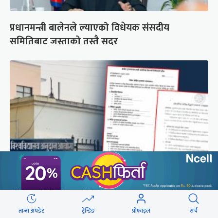
प्रधानमन्त्री बालेनले ल्याएको विधेयक संसदीय
समितिबाट जस्ताको तस्तै सदर
शैक्षिक क्रेडिट बैंक : विदेशमा अध्ययन पूरा नगरी फर्किए
नेपालमा निरन्तरता
ताजा अपडेट
ट्रेन्डिङ
प्रोफाइल
सर्च