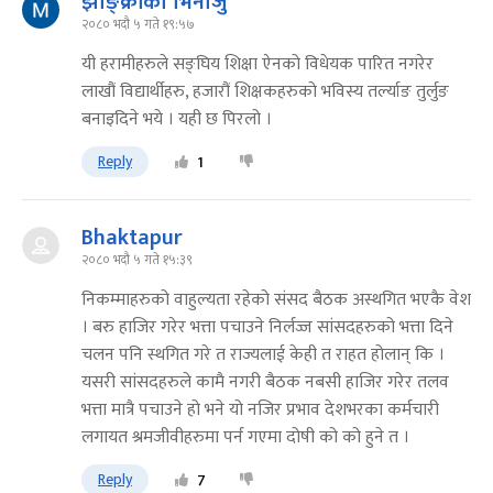
झाङ्क्रीको भिनाजु
२०८० भदौ ५ गते १९:५७
यी हरामीहरुले सङ्घिय शिक्षा ऐनको विधेयक पारित नगरेर
लाखौं विद्यार्थीहरु, हजारौं शिक्षकहरुको भविस्य तर्ल्याङ तुर्लुङ
बनाइदिने भये । यही छ पिरलो ।
Reply
1
Bhaktapur
२०८० भदौ ५ गते १५:३९
निकम्माहरुको वाहुल्यता रहेको संसद बैठक अस्थगित भएकै वेश
। बरु हाजिर गरेर भत्ता पचाउने निर्लज्ज सांसदहरुको भत्ता दिने
चलन पनि स्थगित गरे त राज्यलाई केही त राहत होलान् कि ।
यसरी सांसदहरुले कामै नगरी बैठक नबसी हाजिर गरेर तलव
भत्ता मात्रै पचाउने हो भने यो नजिर प्रभाव देशभरका कर्मचारी
लगायत श्रमजीवीहरुमा पर्न गएमा दोषी को को हुने त ।
Reply
7