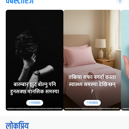
वेबस्टोरिज
तकिया सफा नगर्दा कस्ता
बारम्बार झुट बोल्नु पनि
स्वास्थ्य समस्या देखिन्छन्
हुनसक्छ मानसिक समस्या
?
7
STORIES
7
STORIES
लोकप्रिय