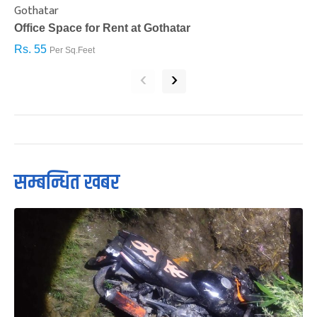
Gothatar
S
Office Space for Rent at Gothatar
H
Rs. 55
R
Per Sq.Feet
‹
›
सम्बन्धित खबर