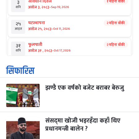
संविधान दिवस
१ महिना बाँकी
३
-
असोज ३, २०८३
Sep 19, 2026
शनि
घटस्थापना
२ महिना बाँकी
२५
-
असोज २५, २०८३
Oct 11, 2026
आइत
फूलपाती
२ महिना बाँकी
३१
-
असोज ३१ , २०८३
Oct 17, 2026
शनि
कार्तिक सङ्क्रान्ति
२ महिना बाँकी
१
सिफारिस
-
कार्तिक १, २०८३
Oct 18, 2026
आइत
झण्डै एक वर्षको बजेट बराबर बेरुजु
महानवमी
२ महिना बाँकी
३
-
कार्तिक ३, २०८३
Oct 20, 2026
मंगल
विजयादशमी
२ महिना बाँकी
४
-
कार्तिक ४, २०८३
Oct 21, 2026
बुध
संसद्‌मा खोजी भइरहँदा कहाँ थिए
प्रधानमन्त्री बालेन ?
पापा‌ङ्कुशा एकादशी व्रत
२ महिना बाँकी
५
-
कार्तिक ५, २०८३
Oct 22, 2026
बिहि