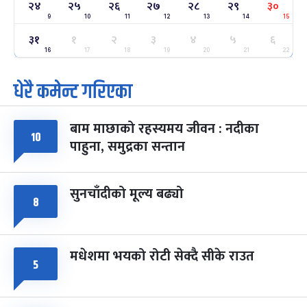
२४
२५
२६
२७
२८
२९
३०
-
फाल्गुन २४, २०८३
Mar 8, 2027
सोम
9
10
11
12
13
14
15
३१
१
२
३
४
५
६
ग्याल्पो ल्होसार
७ महिना बाँकी
२५
-
16
17
18
19
20
21
22
फाल्गुन २५, २०८३
Mar 9, 2027
मंगल
धेरै कमेन्ट गरिएका
पूर्णिमा व्रत
७ महिना बाँकी
७
-
चैत्र ७, २०८३
Mar 21, 2027
आइत
बाम माछाको रहस्यमय जीवन : नदीका
१०
फागुपूर्णिमा
७ महिना बाँकी
८
पाहुना, समुद्रका सन्तान
-
चैत्र ८, २०८३
Mar 22, 2027
सोम
सुनचाँदीको मूल्य बढ्यो
८
मधेशमा भयको रोटी सेक्दै सीके राउत
५