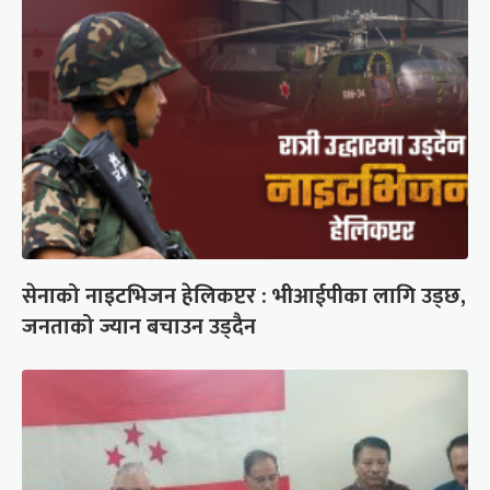
सेनाको नाइटभिजन हेलिकप्टर : भीआईपीका लागि उड्छ,
जनताको ज्यान बचाउन उड्दैन