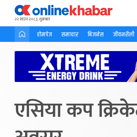
२२ साउन २०८३, शुक्रबार
होमपेज
समाचार
बिजनेस
जीवनशैली
एसिया कप क्रिकेट