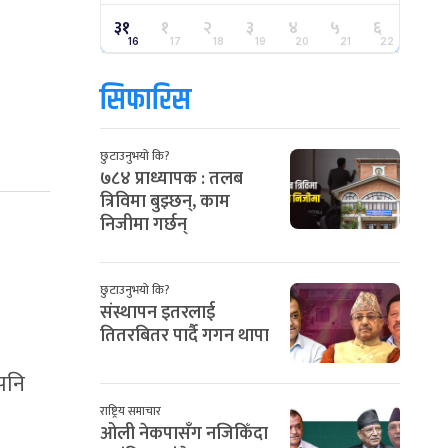
३१
१
२
३
४
५
६
16
17
18
19
20
21
22
सिफारिस
छुटाउनुभयो कि?
७८४ प्राध्यापक : तलब
त्रिविमा बुझ्छन्, काम
निजीमा गर्छन्
छुटाउनुभयो कि?
संस्थापन इतरलाई
तितरबितर पार्दै गगन थापा
पनि
राष्ट्रिय समाचार
ओली नेकपासँग नजिकिँदा