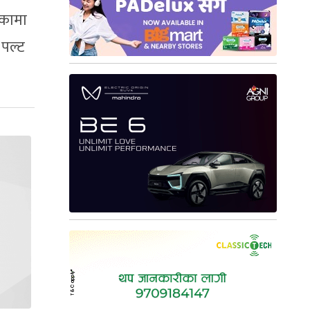
ंकामा
 पल्ट