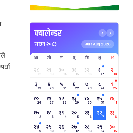
ा
क्यालेन्डर
साउन २०८३
Jul
Aug 2026
/
ीले
आ
सो
मं
बु
बि
शु
श
पर्धा
२८
२९
३०
३१
३२
१
२
12
13
14
15
16
17
18
३
४
५
६
७
८
९
19
20
21
22
23
24
25
१०
११
१२
१३
१४
१५
१६
26
27
28
29
30
31
1
१७
१८
१९
२०
२१
२२
२३
2
3
4
5
6
7
8
२४
२५
२६
२७
२८
२९
३०
9
10
11
12
13
14
15