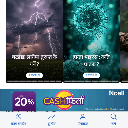
चट्याङ लागेमा तुरुन्त के
हान्ता भाइरस : कति
गर्ने ?
घातक ?
9
STORIES
8
STORIES
लोकप्रिय
२४ घण्टा
यो साता
यो महिना
ताजा अपडेट
ट्रेन्डिङ
प्रोफाइल
सर्च