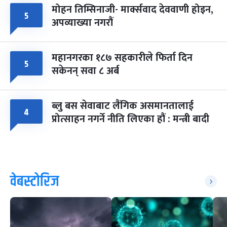
मोहन तिम्सिनाजी- मार्क्सवाद देववाणी होइन,
५
अपव्याख्या नगरौं
महानगरका १८७ सहकारीले फिर्ता दिन
५
सकेनन् सवा ८ अर्ब
ब्लु बस सेवाबाट लैंगिक असमानतालाई
४
प्रोत्साहन नगर्ने नीति लिएका हौं : मन्त्री बादी
वेबस्टोरिज