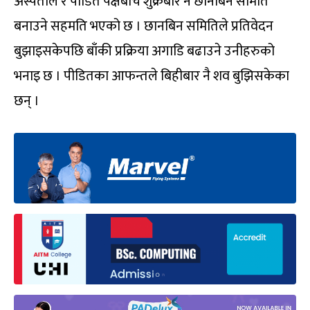
अस्पताल र पीडित पक्षबीच शुक्रबार नै छानबिन समिति
बनाउने सहमति भएको छ । छानबिन समितिले प्रतिवेदन
बुझाइसकेपछि बाँकी प्रक्रिया अगाडि बढाउने उनीहरुको
भनाइ छ । पीडितका आफन्तले बिहीबार नै शव बुझिसकेका
छन् ।