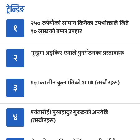
ट्रेन्डिङ
२५० रुपैयाँको सामान किनेका उपभोक्ताले जिते
१
१० लाखको बम्पर उपहार
गुन्डुमा अड्किए एमाले पुनर्गठनका प्रस्तावहरू
२
प्रज्ञाका तीन कुलपतिको शपथ (तस्वीरहरू)
३
पर्वतारोही पुरबहादुर गुरुङको अन्त्येष्टि
४
(तस्वीरहरू)