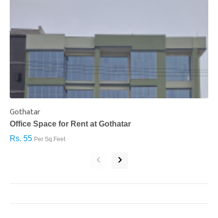
Gothatar
S
Office Space for Rent at Gothatar
H
Rs. 55
R
Per Sq.Feet
‹
›