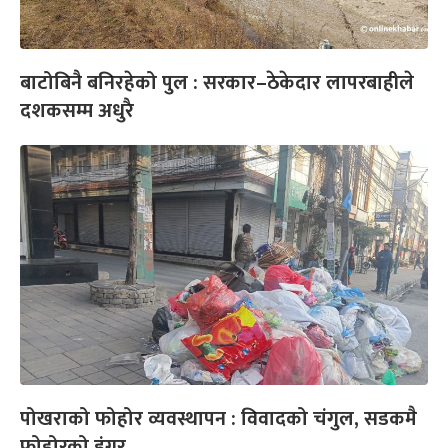
बाटोबिनै बनिरहेको पुल : सरकार–ठेकेदार लापरबाहीले
दशकसम्म अधुरै
पोखराको फोहोर व्यवस्थापन : विवादको चंगुल, सडकमै
फोहोरको डंगुर