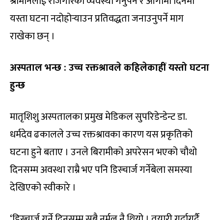
श्रीमानलाई रोजगारको व्यवस्था गर्नुपर्ने र आगामी दिनमा
यस्ता घटना नदोहोर्‍याउन प्रतिवद्धता जनाउनुपर्ने माग
राखेका छन् ।
अस्पताल भन्छ : उच्च रक्तश्रावले कहिलेकाहीं यस्तो घटना
हुन्छ
मातृशिशु अस्पतालका प्रमुख मेडिकल सुपरिडेन्डेन्ट डा.
धर्मदेव ढकालले उच्च रक्तश्रावका कारण यस प्रकृतिको
घटना हुने बताए । उनले बिरामीको अपरेसन भएको चौथो
दिनसम्म अवस्था राम्रै भए पनि डिस्चार्ज गर्नेबेला समस्या
देखिएको स्वीकारे ।
‘डिस्चार्ज गर्ने दिनसम्म सबै नर्मल नै थियो । तयारी गर्दागर्दै