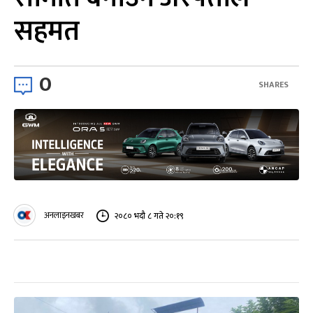
सहमत
0
SHARES
अनलाइनखबर
२०८० भदौ ८ गते २०:१९