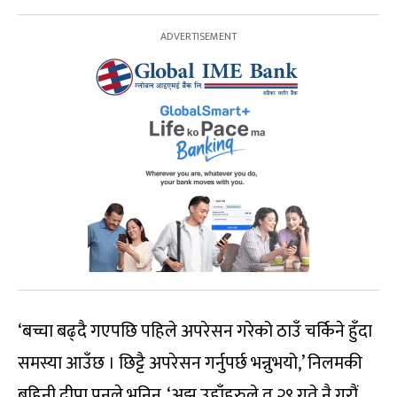
‘बच्चा बढ्दै गएपछि पहिले अपरेसन गरेको ठाउँ चर्किने हुँदा
समस्या आउँछ । छिट्टै अपरेसन गर्नुपर्छ भन्नुभयो,’ निलमकी
बहिनी दीपा पुनले भनिन्, ‘अझ उहाँहरुले त २९ गते नै गरौं