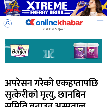
Skip
to
२२ साउन २०८३, शुक्रबार
content
अपरेसन गरेको एकहप्तापछि
सुत्केरीको मृत्यु, छानबिन
समिति बनाउन अस्पताल