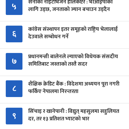
सेनाको नाइटभिजन हेलिकप्टर : भीआईपीका
५
लागि उड्छ, जनताको ज्यान बचाउन उड्दैन
कांग्रेस संस्थापन इतर समूहको राष्ट्रिय भेलालाई
६
देउवाले सम्बोधन गर्ने
प्रधानमन्त्री बालेनले ल्याएको विधेयक संसदीय
७
समितिबाट जस्ताको तस्तै सदर
शैक्षिक क्रेडिट बैंक : विदेशमा अध्ययन पूरा नगरी
८
फर्किए नेपालमा निरन्तरता
सिँचाइ र खानेपानी : विद्युत् महसुलमा सहुलियत
९
दर, तर १३ प्रतिशत भ्याटको भार