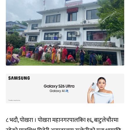
८ भदौ, पोखरा । पोखरा महानगरपालकिा १६, बाटुलेचौरमा