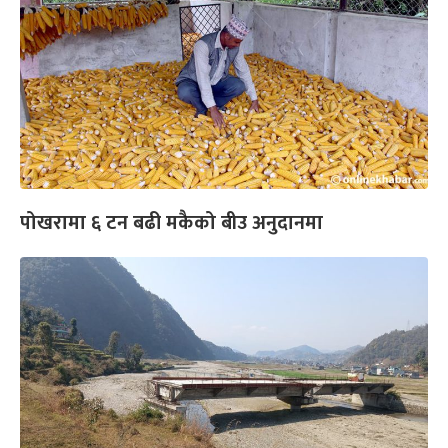
पोखरामा ६ टन बढी मकैको बीउ अनुदानमा