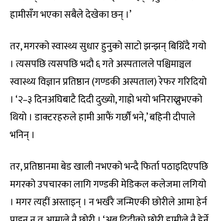
हामीसँग भएका सबैले देखेका छन् ।’
तर, मगरको स्वास्थ्य सुधार हुनुको साटो झन्झन् बिग्रिँदै गयो
। त्यसपछि त्यसपछि भदौ ६ गते अस्पतालले पश्चिमाञ्चल
स्वास्थ्य विज्ञान प्रतिष्ठान (गण्डकी अस्पताल) रेफर गरिदियो
। ‘२–३ दिनअघिबाटै दिदी दुख्यो, गाह्रो भयो भनिराख्नुभएको
थियो । डाक्टरहरुले हामी आफैं गर्छौं भने,’ बहिनी दीपाले
भनिन् ।
तर, प्रतिष्ठानमा बेड खाली नभएको भन्दै फिर्ता पठाइदिएपछि
मगरको उपचारका लागि गण्डकी मेडिकल कलेजमा लगियो
। मगर त्यहीं अस्ताइन् । न भर्खरै जन्मिएकी छोरीले आमा हेर्न
पाइन् न त आमाले नै छोरी । ‘अब दिदीको छोरी हामीले नै हेर्ने