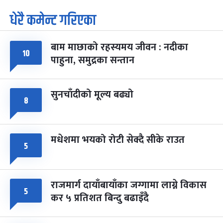
धेरै कमेन्ट गरिएका
पूर्णिमा व्रत
७ महिना बाँकी
७
-
चैत्र ७, २०८३
Mar 21, 2027
आइत
बाम माछाको रहस्यमय जीवन : नदीका
१०
फागुपूर्णिमा
७ महिना बाँकी
८
पाहुना, समुद्रका सन्तान
-
चैत्र ८, २०८३
Mar 22, 2027
सोम
सुनचाँदीको मूल्य बढ्यो
८
मधेशमा भयको रोटी सेक्दै सीके राउत
५
राजमार्ग दायाँबायाँका जग्गामा लाग्ने विकास
५
कर ५ प्रतिशत बिन्दु बढाइँदै