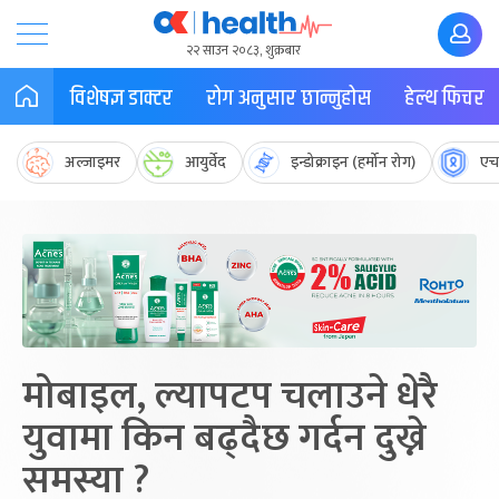
२२ साउन २०८३, शुक्रबार
विशेषज्ञ डाक्टर
रोग अनुसार छान्नुहोस
हेल्थ फिचर
अल्जाइमर
आयुर्वेद
इन्डोक्राइन (हर्मोन रोग)
एच
मोबाइल, ल्यापटप चलाउने धेरै
युवामा किन बढ्दैछ गर्दन दुख्ने
समस्या ?