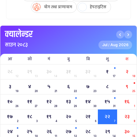
योग तथा प्राणायाम
हेपटाइटिस
क्यालेन्डर
साउन २०८३
Jul
Aug 2026
/
आ
सो
मं
बु
बि
शु
श
२८
२९
३०
३१
३२
१
२
12
13
14
15
16
17
18
३
४
५
६
७
८
९
19
20
21
22
23
24
25
१०
११
१२
१३
१४
१५
१६
26
27
28
29
30
31
1
१७
१८
१९
२०
२१
२२
२३
2
3
4
5
6
7
8
२४
२५
२६
२७
२८
२९
३०
9
10
11
12
13
14
15