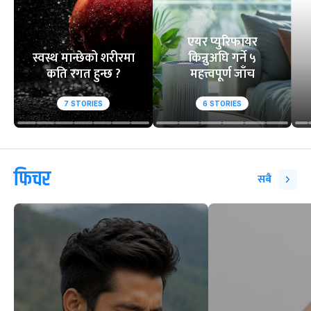
एयर प्युरिफायर
स्वस्थ मान्छेको शरीरमा
किन्नुअघि गर्ने ५
कति रगत हुन्छ ?
महत्त्वपूर्ण जाँच
7
STORIES
6
STORIES
फिचर
सबै