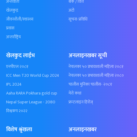
अन्तर्वार्ता
बैँक / वित्त
खेलकुद़़
अटो
जीवनशैली/स्वास्थ्य
सूचना-प्रविधि
प्रवास
अन्तर्राष्ट्रिय
खेलकुद लाईभ
अनलाइनखबर सूची
एनपीएल २०८१
नेपालका ५० प्रभावशाली महिला २०८१
ICC Men T20 World Cup 2024
नेपालका ५० प्रभावशाली महिला २०८०
IPL 2024
चालीस मुनिका चालीस- २०८१
Aaha RARA Pokhara gold cup
मेरो कथा
Nepal Super League - 2080
फ्रन्टलाइन हिरोज्
विश्वकप २०२२
विशेष श्रृंखला
अनलाइनखबर