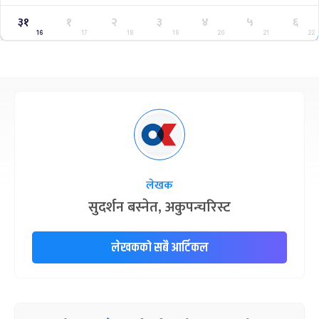
३१
१
२
३
४
५
६
16
17
18
19
20
21
22
लेखक
सुदर्शन बस्नेत, अकुपन्चरिस्ट
लेखकको सबै आर्टिकल