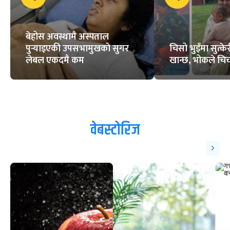
बेहोस अवस्थामै अस्पताल
पुर्‍याइएकी उपसभामुखको सुगर
चिसो भुइँमा सुत्
लेबल एकदमै कम
खान्छ, भोकले चिच्
वेबस्टोरिज