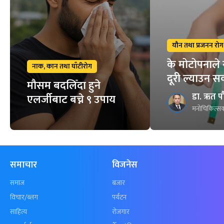
यौन तथा प्रजनन रोग
के मोटोपनाले 
नाक, कान तथा घाँटीरोग
दूरी ल्याउन स
मौसम बदलिँदा हुने
डा. ऋत प
एलर्जीबाट बच्ने ९ उपाय
मनोचिकित्सक
समाचार
विजनेस
समाज
बजार
विचार/ब्लग
पर्यटन
साहित्य
रोजगार