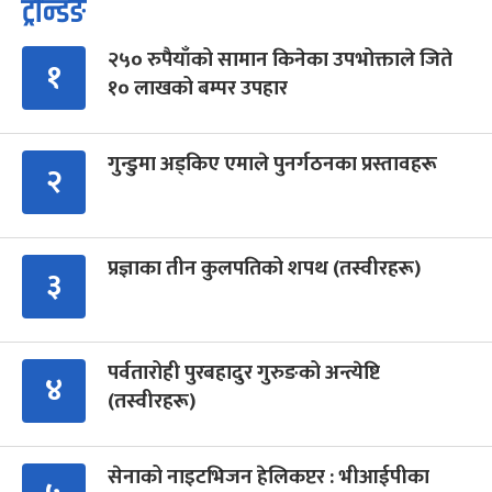
ट्रेन्डिङ
२५० रुपैयाँको सामान किनेका उपभोक्ताले जिते
१
१० लाखको बम्पर उपहार
गुन्डुमा अड्किए एमाले पुनर्गठनका प्रस्तावहरू
२
प्रज्ञाका तीन कुलपतिको शपथ (तस्वीरहरू)
३
पर्वतारोही पुरबहादुर गुरुङको अन्त्येष्टि
४
(तस्वीरहरू)
सेनाको नाइटभिजन हेलिकप्टर : भीआईपीका