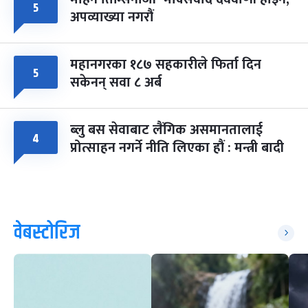
५
अपव्याख्या नगरौं
महानगरका १८७ सहकारीले फिर्ता दिन
५
सकेनन् सवा ८ अर्ब
ब्लु बस सेवाबाट लैंगिक असमानतालाई
४
प्रोत्साहन नगर्ने नीति लिएका हौं : मन्त्री बादी
वेबस्टोरिज