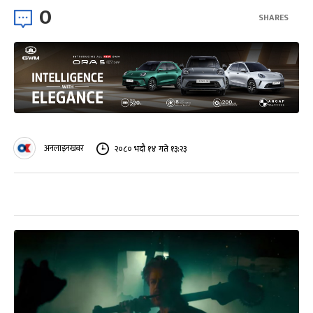
0
SHARES
अनलाइनखबर
२०८० भदौ १४ गते १३:२३