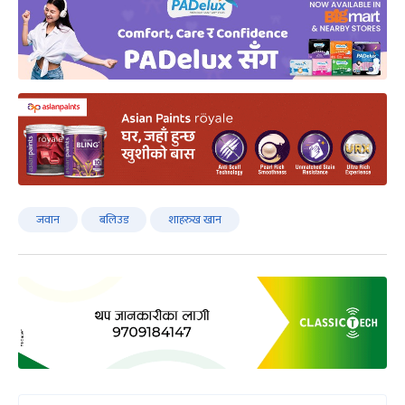
जवान
बलिउड
शाहरुख खान