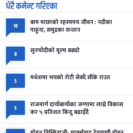
धेरै कमेन्ट गरिएका
पूर्णिमा व्रत
७ महिना बाँकी
७
-
चैत्र ७, २०८३
Mar 21, 2027
आइत
बाम माछाको रहस्यमय जीवन : नदीका
१०
फागुपूर्णिमा
७ महिना बाँकी
८
पाहुना, समुद्रका सन्तान
-
चैत्र ८, २०८३
Mar 22, 2027
सोम
सुनचाँदीको मूल्य बढ्यो
८
मधेशमा भयको रोटी सेक्दै सीके राउत
५
राजमार्ग दायाँबायाँका जग्गामा लाग्ने विकास
५
कर ५ प्रतिशत बिन्दु बढाइँदै
मोहन तिम्सिनाजी- मार्क्सवाद देववाणी होइन,