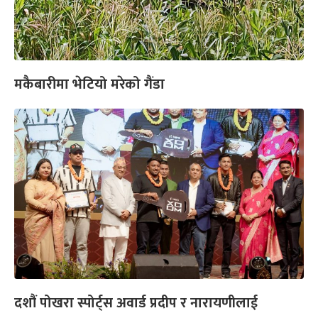
मकैबारीमा भेटियो मरेको गैंडा
दशौं पोखरा स्पोर्ट्स अवार्ड प्रदीप र नारायणीलाई