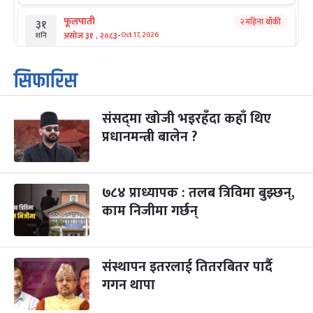
फूलपाती
२ महिना बाँकी
३१
-
असोज ३१ , २०८३
Oct 17, 2026
शनि
कार्तिक सङ्क्रान्ति
२ महिना बाँकी
१
सिफारिस
-
कार्तिक १, २०८३
Oct 18, 2026
आइत
संसद्‌मा खोजी भइरहँदा कहाँ थिए
महानवमी
२ महिना बाँकी
३
-
प्रधानमन्त्री बालेन ?
कार्तिक ३, २०८३
Oct 20, 2026
मंगल
विजयादशमी
२ महिना बाँकी
४
-
कार्तिक ४, २०८३
Oct 21, 2026
बुध
७८४ प्राध्यापक : तलब त्रिविमा बुझ्छन्,
काम निजीमा गर्छन्
पापा‌ङ्कुशा एकादशी व्रत
२ महिना बाँकी
५
-
कार्तिक ५, २०८३
Oct 22, 2026
बिहि
संस्थापन इतरलाई तितरबितर पार्दै
कुकुर तिहार
३ महिना बाँकी
२२
-
कार्तिक २२, २०८३
गगन थापा
Nov 8, 2026
आइत