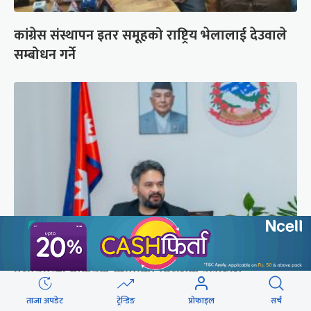
कांग्रेस संस्थापन इतर समूहको राष्ट्रिय भेलालाई देउवाले
सम्बोधन गर्ने
प्रधानमन्त्री बालेनले ल्याएको विधेयक संसदीय
समितिबाट जस्ताको तस्तै सदर
ताजा अपडेट
ट्रेन्डिङ
प्रोफाइल
सर्च