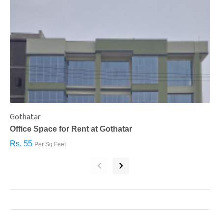
Gothatar
S
Office Space for Rent at Gothatar
H
Rs. 55
R
Per Sq.Feet
‹
›