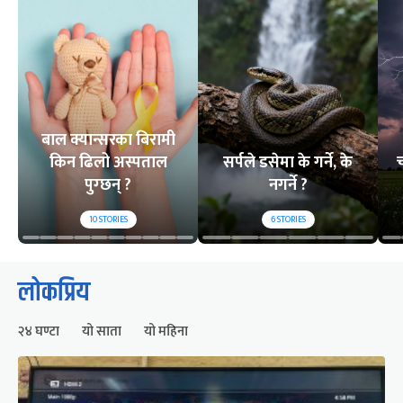
बाल क्यान्सरका बिरामी
किन ढिलो अस्पताल
सर्पले डसेमा के गर्ने, के
च
पुग्छन् ?
नगर्ने ?
10
STORIES
6
STORIES
लोकप्रिय
२४ घण्टा
यो साता
यो महिना