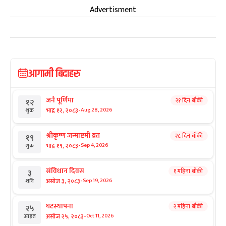
Advertisment
आगामी बिदाहरु
जनै पूर्णिमा
२१ दिन बाँकी
१२
-
भाद्र १२, २०८३
Aug 28, 2026
शुक्र
श्रीकृष्ण जन्माष्टमी व्रत
२८ दिन बाँकी
१९
-
भाद्र १९, २०८३
Sep 4, 2026
शुक्र
संविधान दिवस
१ महिना बाँकी
३
-
असोज ३, २०८३
Sep 19, 2026
शनि
घटस्थापना
२ महिना बाँकी
२५
-
असोज २५, २०८३
Oct 11, 2026
आइत