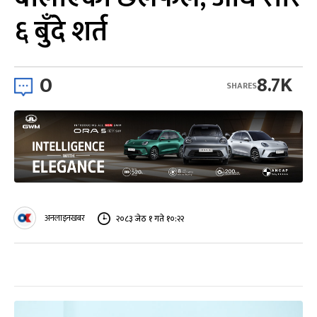
६ बुँदे शर्त
0
8.7K
SHARES
अनलाइनखबर
२०८३ जेठ १ गते १०:२२