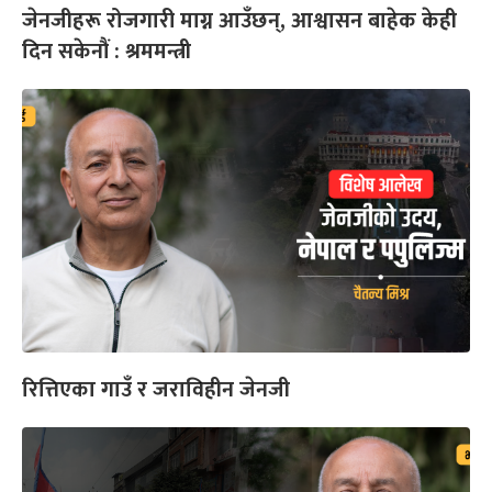
जेनजीहरू रोजगारी माग्न आउँछन्, आश्वासन बाहेक केही
दिन सकेनौं : श्रममन्त्री
रित्तिएका गाउँ र जराविहीन जेनजी