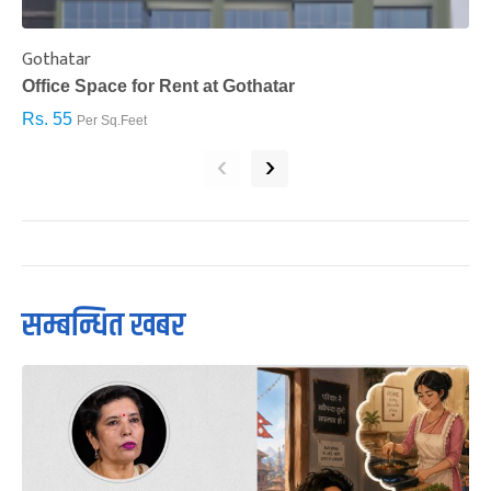
Gothatar
S
Office Space for Rent at Gothatar
H
Rs. 55
R
Per Sq.Feet
‹
›
सम्बन्धित खबर