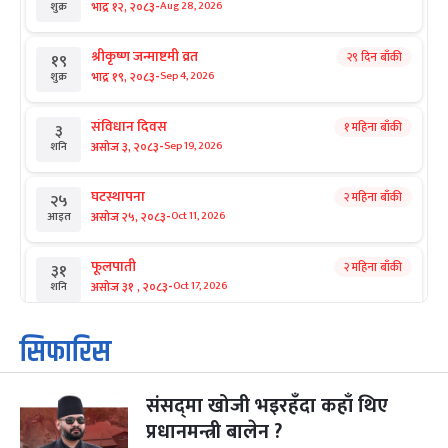
-
भाद्र १२, २०८३
Aug 28, 2026
शुक्र
श्रीकृष्ण जन्माष्टमी व्रत
२९ दिन बाँकी
१९
-
भाद्र १९, २०८३
Sep 4, 2026
शुक्र
संविधान दिवस
१ महिना बाँकी
३
-
असोज ३, २०८३
Sep 19, 2026
शनि
घटस्थापना
२ महिना बाँकी
२५
-
असोज २५, २०८३
Oct 11, 2026
आइत
फूलपाती
२ महिना बाँकी
३१
-
असोज ३१ , २०८३
Oct 17, 2026
शनि
कार्तिक सङ्क्रान्ति
२ महिना बाँकी
१
सिफारिस
-
कार्तिक १, २०८३
Oct 18, 2026
आइत
संसद्‌मा खोजी भइरहँदा कहाँ थिए
महानवमी
२ महिना बाँकी
३
-
प्रधानमन्त्री बालेन ?
कार्तिक ३, २०८३
Oct 20, 2026
मंगल