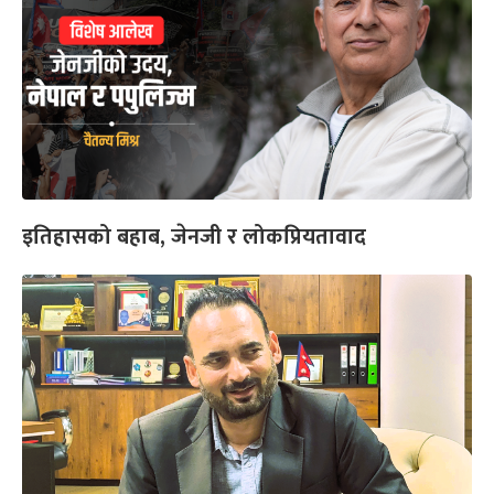
इतिहासको बहाब, जेनजी र लोकप्रियतावाद