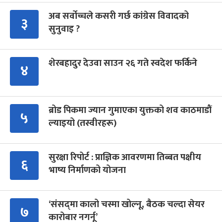
अब सर्वोच्चले कसरी गर्छ कांग्रेस विवादको
३
सुनुवाइ ?
शेरबहादुर देउवा साउन २६ गते स्वदेश फर्किने
४
ब्रोड पिकमा ज्यान गुमाएका युक्तको शव काठमाडौं
५
ल्याइयो (तस्वीरहरू)
सुरक्षा रिपोर्ट : प्राज्ञिक आवरणमा तिब्बत पक्षीय
६
भाष्य निर्माणको योजना
‘संसद्‍मा कालो चस्मा खोल्नू, बैठक चल्दा सेयर
७
कारोबार नगर्नू’