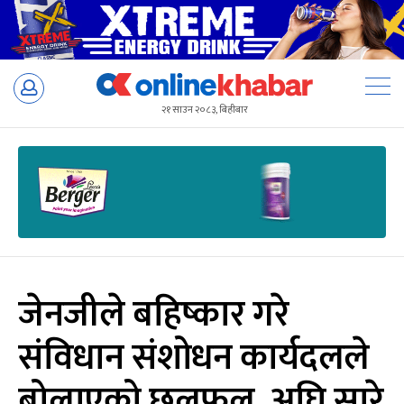
Skip
to
२१ साउन २०८३, बिहीबार
content
जेनजीले बहिष्कार गरे
संविधान संशोधन कार्यदलले
बोलाएको छलफल, अघि सारे