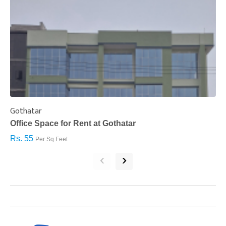
Gothatar
S
Office Space for Rent at Gothatar
H
Rs. 55
R
Per Sq.Feet
‹
›