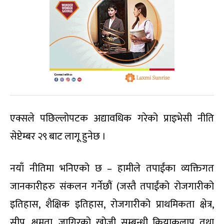
एक्सले पछिल्लोपटक अद्यावधिक गरेको प्राइभेसी नीति
सेप्टेम्बर २९ बाट लागू हुनेछ ।
नयाँ नीतिमा भनिएको छ – हामीले तपाईंका व्यक्तिगत
जानकारीहरु संकलन गर्नेछौं (जस्तै तपाईंको रोजगारीको
इतिहास, शैक्षिक इतिहास, रोजगारीको प्राथमिकता क्षेत्र,
सीप, क्षमता, जागिरको खोजी सम्बन्धी क्रियाकलाप तथा