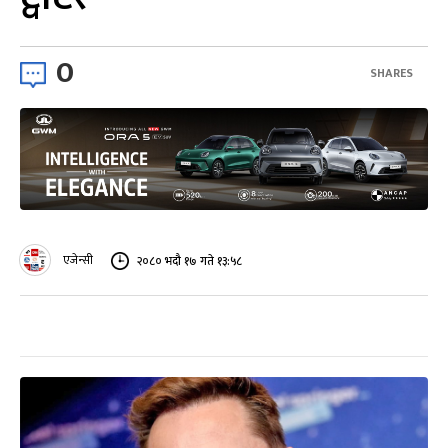
0
SHARES
एजेन्सी
२०८० भदौ १७ गते १३:५८