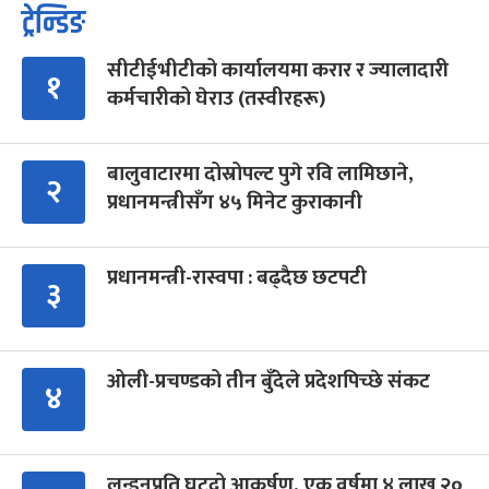
ट्रेन्डिङ
सीटीईभीटीको कार्यालयमा करार र ज्यालादारी
१
कर्मचारीको घेराउ (तस्वीरहरू)
बालुवाटारमा दोस्रोपल्ट पुगे रवि लामिछाने,
२
प्रधानमन्त्रीसँग ४५ मिनेट कुराकानी
प्रधानमन्त्री-रास्वपा : बढ्दैछ छटपटी
३
ओली-प्रचण्डको तीन बुँदेले प्रदेशपिच्छे संकट
४
लन्डनप्रति घट्दो आकर्षण, एक वर्षमा ४ लाख २०