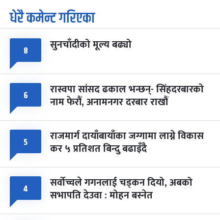
धेरै कमेन्ट गरिएका
पूर्णिमा व्रत
७ महिना बाँकी
७
-
चैत्र ७, २०८३
Mar 21, 2027
आइत
सुनचाँदीको मूल्य बढ्यो
फागुपूर्णिमा
७ महिना बाँकी
८
८
-
चैत्र ८, २०८३
Mar 22, 2027
सोम
रास्वपा सांसद ढकाल भन्छन्- सिंहदरबारको
६
नाम फेरौं, अनामनगर दरबार राखौं
राजमार्ग दायाँबायाँका जग्गामा लाग्ने विकास
५
कर ५ प्रतिशत बिन्दु बढाइँदै
सर्वोच्चले गगनलाई चड्कन दियो, अबको
४
सभापति देउवा : मोहन बस्नेत