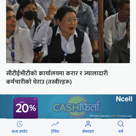
सीटीईभीटीको कार्यालयमा करार र ज्यालादारी
कर्मचारीको घेराउ (तस्वीरहरू)
ताजा अपडेट
ट्रेन्डिङ
प्रोफाइल
सर्च