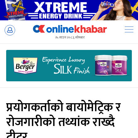
Skip
to
२५ साउन २०८३, सोमबार
content
प्रयोगकर्ताको बायोमेट्रिक र
रोजगारीको तथ्यांक राख्दै
ट्वीटर