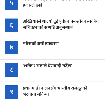
५
हजारले छाडे
अख्तियारले थाल्यो दुई पूर्वप्रधानमन्त्रीका स्वकीय
६
सचिवहरूको सम्पत्ति अनुसन्धान
मधेसको अयोध्याकरण
७
‘शक्ति र सत्ताले घेराबन्दी गर्दैछ’
८
प्रधानमन्त्री बालेनसँग भारतीय राजदूतको
९
भेटवार्ता सकियो