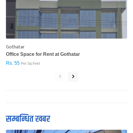
Gothatar
S
Office Space for Rent at Gothatar
H
Rs. 55
R
Per Sq.Feet
‹
›
सम्बन्धित खबर