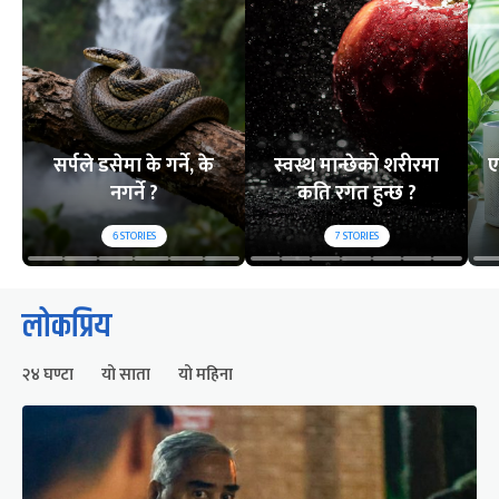
सर्पले डसेमा के गर्ने, के
स्वस्थ मान्छेको शरीरमा
ए
नगर्ने ?
कति रगत हुन्छ ?
6
STORIES
7
STORIES
लोकप्रिय
२४ घण्टा
यो साता
यो महिना