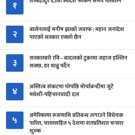
शेरबहादुर देउवा स्वदेश फर्किने समय परिवर्तन
१
बालेनलाई मनीष झाको जवाफ : महान जनादेश
२
पाएको सरकार एक्लो छैन
सरकारबारे रवि– बादलको टुक्रामा जहाज हल्लिन
३
सक्छ, डर मान्नु पर्दैन
अस्तित्व संकटमा परेपछि मोर्चाबन्दीमा जुटे
४
मधेशी-पहिचानवादी दल
अमेरिकामा रूसमाथि प्रतिबन्ध लगाउने विधेयक
५
पारित, भारतसहित ५ देशमा शतप्रतिशत भन्सार
शुल्क