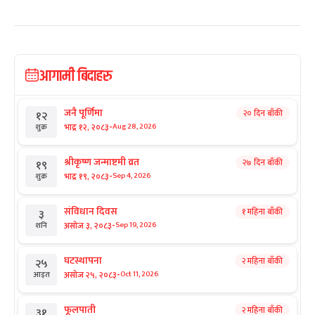
आगामी बिदाहरु
जनै पूर्णिमा
२० दिन बाँकी
१२
-
भाद्र १२, २०८३
Aug 28, 2026
शुक्र
श्रीकृष्ण जन्माष्टमी व्रत
२७ दिन बाँकी
१९
-
भाद्र १९, २०८३
Sep 4, 2026
शुक्र
संविधान दिवस
१ महिना बाँकी
३
-
असोज ३, २०८३
Sep 19, 2026
शनि
घटस्थापना
२ महिना बाँकी
२५
-
असोज २५, २०८३
Oct 11, 2026
आइत
फूलपाती
२ महिना बाँकी
३१