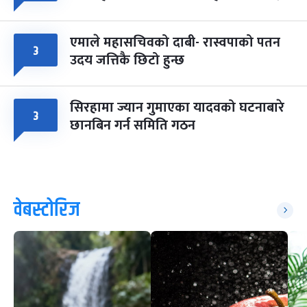
एमाले महासचिवको दाबी- रास्वपाको पतन
३
उदय जत्तिकै छिटो हुन्छ
सिरहामा ज्यान गुमाएका यादवको घटनाबारे
३
छानबिन गर्न समिति गठन
वेबस्टोरिज