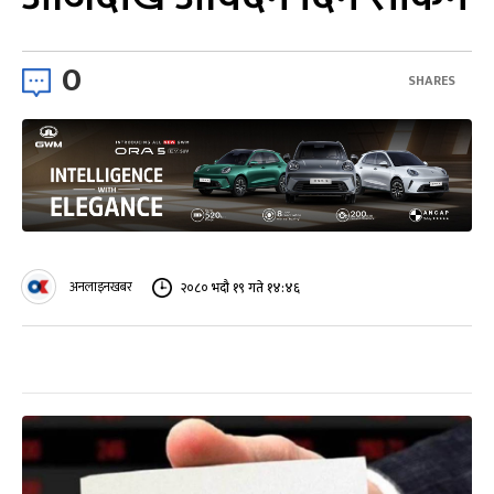
0
SHARES
अनलाइनखबर
२०८० भदौ १९ गते १४:४६