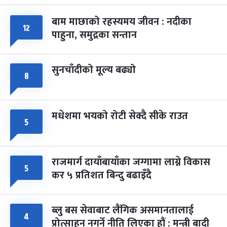
बाम माछाको रहस्यमय जीवन : नदीका
फागुपूर्णिमा
७ महिना बाँकी
८
१२
पाहुना, समुद्रका सन्तान
-
चैत्र ८, २०८३
Mar 22, 2027
सोम
सुनचाँदीको मूल्य बढ्यो
८
मधेशमा भयको रोटी सेक्दै सीके राउत
५
राजमार्ग दायाँबायाँका जग्गामा लाग्ने विकास
५
कर ५ प्रतिशत बिन्दु बढाइँदै
ब्लु बस सेवाबाट लैंगिक असमानतालाई
४
प्रोत्साहन नगर्ने नीति लिएका हौं : मन्त्री बादी