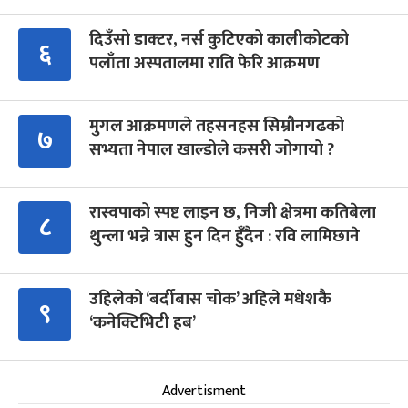
दिउँसो डाक्टर, नर्स कुटिएको कालीकोटको
६
पलाँता अस्पतालमा राति फेरि आक्रमण
मुगल आक्रमणले तहसनहस सिम्रौनगढको
७
सभ्यता नेपाल खाल्डोले कसरी जोगायो ?
रास्वपाको स्पष्ट लाइन छ, निजी क्षेत्रमा कतिबेला
८
थुन्ला भन्ने त्रास हुन दिन हुँदैन : रवि लामिछाने
उहिलेको ‘बर्दीबास चोक’ अहिले मधेशकै
९
‘कनेक्टिभिटी हब’
Advertisment