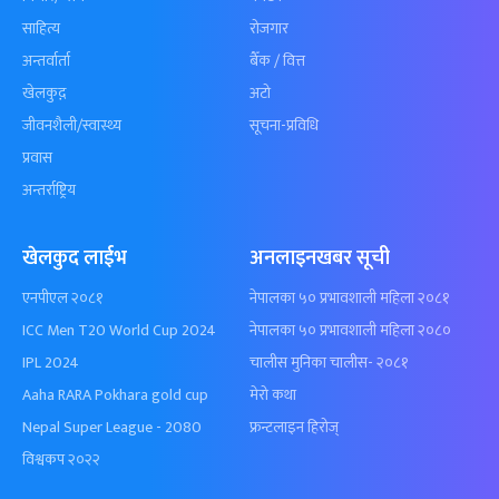
साहित्य
रोजगार
अन्तर्वार्ता
बैँक / वित्त
खेलकुद़़
अटो
जीवनशैली/स्वास्थ्य
सूचना-प्रविधि
प्रवास
अन्तर्राष्ट्रिय
खेलकुद लाईभ
अनलाइनखबर सूची
एनपीएल २०८१
नेपालका ५० प्रभावशाली महिला २०८१
ICC Men T20 World Cup 2024
नेपालका ५० प्रभावशाली महिला २०८०
IPL 2024
चालीस मुनिका चालीस- २०८१
Aaha RARA Pokhara gold cup
मेरो कथा
Nepal Super League - 2080
फ्रन्टलाइन हिरोज्
विश्वकप २०२२