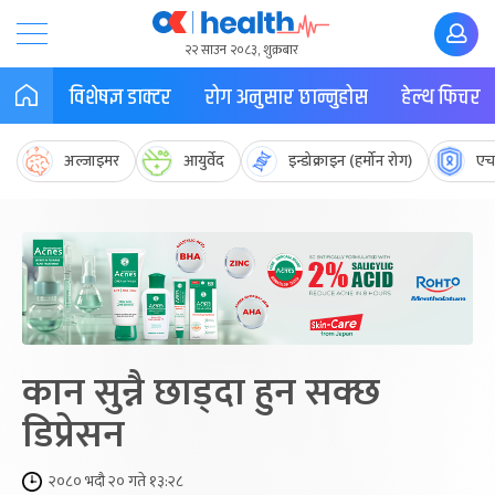
२२ साउन २०८३, शुक्रबार
विशेषज्ञ डाक्टर
रोग अनुसार छान्नुहोस
हेल्थ फिचर
अल्जाइमर
आयुर्वेद
इन्डोक्राइन (हर्मोन रोग)
एच
कान सुन्नै छाड्दा हुन सक्छ
डिप्रेसन
२०८० भदौ २० गते १३:२८