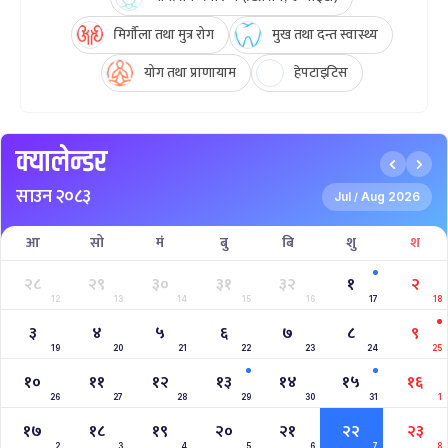
मिर्गौला तथा मुत्र रोग
मुख तथा दन्त स्वास्थ्य
योग तथा प्राणायाम
हेपटाइटिस
क्यालेन्डर
साउन २०८३
Jul
Aug 2026
/
आ
सो
मं
बु
बि
शु
श
२८
२९
३०
३१
३२
१
२
12
13
14
15
16
17
18
३
४
५
६
७
८
९
19
20
21
22
23
24
25
१०
११
१२
१३
१४
१५
१६
26
27
28
29
30
31
1
१७
१८
१९
२०
२१
२२
२३
2
3
4
5
6
7
8