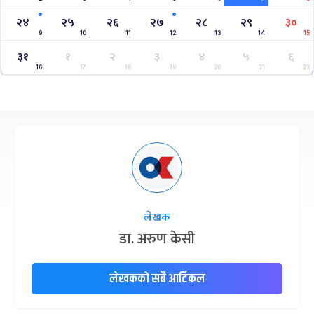
२४
२५
२६
२७
२८
२९
३०
9
10
11
12
13
14
15
३१
१
२
३
४
५
६
16
17
18
19
20
21
22
लेखक
डा. अरुण केसी
लेखकको सबै आर्टिकल