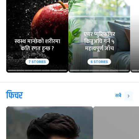
एयर प्युरिफायर
स्वस्थ मान्छेको शरीरमा
किन्नुअघि गर्ने ५
कति रगत हुन्छ ?
महत्त्वपूर्ण जाँच
7
STORIES
6
STORIES
फिचर
सबै