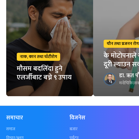
यौन तथा प्रजनन रोग
के मोटोपनाले 
नाक, कान तथा घाँटीरोग
दूरी ल्याउन स
मौसम बदलिँदा हुने
डा. ऋत प
एलर्जीबाट बच्ने ९ उपाय
मनोचिकित्सक
समाचार
विजनेस
समाज
बजार
विचार/ब्लग
पर्यटन