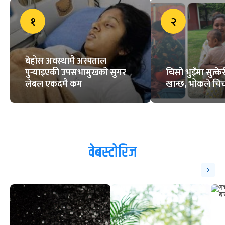
१
२
बेहोस अवस्थामै अस्पताल
पुर्‍याइएकी उपसभामुखको सुगर
चिसो भुइँमा सुत्
लेबल एकदमै कम
खान्छ, भोकले चिच्
वेबस्टोरिज