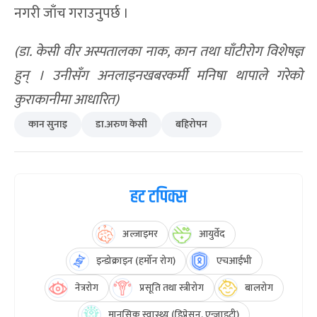
नगरी जाँच गराउनुपर्छ ।
(
डा. केसी वीर अस्पतालका नाक,
कान तथा घाँटीरोग विशेषज्ञ
हुन् ।
उनीसँग अनलाइनखबरकर्मी मनिषा थापाले गरेको
कुराकानीमा आधारित
)
कान सुनाइ
डा.अरुण केसी
बहिरोपन
हट टपिक्स
अल्जाइमर
आयुर्वेद
इन्डोक्राइन (हर्मोन रोग)
एचआईभी
नेत्ररोग
प्रसूति तथा स्त्रीरोग
बालरोग
मानसिक स्वास्थ्य (डिप्रेसन, एन्जाइटी)