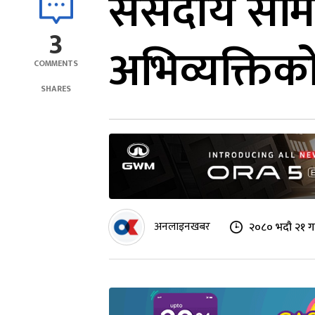
संसदीय समित
3
अभिव्यक्तिक
COMMENTS
SHARES
अनलाइनखबर
२०८० भदौ २१ ग