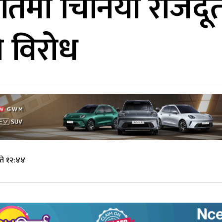
िमा चिनियाँ राजदू
ो विरोध
ते १२:४४