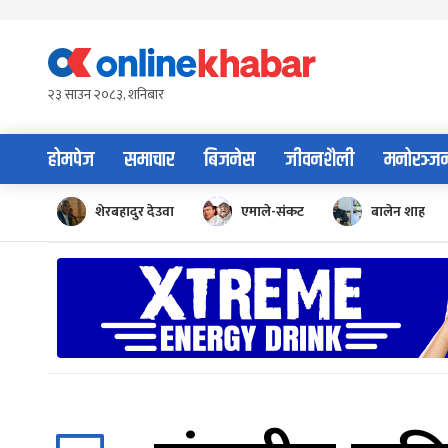
Skip
to
content
२३ साउन २०८३, शनिबार
होमपेज
समाचार
बिजनेस
जीवनशैली
मनोरञ्ज
शेरबहादुर देउवा
एमाले-संकट
बालेन शाह