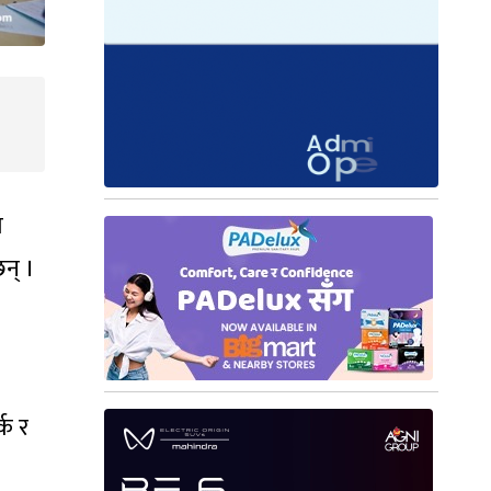
ो
छन् ।
्क र