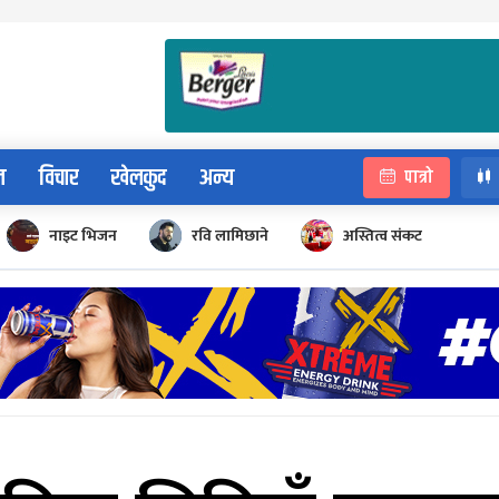
न
विचार
खेलकुद
अन्य
पात्रो
नाइट भिजन
रवि लामिछाने
अस्तित्व संकट