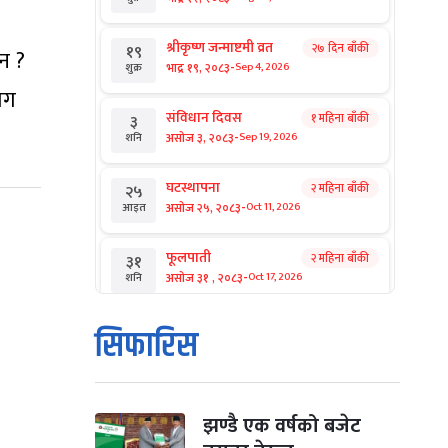
श्रीकृष्ण जन्माष्टमी व्रत
२७ दिन बाँकी
१९
न ?
-
भाद्र १९, २०८३
Sep 4, 2026
शुक्र
माग
संविधान दिवस
१ महिना बाँकी
३
-
असोज ३, २०८३
Sep 19, 2026
शनि
घटस्थापना
२ महिना बाँकी
२५
-
असोज २५, २०८३
Oct 11, 2026
आइत
फूलपाती
२ महिना बाँकी
३१
-
असोज ३१ , २०८३
Oct 17, 2026
शनि
कार्तिक सङ्क्रान्ति
२ महिना बाँकी
१
सिफारिस
-
कार्तिक १, २०८३
Oct 18, 2026
आइत
महानवमी
२ महिना बाँकी
३
-
कार्तिक ३, २०८३
Oct 20, 2026
मंगल
झण्डै एक वर्षको बजेट