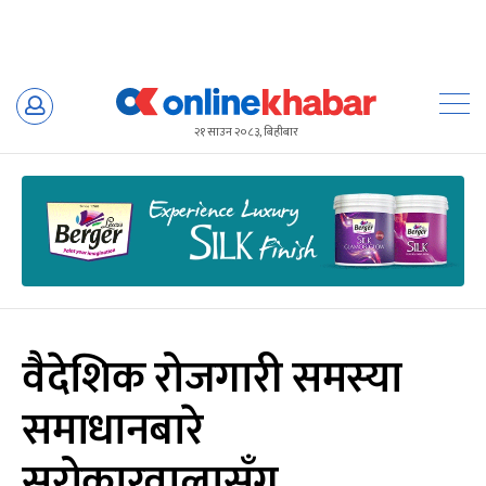
Skip
to
२१ साउन २०८३, बिहीबार
content
वैदेशिक रोजगारी समस्या
समाधानबारे
सरोकारवालासँग