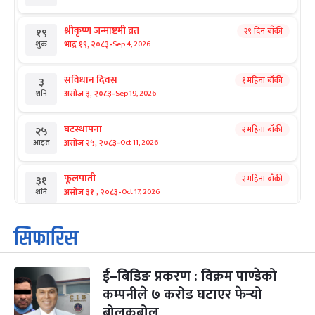
श्रीकृष्ण जन्माष्टमी व्रत
२९ दिन बाँकी
१९
-
भाद्र १९, २०८३
Sep 4, 2026
शुक्र
संविधान दिवस
१ महिना बाँकी
३
-
असोज ३, २०८३
Sep 19, 2026
शनि
घटस्थापना
२ महिना बाँकी
२५
-
असोज २५, २०८३
Oct 11, 2026
आइत
फूलपाती
२ महिना बाँकी
३१
-
असोज ३१ , २०८३
Oct 17, 2026
शनि
कार्तिक सङ्क्रान्ति
२ महिना बाँकी
१
सिफारिस
-
कार्तिक १, २०८३
Oct 18, 2026
आइत
ई–बिडिङ प्रकरण : विक्रम पाण्डेको
महानवमी
२ महिना बाँकी
३
-
कम्पनीले ७ करोड घटाएर फेर्‍यो
कार्तिक ३, २०८३
Oct 20, 2026
मंगल
बोलकबोल