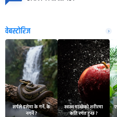
वेबस्टोरिज
सर्पले डसेमा के गर्ने, के
स्वस्थ मान्छेको शरीरमा
ए
नगर्ने ?
कति रगत हुन्छ ?