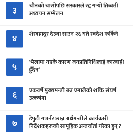
चीनको चासोपछि सरकारले रद्द गर्‍यो तिब्बती
३
अध्ययन सम्मेलन
शेरबहादुर देउवा साउन २६ गते स्वदेश फर्किने
४
‘भेलामा गएकै कारण जनप्रतिनिधिलाई कारबाही
५
हुँदैन’
एकवर्षे मुख्यमन्त्री बन्न एमालेको शक्ति संघर्ष
६
उत्कर्षमा
डेपुटी गभर्नर छान्न अर्थमन्त्रीले कार्यकारी
७
निर्देशकहरूको सामूहिक अन्तर्वार्ता गरेका हुन् ?