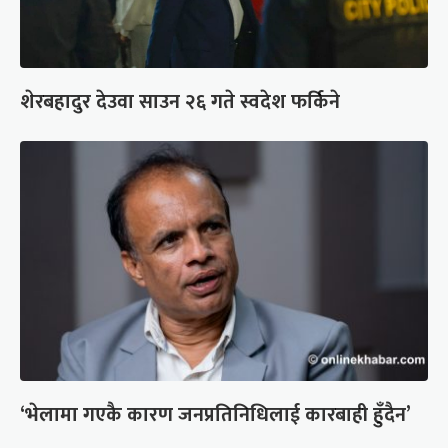
शेरबहादुर देउवा साउन २६ गते स्वदेश फर्किने
‘भेलामा गएकै कारण जनप्रतिनिधिलाई कारबाही हुँदैन’