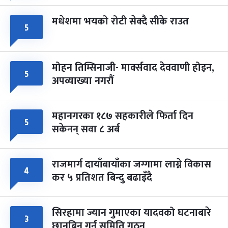
मधेशमा भयको रोटी सेक्दै सीके राउत
५
मोहन तिम्सिनाजी- मार्क्सवाद देववाणी होइन,
५
अपव्याख्या नगरौं
महानगरका १८७ सहकारीले फिर्ता दिन
५
सकेनन् सवा ८ अर्ब
राजमार्ग दायाँबायाँका जग्गामा लाग्ने विकास
४
कर ५ प्रतिशत बिन्दु बढाइँदै
सिरहामा ज्यान गुमाएका यादवको घटनाबारे
३
छानबिन गर्न समिति गठन