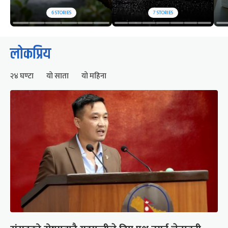
6
STORIES
7
STORIES
लोकप्रिय
२४ घण्टा
यो साता
यो महिना