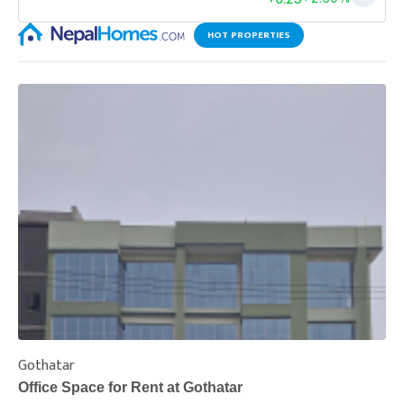
HOT PROPERTIES
Gothatar
S
Office Space for Rent at Gothatar
H