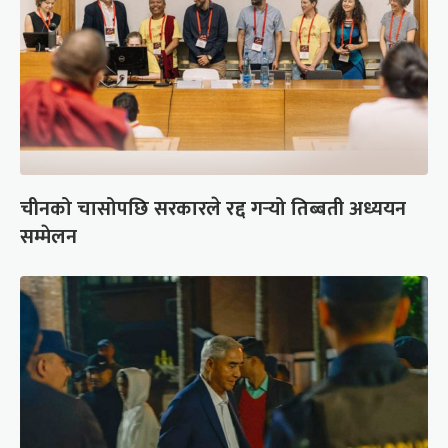
चीनको चासोपछि सरकारले रद्द गर्‍यो तिब्बती अध्ययन
सम्मेलन