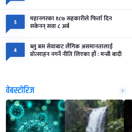
महानगरका १८७ सहकारीले फिर्ता दिन
५
सकेनन् सवा ८ अर्ब
ब्लु बस सेवाबाट लैंगिक असमानतालाई
४
प्रोत्साहन नगर्ने नीति लिएका हौं : मन्त्री बादी
वेबस्टोरिज