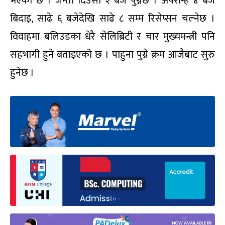
भएको छ । जन्ती दिउँसो २ बजे पुग्नेछ । अपरान्ह ४ बजे
बिदाइ, साढे ६ बजेदेखि साढे ८ सम्म रिसेप्सन चल्नेछ ।
विवाहमा बलिउडका धेरै सेलिब्रिटी र चार मुख्यमन्त्री पनि
सहभागी हुने बताइएको छ । पाहुना पुग्ने क्रम आजैबाट सुरु
हुनेछ ।