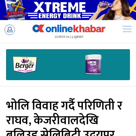
Skip
to
२२ साउन २०८३, शुक्रबार
content
भोलि विवाह गर्दै परिणिती र
राघव, केजरीवालदेखि
बलिउड सेलिब्रिटी उदयपुर