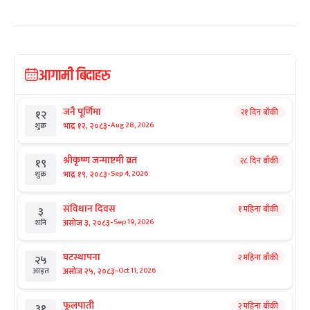
आगामी बिदाहरु
जनै पूर्णिमा
२१ दिन बाँकी
१२
-
भाद्र १२, २०८३
Aug 28, 2026
शुक्र
श्रीकृष्ण जन्माष्टमी व्रत
२८ दिन बाँकी
१९
-
भाद्र १९, २०८३
Sep 4, 2026
शुक्र
संविधान दिवस
१ महिना बाँकी
३
-
असोज ३, २०८३
Sep 19, 2026
शनि
घटस्थापना
२ महिना बाँकी
२५
-
असोज २५, २०८३
Oct 11, 2026
आइत
फूलपाती
२ महिना बाँकी
३१