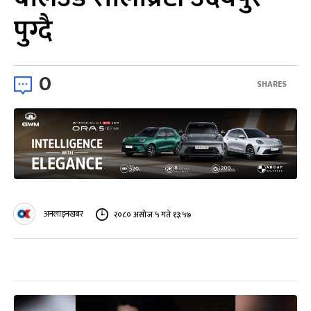
पुग्दै
0
SHARES
अनलाइनखबर
२०८० असोज ५ गते १३:५७