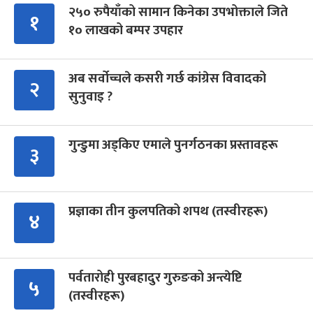
२५० रुपैयाँको सामान किनेका उपभोक्ताले जिते
१
१० लाखको बम्पर उपहार
अब सर्वोच्चले कसरी गर्छ कांग्रेस विवादको
२
सुनुवाइ ?
गुन्डुमा अड्किए एमाले पुनर्गठनका प्रस्तावहरू
३
प्रज्ञाका तीन कुलपतिको शपथ (तस्वीरहरू)
४
पर्वतारोही पुरबहादुर गुरुङको अन्त्येष्टि
५
(तस्वीरहरू)