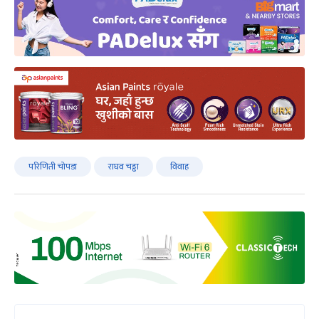
परिणिती चोपडा
राघव चड्ढा
विवाह