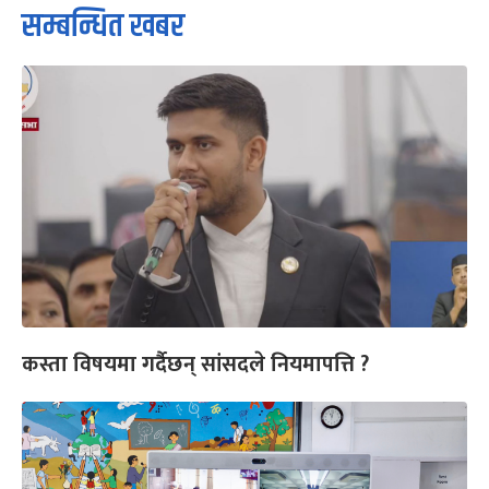
सम्बन्धित खबर
कस्ता विषयमा गर्दैछन् सांसदले नियमापत्ति ?