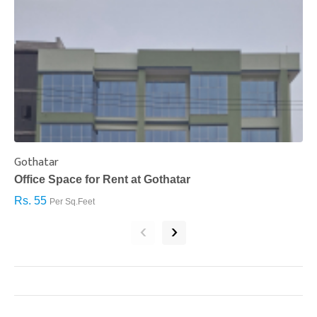
Gothatar
S
Office Space for Rent at Gothatar
H
Rs. 55
R
Per Sq.Feet
‹
›