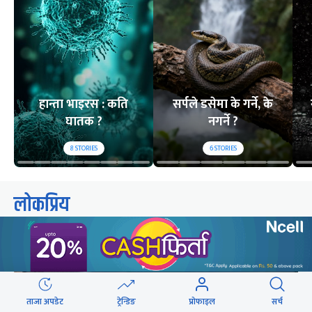
हान्ता भाइरस : कति
सर्पले डसेमा के गर्ने, के
घातक ?
नगर्ने ?
8
STORIES
6
STORIES
लोकप्रिय
२४ घण्टा
यो साता
यो महिना
ताजा अपडेट
ट्रेन्डिङ
प्रोफाइल
सर्च