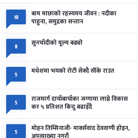
बाम माछाको रहस्यमय जीवन : नदीका
फागुपूर्णिमा
७ महिना बाँकी
८
१०
पाहुना, समुद्रका सन्तान
-
चैत्र ८, २०८३
Mar 22, 2027
सोम
सुनचाँदीको मूल्य बढ्यो
८
मधेशमा भयको रोटी सेक्दै सीके राउत
५
राजमार्ग दायाँबायाँका जग्गामा लाग्ने विकास
५
कर ५ प्रतिशत बिन्दु बढाइँदै
मोहन तिम्सिनाजी- मार्क्सवाद देववाणी होइन,
५
अपव्याख्या नगरौं