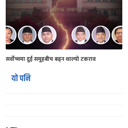
सर्वोच्चमा दुई समूहबीच बढ्न थाल्यो टकराव
यो पनि