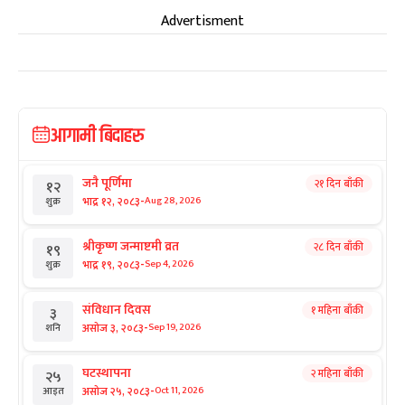
Advertisment
आगामी बिदाहरु
जनै पूर्णिमा
२१ दिन बाँकी
१२
-
भाद्र १२, २०८३
Aug 28, 2026
शुक्र
श्रीकृष्ण जन्माष्टमी व्रत
२८ दिन बाँकी
१९
-
भाद्र १९, २०८३
Sep 4, 2026
शुक्र
संविधान दिवस
१ महिना बाँकी
३
-
असोज ३, २०८३
Sep 19, 2026
शनि
घटस्थापना
२ महिना बाँकी
२५
-
असोज २५, २०८३
Oct 11, 2026
आइत