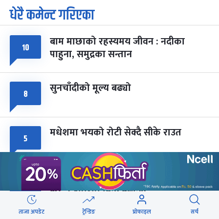
धेरै कमेन्ट गरिएका
पूर्णिमा व्रत
७ महिना बाँकी
७
-
चैत्र ७, २०८३
Mar 21, 2027
आइत
बाम माछाको रहस्यमय जीवन : नदीका
फागुपूर्णिमा
७ महिना बाँकी
८
१०
पाहुना, समुद्रका सन्तान
-
चैत्र ८, २०८३
Mar 22, 2027
सोम
सुनचाँदीको मूल्य बढ्यो
८
मधेशमा भयको रोटी सेक्दै सीके राउत
५
राजमार्ग दायाँबायाँका जग्गामा लाग्ने विकास
५
कर ५ प्रतिशत बिन्दु बढाइँदै
ताजा अपडेट
ट्रेन्डिङ
प्रोफाइल
सर्च