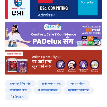
अजयबाबु सिवाकोटी
अर्थतन्त्रको संकट
कांग्रेस बैठक
जीपछिरिङ लामा
डा. गोविन्द पोखरेल
महाप्रसाद अधिकारी
मीन विश्वकर्मा