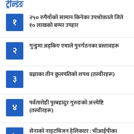
ट्रेन्डिङ
२५० रुपैयाँको सामान किनेका उपभोक्ताले जिते
१
१० लाखको बम्पर उपहार
गुन्डुमा अड्किए एमाले पुनर्गठनका प्रस्तावहरू
२
प्रज्ञाका तीन कुलपतिको शपथ (तस्वीरहरू)
३
पर्वतारोही पुरबहादुर गुरुङको अन्त्येष्टि
४
(तस्वीरहरू)
सेनाको नाइटभिजन हेलिकप्टर : भीआईपीका