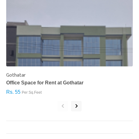
Gothatar
S
Office Space for Rent at Gothatar
H
Rs. 55
R
Per Sq.Feet
‹
›