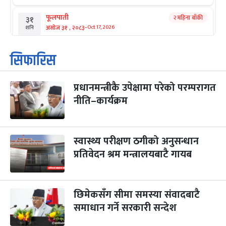
फूलपाती
२ महिना बाँकी
३१
-
असोज ३१ , २०८३
Oct 17, 2026
शनि
कार्तिक सङ्क्रान्ति
२ महिना बाँकी
१
सिफारिस
-
कार्तिक १, २०८३
Oct 18, 2026
आइत
प्रधानमन्त्रीकै उपेक्षामा परेको परम्परागत
महानवमी
२ महिना बाँकी
३
-
नीति–कार्यक्रम
कार्तिक ३, २०८३
Oct 20, 2026
मंगल
विजयादशमी
२ महिना बाँकी
४
-
कार्तिक ४, २०८३
Oct 21, 2026
बुध
स्वास्थ्य परीक्षण ठगीको अनुसन्धान
प्रतिवेदन श्रम मन्त्रालयबाटै गायब
पापा‌ङ्कुशा एकादशी व्रत
२ महिना बाँकी
५
-
कार्तिक ५, २०८३
Oct 22, 2026
बिहि
छिमेकसँग सीमा समस्या संवादबाटै
कुकुर तिहार
३ महिना बाँकी
२२
-
कार्तिक २२, २०८३
समाधान गर्ने सरकारी सन्देश
Nov 8, 2026
आइत