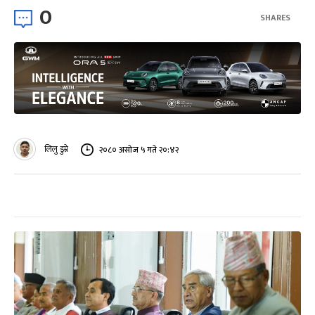
0
SHARES
लिलु डुम्रे
२०८० असोज ५ गते २०:४२