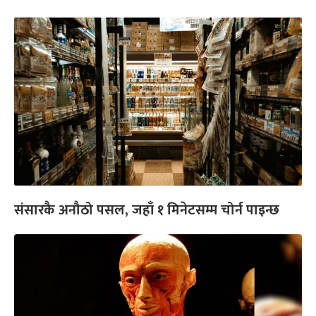
संसारकै अनौठो पसल, जहाँ १ मिनेटसम्म चोर्न पाइन्छ