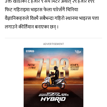
उक्त खाडीको ८ हजार ९ सय मिटर अर्थात् २९ हजार १९९
फिट गहिराइमा भाइरस फेला पारेसँगै चिनिया
वैज्ञानिकहरुले विश्मै सबैभन्दा गहिरो स्थानमा भाइरस पत्ता
लगाउने कीर्तिमान बनाएका छन् ।