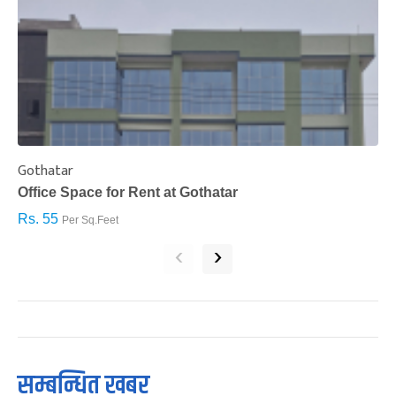
Gothatar
S
Office Space for Rent at Gothatar
H
Rs. 55
R
Per Sq.Feet
‹
›
सम्बन्धित खबर