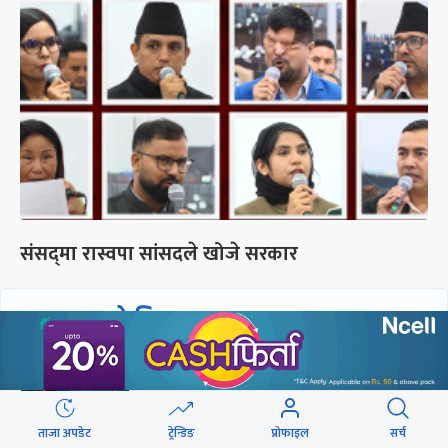
संसद्‍मा रास्वपा सांसदले खोजे सरकार
छुटाउनुभयो कि ?
संसद्लाई टेर्दैनन् प्रधानमन्त्री, लाचार
छन् सभामुख
ताजा अपडेट
ट्रेन्डिङ
प्रोफाइल
सर्च