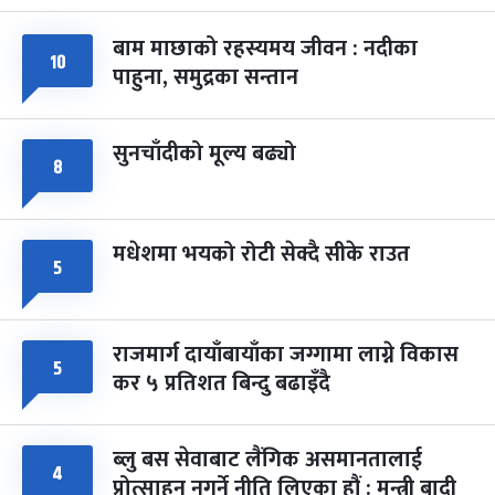
-
चैत्र ७, २०८३
Mar 21, 2027
आइत
बाम माछाको रहस्यमय जीवन : नदीका
१०
फागुपूर्णिमा
७ महिना बाँकी
८
पाहुना, समुद्रका सन्तान
-
चैत्र ८, २०८३
Mar 22, 2027
सोम
सुनचाँदीको मूल्य बढ्यो
८
मधेशमा भयको रोटी सेक्दै सीके राउत
५
राजमार्ग दायाँबायाँका जग्गामा लाग्ने विकास
५
कर ५ प्रतिशत बिन्दु बढाइँदै
ब्लु बस सेवाबाट लैंगिक असमानतालाई
४
प्रोत्साहन नगर्ने नीति लिएका हौं : मन्त्री बादी