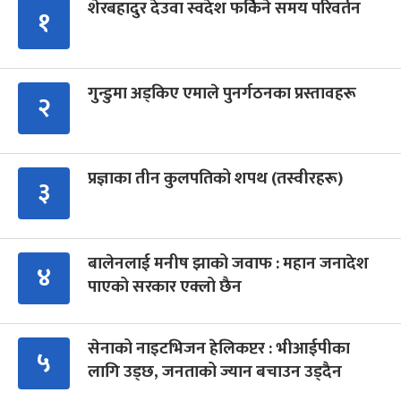
शेरबहादुर देउवा स्वदेश फर्किने समय परिवर्तन
१
गुन्डुमा अड्किए एमाले पुनर्गठनका प्रस्तावहरू
२
प्रज्ञाका तीन कुलपतिको शपथ (तस्वीरहरू)
३
बालेनलाई मनीष झाको जवाफ : महान जनादेश
४
पाएको सरकार एक्लो छैन
सेनाको नाइटभिजन हेलिकप्टर : भीआईपीका
५
लागि उड्छ, जनताको ज्यान बचाउन उड्दैन