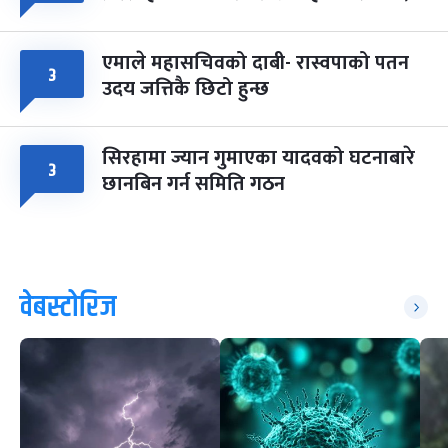
एमाले महासचिवको दाबी- रास्वपाको पतन
३
उदय जत्तिकै छिटो हुन्छ
सिरहामा ज्यान गुमाएका यादवको घटनाबारे
३
छानबिन गर्न समिति गठन
वेबस्टोरिज