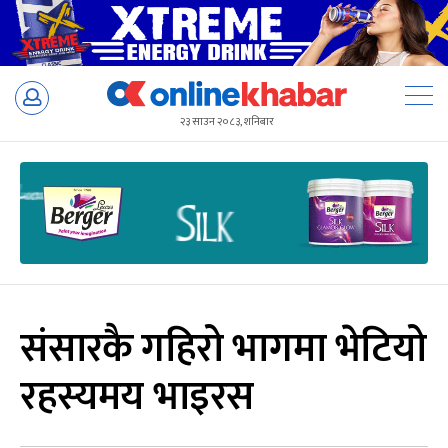
Skip
to
२३ साउन २०८३, शनिबार
content
संसारकै गहिरो भागमा भेटियो
रहस्यमय भाइरस