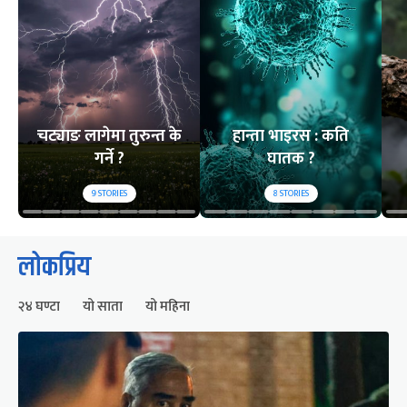
चट्याङ लागेमा तुरुन्त के
हान्ता भाइरस : कति
गर्ने ?
घातक ?
9
STORIES
8
STORIES
लोकप्रिय
२४ घण्टा
यो साता
यो महिना