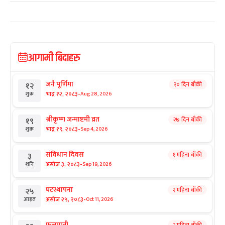
आगामी बिदाहरु
जनै पूर्णिमा
२० दिन बाँकी
१२
-
भाद्र १२, २०८३
Aug 28, 2026
शुक्र
श्रीकृष्ण जन्माष्टमी व्रत
२७ दिन बाँकी
१९
-
भाद्र १९, २०८३
Sep 4, 2026
शुक्र
संविधान दिवस
१ महिना बाँकी
३
-
असोज ३, २०८३
Sep 19, 2026
शनि
घटस्थापना
२ महिना बाँकी
२५
-
असोज २५, २०८३
Oct 11, 2026
आइत
फूलपाती
२ महिना बाँकी