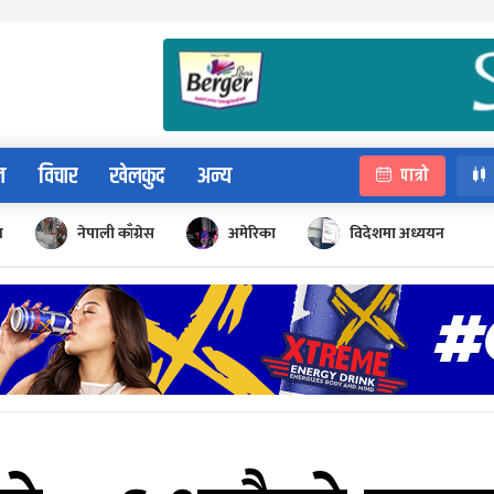
न
विचार
खेलकुद
अन्य
पात्रो
न
नेपाली काँग्रेस
अमेरिका
विदेशमा अध्ययन