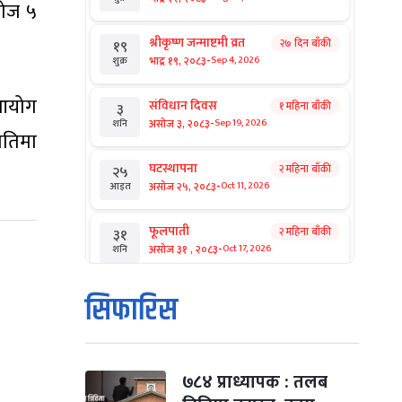
सोज ५
श्रीकृष्ण जन्माष्टमी व्रत
२७ दिन बाँकी
१९
-
भाद्र १९, २०८३
Sep 4, 2026
शुक्र
 आयोग
संविधान दिवस
१ महिना बाँकी
३
-
असोज ३, २०८३
Sep 19, 2026
शनि
ितिमा
घटस्थापना
२ महिना बाँकी
२५
-
असोज २५, २०८३
Oct 11, 2026
आइत
फूलपाती
२ महिना बाँकी
३१
-
असोज ३१ , २०८३
Oct 17, 2026
शनि
कार्तिक सङ्क्रान्ति
२ महिना बाँकी
१
सिफारिस
-
कार्तिक १, २०८३
Oct 18, 2026
आइत
महानवमी
२ महिना बाँकी
३
-
कार्तिक ३, २०८३
Oct 20, 2026
मंगल
७८४ प्राध्यापक : तलब