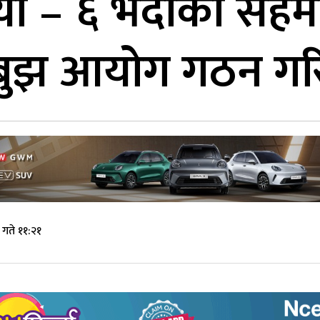
न्यो – ६ भदौको सह
चबुझ आयोग गठन गर
गते ११:२१