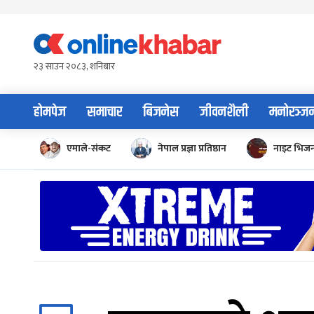
Skip
to
content
२३ साउन २०८३, शनिबार
होमपेज
समाचार
बिजनेस
जीवनशैली
मनोरञ्ज
एमाले-संकट
नेपाल प्रज्ञा प्रतिष्ठान
नाइट भिज