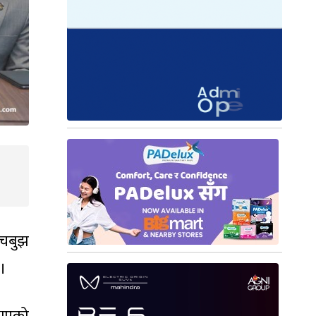
ाँचबुझ
 ।