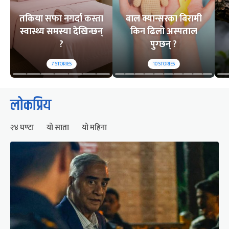
तकिया सफा नगर्दा कस्ता
बाल क्यान्सरका बिरामी
स्वास्थ्य समस्या देखिन्छन्
किन ढिलो अस्पताल
?
पुग्छन् ?
7
STORIES
10
STORIES
लोकप्रिय
२४ घण्टा
यो साता
यो महिना