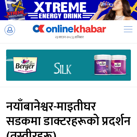
Skip
to
२३ साउन २०८३, शनिबार
content
नयाँबानेश्वर-माइतीघर
सडकमा डाक्टरहरूको प्रदर्शन
(तस्वीरहरू)