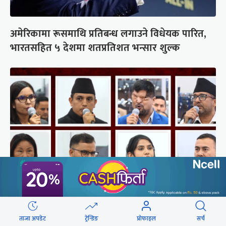
अमेरिकामा रूसमाथि प्रतिबन्ध लगाउने विधेयक पारित,
भारतसहित ५ देशमा शतप्रतिशत भन्सार शुल्क
संसद्‍मा रास्वपा सांसदले खोजे सरकार
ताजा अपडेट
ट्रेन्डिङ
प्रोफाइल
सर्च