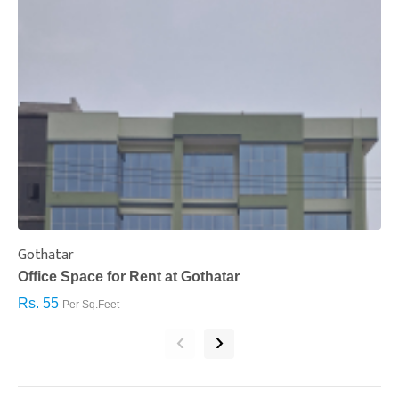
Gothatar
S
Office Space for Rent at Gothatar
H
Rs. 55
R
Per Sq.Feet
‹
›