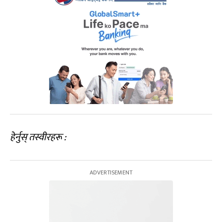
हेर्नुस् तस्वीरहरू :