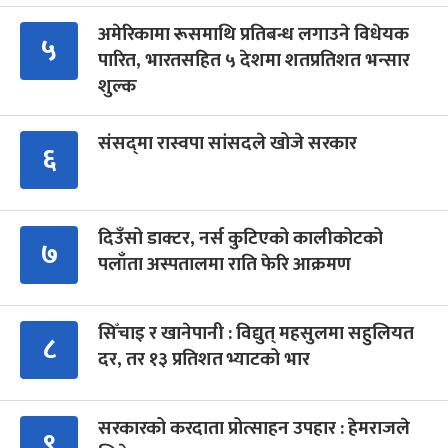
अमेरिकामा रूसमाथि प्रतिबन्ध लगाउने विधेयक
५
पारित, भारतसहित ५ देशमा शतप्रतिशत भन्सार
शुल्क
संसद्‍मा रास्वपा सांसदले खोजे सरकार
६
दिउँसो डाक्टर, नर्स कुटिएको कालीकोटको
७
पलाँता अस्पतालमा राति फेरि आक्रमण
सिँचाइ र खानेपानी : विद्युत् महसुलमा सहुलियत
८
दर, तर १३ प्रतिशत भ्याटको भार
सरकारको करदाता प्रोत्साहन उपहार : हेमराजले
९