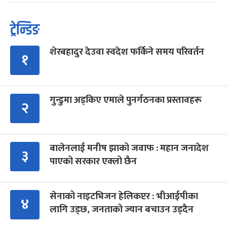
ट्रेन्डिङ
शेरबहादुर देउवा स्वदेश फर्किने समय परिवर्तन
१
गुन्डुमा अड्किए एमाले पुनर्गठनका प्रस्तावहरू
२
बालेनलाई मनीष झाको जवाफ : महान जनादेश
३
पाएको सरकार एक्लो छैन
सेनाको नाइटभिजन हेलिकप्टर : भीआईपीका
४
लागि उड्छ, जनताको ज्यान बचाउन उड्दैन