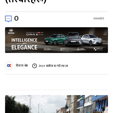
0
SHARES
विकास श्रेष्ठ
२०८० असोज १२ गते १४:२१