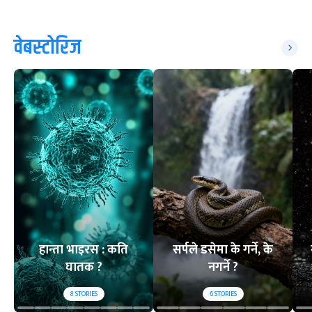
वेबस्टोरिज
हान्ता भाइरस : कति
सर्पले डसेमा के गर्ने, के
घातक ?
नगर्ने ?
8
STORIES
6
STORIES