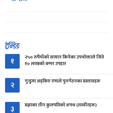
ट्रेन्डिङ
२५० रुपैयाँको सामान किनेका उपभोक्ताले जिते
१
१० लाखको बम्पर उपहार
गुन्डुमा अड्किए एमाले पुनर्गठनका प्रस्तावहरू
२
प्रज्ञाका तीन कुलपतिको शपथ (तस्वीरहरू)
३