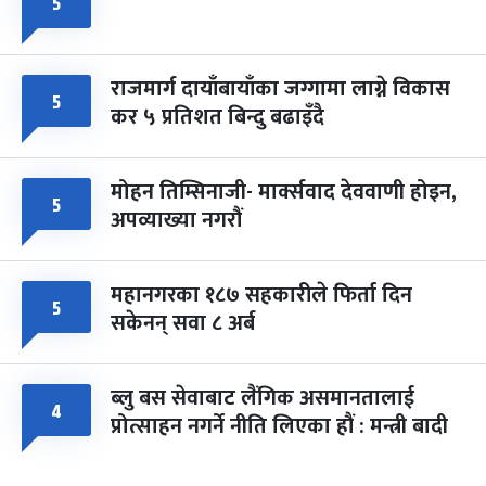
५
राजमार्ग दायाँबायाँका जग्गामा लाग्ने विकास
५
कर ५ प्रतिशत बिन्दु बढाइँदै
मोहन तिम्सिनाजी- मार्क्सवाद देववाणी होइन,
५
अपव्याख्या नगरौं
महानगरका १८७ सहकारीले फिर्ता दिन
५
सकेनन् सवा ८ अर्ब
ब्लु बस सेवाबाट लैंगिक असमानतालाई
४
प्रोत्साहन नगर्ने नीति लिएका हौं : मन्त्री बादी