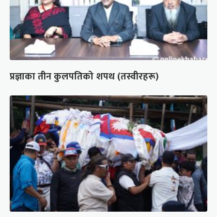
प्रज्ञाका तीन कुलपतिको शपथ (तस्वीरहरू)