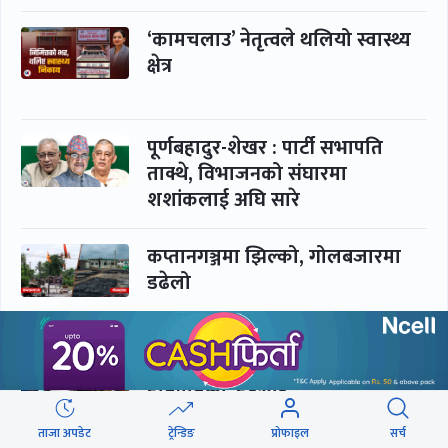
‘कामचलाउ’ नेतृत्वले थलियो स्वास्थ्य
क्षेत्र
पूर्णबहादुर-शेखर : पार्टी सभापति
ताक्थे, विभाजनको संघारमा
शशांकलाई अघि सारे
कप्तानगञ्जमा झिल्को, गोलबजारमा
डढेलो
आकस्मिक कक्ष चिकित्सकमाथि
हातपातको ‘हटस्पट’
ताजा अपडेट
ट्रेन्डिङ
प्रोफाइल
सर्च