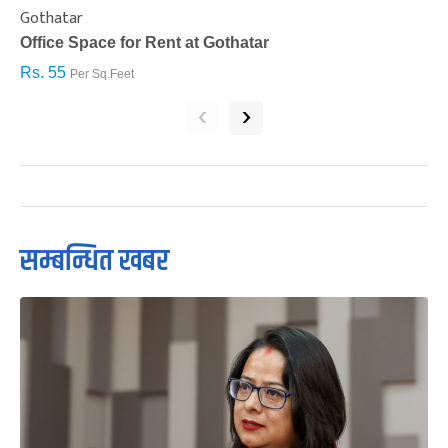
Gothatar
S
Office Space for Rent at Gothatar
H
Rs. 55
R
Per Sq.Feet
‹
›
सम्बन्धित खबर