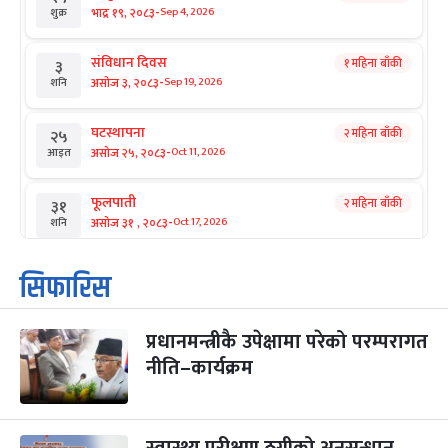
-
भाद्र १९, २०८३
Sep 4, 2026
शुक्र
संविधान दिवस
१ महिना बाँकी
३
-
असोज ३, २०८३
Sep 19, 2026
शनि
घटस्थापना
२ महिना बाँकी
२५
-
असोज २५, २०८३
Oct 11, 2026
आइत
फूलपाती
२ महिना बाँकी
३१
-
असोज ३१ , २०८३
Oct 17, 2026
शनि
कार्तिक सङ्क्रान्ति
२ महिना बाँकी
१
सिफारिस
-
कार्तिक १, २०८३
Oct 18, 2026
आइत
प्रधानमन्त्रीकै उपेक्षामा परेको परम्परागत
महानवमी
२ महिना बाँकी
३
-
नीति–कार्यक्रम
कार्तिक ३, २०८३
Oct 20, 2026
मंगल
विजयादशमी
२ महिना बाँकी
४
-
कार्तिक ४, २०८३
Oct 21, 2026
बुध