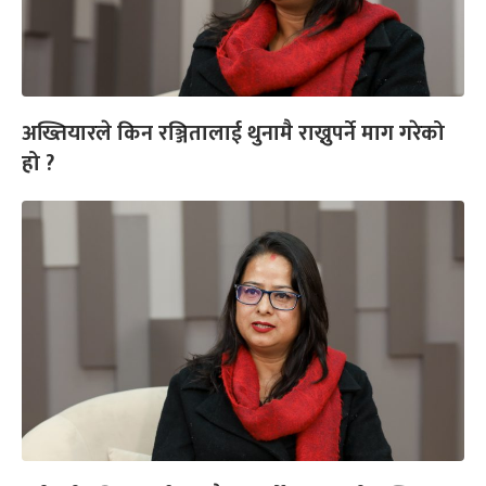
अख्तियारले किन रञ्जितालाई थुनामै राख्नुपर्ने माग गरेको
हो ?