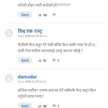
मारेको होइन घाटी काटेको हो????????
Reply
10
विश्व एक रास्ट्र
२०८० असोज १६ गते २०:०५
कैदीको कैद कट्टा गरे पछी बाँकि कैद माफी नभए के हो त् ,
मन्त्री नेता भन्दैमा जनतालाई उल्लु बनाउन खोज्ने ?
Reply
51
1
damodar
२०८० असोज १६ गते १८:५०
काँग्रेस पार्टीका नाममा अपराध गर्ने व्यक्तिकै कैद कट्टा किन
गर्नुपर्ने भएछ भन्या !
Reply
65
1