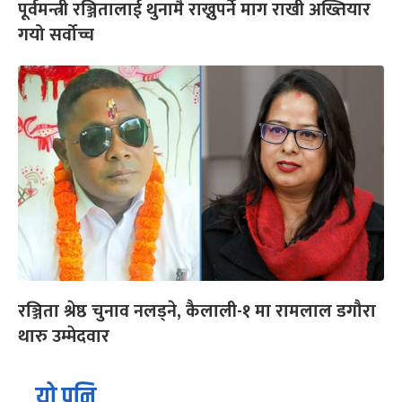
पूर्वमन्त्री रञ्जितालाई थुनामै राख्नुपर्ने माग राखी अख्तियार
गयो सर्वोच्च
रञ्जिता श्रेष्ठ चुनाव नलड्ने, कैलाली-१ मा रामलाल डगौरा
थारु उम्मेदवार
यो पनि