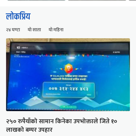
लोकप्रिय
२४ घण्टा
यो साता
यो महिना
२५० रुपैयाँको सामान किनेका उपभोक्ताले जिते १०
लाखको बम्पर उपहार