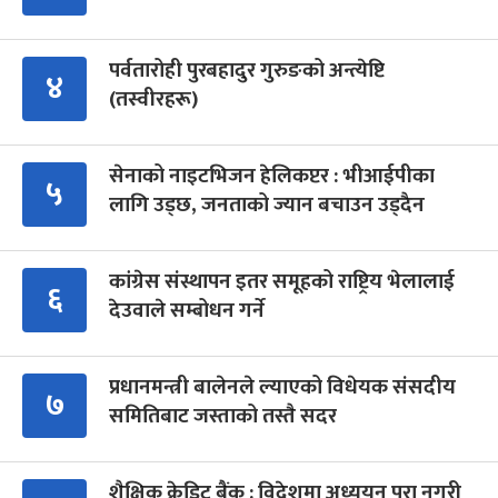
पर्वतारोही पुरबहादुर गुरुङको अन्त्येष्टि
४
(तस्वीरहरू)
सेनाको नाइटभिजन हेलिकप्टर : भीआईपीका
५
लागि उड्छ, जनताको ज्यान बचाउन उड्दैन
कांग्रेस संस्थापन इतर समूहको राष्ट्रिय भेलालाई
६
देउवाले सम्बोधन गर्ने
प्रधानमन्त्री बालेनले ल्याएको विधेयक संसदीय
७
समितिबाट जस्ताको तस्तै सदर
शैक्षिक क्रेडिट बैंक : विदेशमा अध्ययन पूरा नगरी