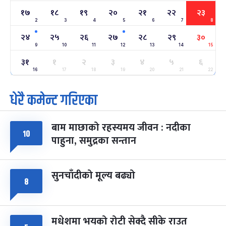
१७
१८
१९
२०
२१
२२
२३
2
3
4
5
6
7
8
अन्तराष्ट्रिय नारी दिवस
७ महिना बाँकी
२४
-
फाल्गुन २४, २०८३
Mar 8, 2027
सोम
२४
२५
२६
२७
२८
२९
३०
9
10
11
12
13
14
15
ग्याल्पो ल्होसार
७ महिना बाँकी
२५
३१
१
२
३
४
५
६
-
फाल्गुन २५, २०८३
Mar 9, 2027
मंगल
16
17
18
19
20
21
22
धेरै कमेन्ट गरिएका
पूर्णिमा व्रत
७ महिना बाँकी
७
-
चैत्र ७, २०८३
Mar 21, 2027
आइत
बाम माछाको रहस्यमय जीवन : नदीका
फागुपूर्णिमा
७ महिना बाँकी
८
१०
पाहुना, समुद्रका सन्तान
-
चैत्र ८, २०८३
Mar 22, 2027
सोम
सुनचाँदीको मूल्य बढ्यो
८
मधेशमा भयको रोटी सेक्दै सीके राउत