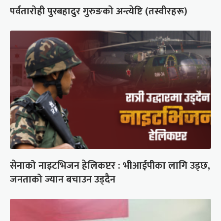
पर्वतारोही पुरबहादुर गुरुङको अन्त्येष्टि (तस्वीरहरू)
सेनाको नाइटभिजन हेलिकप्टर : भीआईपीका लागि उड्छ,
जनताको ज्यान बचाउन उड्दैन