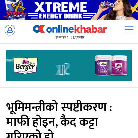
Skip
to
२२ साउन २०८३, शुक्रबार
content
भूमिमन्त्रीको स्पष्टीकरण :
माफी होइन, कैद कट्टा
गरिएको हो