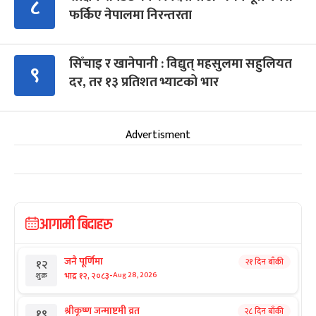
८
फर्किए नेपालमा निरन्तरता
सिँचाइ र खानेपानी : विद्युत् महसुलमा सहुलियत
९
दर, तर १३ प्रतिशत भ्याटको भार
Advertisment
आगामी बिदाहरु
जनै पूर्णिमा
२१ दिन बाँकी
१२
-
भाद्र १२, २०८३
Aug 28, 2026
शुक्र
श्रीकृष्ण जन्माष्टमी व्रत
२८ दिन बाँकी
१९