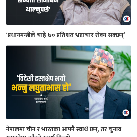
‘प्रधानमन्त्रीले चाहे ७० प्रतिशत भ्रष्टाचार रोक्न सक्छन्’
नेपालमा चीन र भारतका आफ्नै स्वार्थ छन्, तर चुनाव