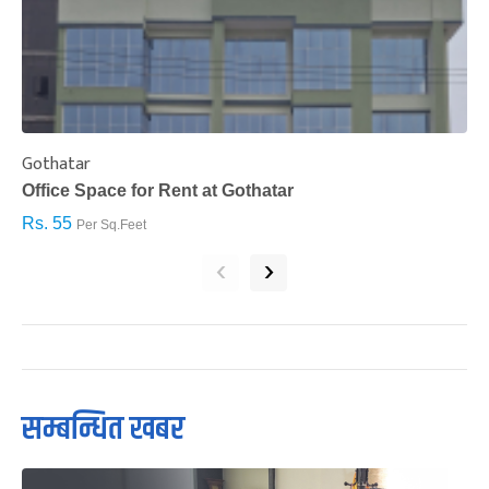
Gothatar
S
Office Space for Rent at Gothatar
H
Rs. 55
R
Per Sq.Feet
‹
›
सम्बन्धित खबर