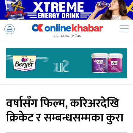
Skip
to
२३ साउन २०८३, शनिबार
content
वर्षासँग फिल्म, करिअरदेखि
क्रिकेट र सम्बन्धसम्मका कुरा