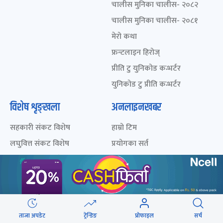
चालीस मुनिका चालीस- २०८२
चालीस मुनिका चालीस- २०८१
मेरो कथा
फ्रन्टलाइन हिरोज्
प्रीति टु युनिकोड कन्भर्टर
युनिकोड टु प्रीति कन्भर्टर
विशेष शृङ्खला
अनलाइनखबर
सहकारी संकट विशेष
हाम्रो टिम
लघुवित्त संकट विशेष
प्रयोगका सर्त
संसद् विघटन विशेष
विज्ञापन
निर्वाचन २०७४
प्राइभेसी पोलिसी
स्थानीय चुनाव २०७९
सम्पर्क
निर्वाचन २०७९
ताजा अपडेट
ट्रेन्डिङ
प्रोफाइल
सर्च