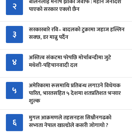
बालेनलाई मनीष झाको जवाफ : महान जनादेश
२
पाएको सरकार एक्लो छैन
सरकारबारे रवि– बादलको टुक्रामा जहाज हल्लिन
३
सक्छ, डर मान्नु पर्दैन
अस्तित्व संकटमा परेपछि मोर्चाबन्दीमा जुटे
४
मधेशी-पहिचानवादी दल
अमेरिकामा रूसमाथि प्रतिबन्ध लगाउने विधेयक
५
पारित, भारतसहित ५ देशमा शतप्रतिशत भन्सार
शुल्क
मुगल आक्रमणले तहसनहस सिम्रौनगढको
६
सभ्यता नेपाल खाल्डोले कसरी जोगायो ?