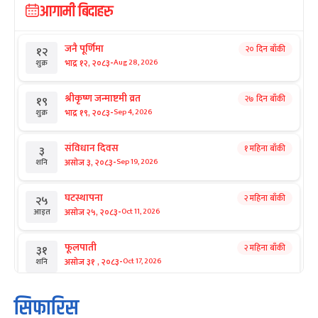
आगामी बिदाहरु
जनै पूर्णिमा
२० दिन बाँकी
१२
-
भाद्र १२, २०८३
Aug 28, 2026
शुक्र
श्रीकृष्ण जन्माष्टमी व्रत
२७ दिन बाँकी
१९
-
भाद्र १९, २०८३
Sep 4, 2026
शुक्र
संविधान दिवस
१ महिना बाँकी
३
-
असोज ३, २०८३
Sep 19, 2026
शनि
घटस्थापना
२ महिना बाँकी
२५
-
असोज २५, २०८३
Oct 11, 2026
आइत
फूलपाती
२ महिना बाँकी
३१
-
असोज ३१ , २०८३
Oct 17, 2026
शनि
कार्तिक सङ्क्रान्ति
२ महिना बाँकी
१
सिफारिस
-
कार्तिक १, २०८३
Oct 18, 2026
आइत