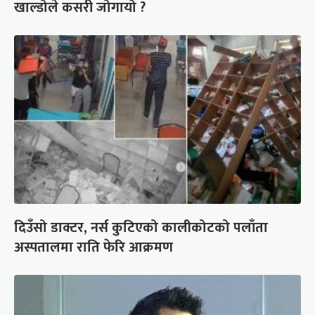
खाल्डोले कसरी जोगायो ?
दिउँसो डाक्टर, नर्स कुटिएको कालीकोटको पलाँता
अस्पतालमा राति फेरि आक्रमण