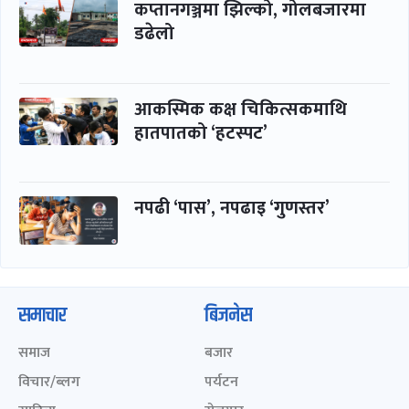
कप्तानगञ्जमा झिल्को, गोलबजारमा
डढेलो
आकस्मिक कक्ष चिकित्सकमाथि
हातपातको ‘हटस्पट’
नपढी ‘पास’, नपढाइ ‘गुणस्तर’
समाचार
बिजनेस
समाज
बजार
विचार/ब्लग
पर्यटन