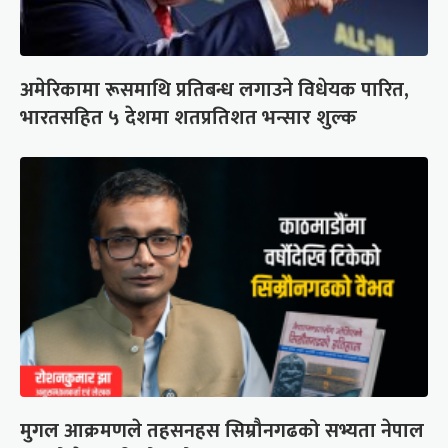
अमेरिकामा रूसमाथि प्रतिबन्ध लगाउने विधेयक पारित,
भारतसहित ५ देशमा शतप्रतिशत भन्सार शुल्क
मुगल आक्रमणले तहसनहस सिम्रौनगढको सभ्यता नेपाल