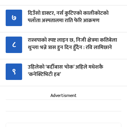
दिउँसो डाक्टर, नर्स कुटिएको कालीकोटको
७
पलाँता अस्पतालमा राति फेरि आक्रमण
रास्वपाको स्पष्ट लाइन छ, निजी क्षेत्रमा कतिबेला
८
थुन्ला भन्ने त्रास हुन दिन हुँदैन : रवि लामिछाने
उहिलेको ‘बर्दीबास चोक’ अहिले मधेशकै
९
‘कनेक्टिभिटी हब’
Advertisment