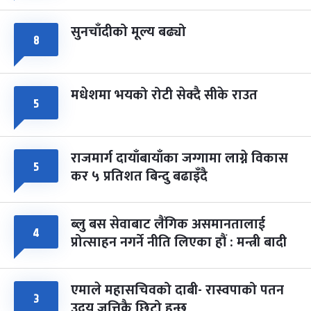
सुनचाँदीको मूल्य बढ्यो
८
मधेशमा भयको रोटी सेक्दै सीके राउत
५
राजमार्ग दायाँबायाँका जग्गामा लाग्ने विकास
५
कर ५ प्रतिशत बिन्दु बढाइँदै
ब्लु बस सेवाबाट लैंगिक असमानतालाई
४
प्रोत्साहन नगर्ने नीति लिएका हौं : मन्त्री बादी
एमाले महासचिवको दाबी- रास्वपाको पतन
३
उदय जत्तिकै छिटो हुन्छ