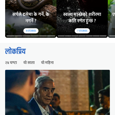
सर्पले डसेमा के गर्ने, के
स्वस्थ मान्छेको शरीरमा
ए
नगर्ने ?
कति रगत हुन्छ ?
6
STORIES
7
STORIES
लोकप्रिय
२४ घण्टा
यो साता
यो महिना