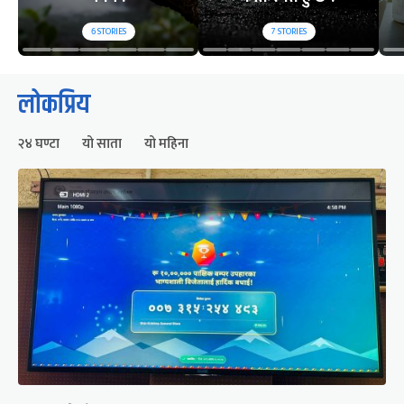
6
STORIES
7
STORIES
लोकप्रिय
२४ घण्टा
यो साता
यो महिना