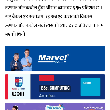
ऋणपत्र बोलकबोल हुँदा औसत ब्याजदर ६.९७ प्रतिशत छ ।
राष्ट्र बैंकले १४ असोजमा १३ अर्ब १० करोडको विकास
ऋणपत्र बोलकबोल गर्दा त्यसको ब्याजदर ७ प्रतिशत कायम
भएको थियो ।