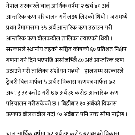
नेपाल सरकारले चालु आर्थिक वर्षमा २ खर्ब ४० अर्ब
आन्तरिक ऋण परिचालन गर्ने लक्ष्य लिएको थियो । जसमध्ये
प्रथम त्रैमामासमा ५५ अर्ब आन्तरिक ऋण उठाउन गरी
आन्तरिक ऋण बोलकबोल तालिका ल्याएको थियो ।
सरकारले स्थानीय तहको सञ्चित कोषको ६० प्रतिशत निक्षेप
गणना गर्न दिने भएपछि असोजभित्रै ८० अर्ब आन्तरिक ऋण
उठाउने गरी तालिका संशोधन ग¥यो । हालसम्म सरकारले
ट्रेजरी बिल मार्फत ५ अर्ब र विकास ऋणपत्र मार्फत ७२
अबर्् ३१ करोड गरी ७७ अर्ब ३१ करोड आन्तरिक ऋण
परिचालन गरीसकेको छ । बिहीबार १० अर्बको विकास
ऋणपत्र बोलकबोल गर्दा ८० अर्बबाट पनि उक्त सीमा नाघ्नेछ ।
चालु आर्थिक वर्षमा ७२ अर्ब ३१ करोड बराबरको विकास