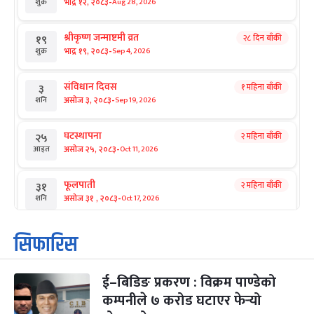
-
भाद्र १२, २०८३
Aug 28, 2026
शुक्र
श्रीकृष्ण जन्माष्टमी व्रत
२८ दिन बाँकी
१९
-
भाद्र १९, २०८३
Sep 4, 2026
शुक्र
संविधान दिवस
१ महिना बाँकी
३
-
असोज ३, २०८३
Sep 19, 2026
शनि
घटस्थापना
२ महिना बाँकी
२५
-
असोज २५, २०८३
Oct 11, 2026
आइत
फूलपाती
२ महिना बाँकी
३१
-
असोज ३१ , २०८३
Oct 17, 2026
शनि
कार्तिक सङ्क्रान्ति
२ महिना बाँकी
१
सिफारिस
-
कार्तिक १, २०८३
Oct 18, 2026
आइत
ई–बिडिङ प्रकरण : विक्रम पाण्डेको
महानवमी
२ महिना बाँकी
३
-
कम्पनीले ७ करोड घटाएर फेर्‍यो
कार्तिक ३, २०८३
Oct 20, 2026
मंगल