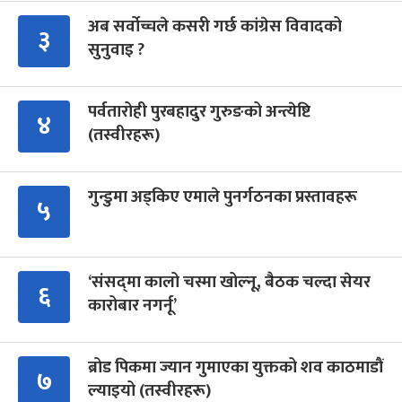
अब सर्वोच्चले कसरी गर्छ कांग्रेस विवादको
३
सुनुवाइ ?
पर्वतारोही पुरबहादुर गुरुङको अन्त्येष्टि
४
(तस्वीरहरू)
गुन्डुमा अड्किए एमाले पुनर्गठनका प्रस्तावहरू
५
‘संसद्‍मा कालो चस्मा खोल्नू, बैठक चल्दा सेयर
६
कारोबार नगर्नू’
ब्रोड पिकमा ज्यान गुमाएका युक्तको शव काठमाडौं
७
ल्याइयो (तस्वीरहरू)