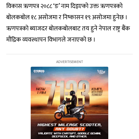
विकास ऋणपत्र २०८८ ‘ङ’ नाम दिइएको उक्त ऋणपत्रको
बोलकबोल १८ असोजमा र निष्कासन १९ असोजमा हुनेछ ।
ऋणपत्रको ब्याजदर बोलकबोलबाट तय हुने नेपाल राष्ट्र बैंक
मौद्रिक व्यवस्थापन विभागले जनाएको छ ।