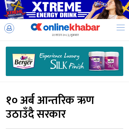
Skip
to
२२ साउन २०८३, शुक्रबार
content
१० अर्ब आन्तरिक ऋण
उठाउँदै सरकार