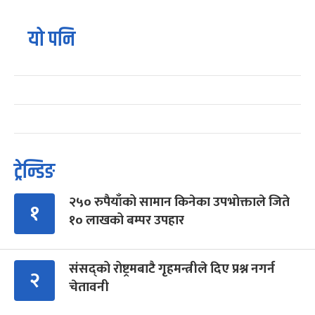
यो पनि
ट्रेन्डिङ
२५० रुपैयाँको सामान किनेका उपभोक्ताले जिते
१
१० लाखको बम्पर उपहार
संसद्को रोष्ट्रमबाटै गृहमन्त्रीले दिए प्रश्न नगर्न
२
चेतावनी