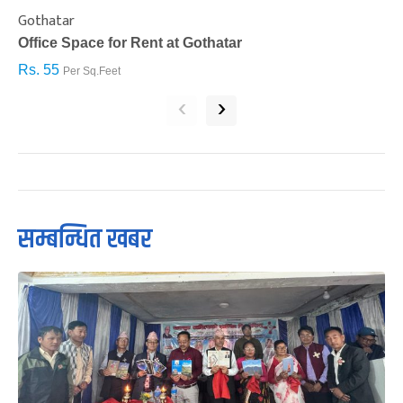
Gothatar
S
Office Space for Rent at Gothatar
H
Rs. 55
R
Per Sq.Feet
‹
›
सम्बन्धित खबर