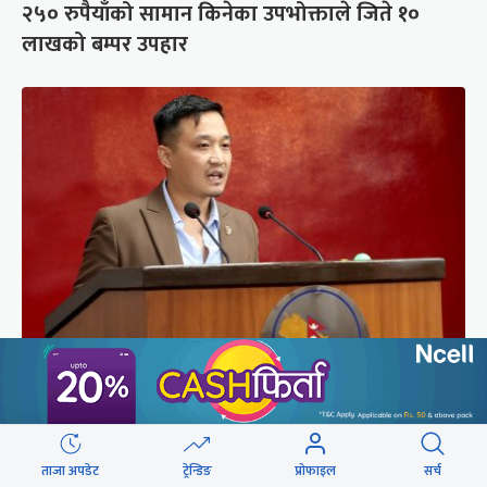
२५० रुपैयाँको सामान किनेका उपभोक्ताले जिते १०
लाखको बम्पर उपहार
संसद्को रोष्ट्रमबाटै गृहमन्त्रीले दिए प्रश्न नगर्न चेतावनी
ताजा अपडेट
ट्रेन्डिङ
प्रोफाइल
सर्च