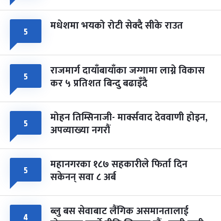
मधेशमा भयको रोटी सेक्दै सीके राउत
५
राजमार्ग दायाँबायाँका जग्गामा लाग्ने विकास
५
कर ५ प्रतिशत बिन्दु बढाइँदै
मोहन तिम्सिनाजी- मार्क्सवाद देववाणी होइन,
५
अपव्याख्या नगरौं
महानगरका १८७ सहकारीले फिर्ता दिन
५
सकेनन् सवा ८ अर्ब
ब्लु बस सेवाबाट लैंगिक असमानतालाई
४