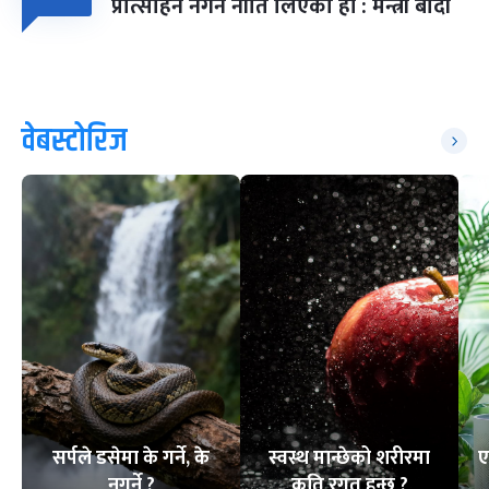
प्रोत्साहन नगर्ने नीति लिएका हौं : मन्त्री बादी
वेबस्टोरिज
सर्पले डसेमा के गर्ने, के
स्वस्थ मान्छेको शरीरमा
ए
नगर्ने ?
कति रगत हुन्छ ?