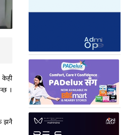
 केही
न्छ ।
ु झनै