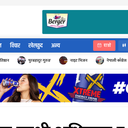
न
विचार
खेलकुद
अन्य
पात्रो
रतिष्ठान
पुरबहादुर गुरुङ
नाइट भिजन
नेपाली काँग्रेस