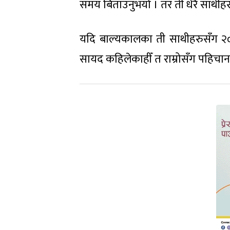
समय बिताउनुभयो । तर ती धेरै साथीहरु
यदि बाल्यकालका ती साथीहरुसँग २०, 
सायद कहिलेकाहीँ त राम्रोसँग पहिचान ग