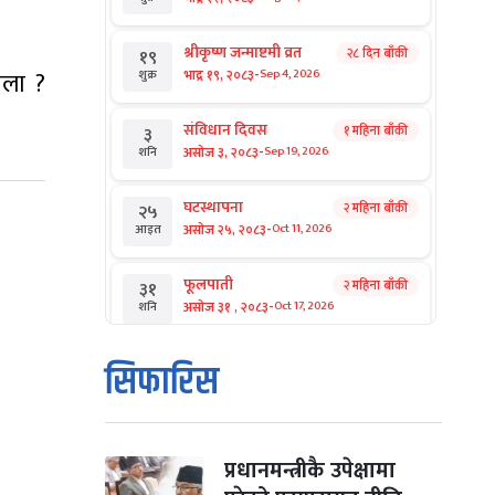
श्रीकृष्ण जन्माष्टमी व्रत
२८ दिन बाँकी
१९
-
भाद्र १९, २०८३
ोला ?
Sep 4, 2026
शुक्र
संविधान दिवस
१ महिना बाँकी
३
-
असोज ३, २०८३
Sep 19, 2026
शनि
घटस्थापना
२ महिना बाँकी
२५
-
असोज २५, २०८३
Oct 11, 2026
आइत
फूलपाती
२ महिना बाँकी
३१
-
असोज ३१ , २०८३
Oct 17, 2026
शनि
कार्तिक सङ्क्रान्ति
२ महिना बाँकी
१
सिफारिस
-
कार्तिक १, २०८३
Oct 18, 2026
आइत
महानवमी
२ महिना बाँकी
३
-
कार्तिक ३, २०८३
Oct 20, 2026
मंगल
प्रधानमन्त्रीकै उपेक्षामा