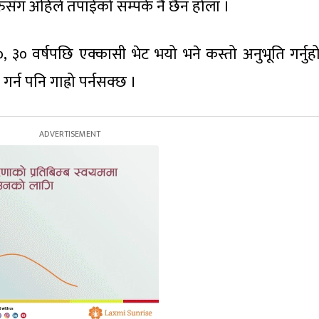
सँग अहिले तपाईंको सम्पर्क नै छैन होला ।
३० वर्षपछि एक्कासी भेट भयो भने कस्तो अनुभूति गर्नुह
र्न पनि गाह्रो पर्नसक्छ ।