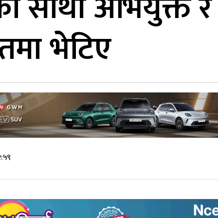
का साथी अभियुक्त र
तमा भेटिए
२:५९