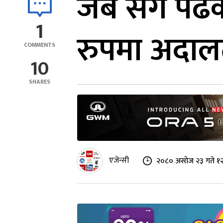
जब सँगै पढे
1
रुपमा अदाल
COMMENTS
10
SHARES
एजेन्सी
२०८० असोज २३ गते १